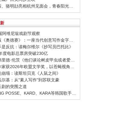
· 周彦辰、骆明劼亮相杭州见面会，青春阳光活力十足
新
80届阿维尼翁戏剧节观察
· 诺兰版《奥德赛》：一座当代创意写作金字塔的宏伟与平庸
至不是反抗：读梅尔维尔《抄写员巴托比》
26年度电影总票房突破230亿
· 西格弗里德·伦茨《他们谈论树皮甲虫或者爱情》：请捍卫日常生活，千千万万次
· 捷克作家获2026年欧盟文学奖，以苍蝇视角观察城市
象的崩塌：读斯坦贝克《人鼠之间》
念高尔基：从"素人写作"到苏联文豪
品长剧的突围之道
· YOUNG POSSE、KARD、KARA等韩国歌手正版音源全面回归网易云音乐