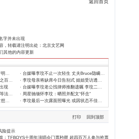
返回首页
的名字并未出现
容，转载请注明出处：
北京文艺网
们其他的内容更新
· 中国好声音起诉李玟经纪公司 案件于明年4月开庭
· 台媒曝李玟不止一次轻生 丈夫Bruce隐瞒家人
· 李玟老公回应质疑：我与她的死百分之百无关
· 李玟母亲将缺席今日告别式 姐姐受访透露原因
未出现
· 台媒曝李玟老公找律师推翻遗嘱 李玟二姐回应
· 李玟是窒息死亡？姐姐：确切死因要等法医公开
· 周星驰缅怀李玟：晒照并配文“怀念”
· 李玟两周前当着歌迷落泪 曾表示非常想要一个小孩
· 李玟最后一次露面照曝光 或因状态不佳脸部被打码
打印
回到顶部
风险提示
篇：
TFBOYS十周年演唱会门票秒罄 超四百万人参与抢票