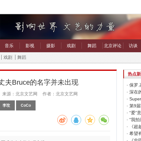
音乐
影视
摄影
戏剧
舞蹈
北京评论
访谈
戏剧
舞蹈
热点新
丈夫Bruce的名字并未出现
· 保
· 深
来源：北京文艺网 作者：北京文艺网
李玟
CoCo
· “
· “
· 《
· 《