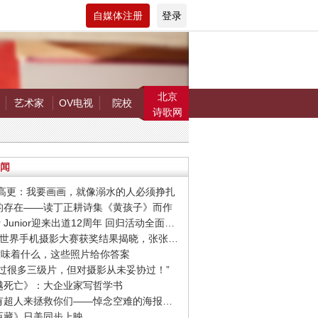
自媒体注册
登录
北京
艺术家
OV电视
院校
诗歌网
闻
罗.高更：我要画画，就像溺水的人必须挣扎
在的存在——读丁正耕诗集《黄孩子》而作
· Super Junior迎来出道12周年 回归活动全面启动
· 第9届世界手机摄影大赛获奖结果揭晓，张张惊艳你的视觉！
爱”意味着什么，这些照片给你答案
我拍过很多三级片，但对摄影从未妥协过！”
超越死亡》：大企业家写哲学书
· 希望有超人来拯救你们——悼念空难的海报设计作品
忠臣藏》日美同步上映