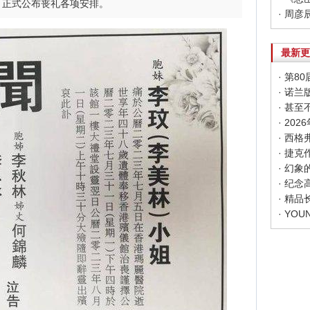
，正式公布丧礼各项安排。
最新更
· 第
· 甚
· 20
· 幻
· 纪
· 精