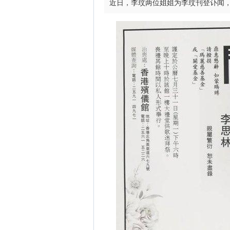
近日，李玟两位姐姐为李玟刊登讣闻