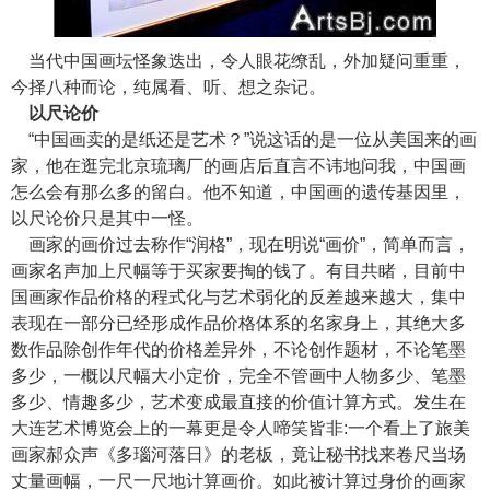
当代中国画坛怪象迭出，令人眼花缭乱，外加疑问重重，
今择八种而论，纯属看、听、想之杂记。
以尺论价
“中国画卖的是纸还是艺术？”说这话的是一位从美国来的画
家，他在逛完北京琉璃厂的画店后直言不讳地问我，中国画
怎么会有那么多的留白。他不知道，中国画的遗传基因里，
以尺论价只是其中一怪。
画家的画价过去称作“润格”，现在明说“画价”，简单而言，
画家名声加上尺幅等于买家要掏的钱了。有目共睹，目前中
国画家作品价格的程式化与艺术弱化的反差越来越大，集中
表现在一部分已经形成作品价格体系的名家身上，其绝大多
数作品除创作年代的价格差异外，不论创作题材，不论笔墨
多少，一概以尺幅大小定价，完全不管画中人物多少、笔墨
多少、情趣多少，艺术变成最直接的价值计算方式。发生在
大连艺术博览会上的一幕更是令人啼笑皆非:一个看上了旅美
画家郝众声《多瑙河落日》的老板，竟让秘书找来卷尺当场
丈量画幅，一尺一尺地计算画价。如此被计算过身价的画家