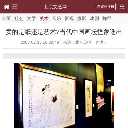
北京文艺网
自媒体注册
首页
社会
文学
美术
音乐
影视
摄影
戏剧
舞蹈
卖的是纸还是艺术?当代中国画坛怪象迭出
2008-02-15 16:29:49
来源：北京日报 作者：