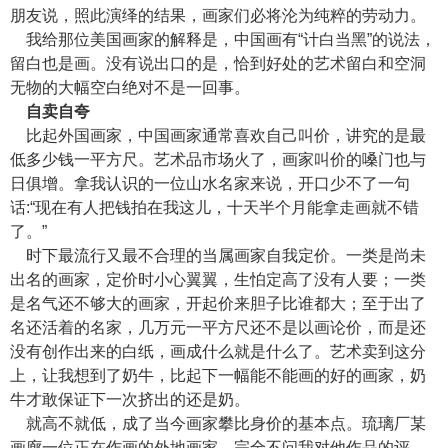
朋友说，照此演绎的结果，画家们必将沦为纯粹的劳动力。
我给那位美国画家的解释是，中国画有“计白当黑”的说法，
留白也是画。没有说出口的是，恰到好处的艺术留白和空洞
无物的大幅空白绝对不是一回事。
自卖自夸
比起外国画家，中国画家通常喜欢自己叫价，讲究的是最
低多少钱一平方尺。艺术品市场火了，画家叫价的嗓门也与
日俱增。拿我认识的一位山水名家来说，开口少不了一句
话:“现在有人把钱拍在我这儿，十天半个月能拿走画就不错
了。”
时下最流行又最不合理的当属画家自我定价。一类是尚未
出名的画家，定价时小心翼翼，生怕定高了没有人要；一类
是名气还不够大的画家，开起价来胆子比谁都大；至于出了
名还活着的名家，几万元一平方尺还不是以画论价，而是还
没有创作出来的白纸，画成什么就是什么了。艺术卖到这分
上，让我想到了奶牛，比起下一幅能不能画的好的画家，奶
牛才敢保证下一次挤出的还是奶。
就高不就低，成了当今画家攀比身价的基本点。琉璃厂某
画廊一位正在作画的外地画家，完全不问我对他作品的评