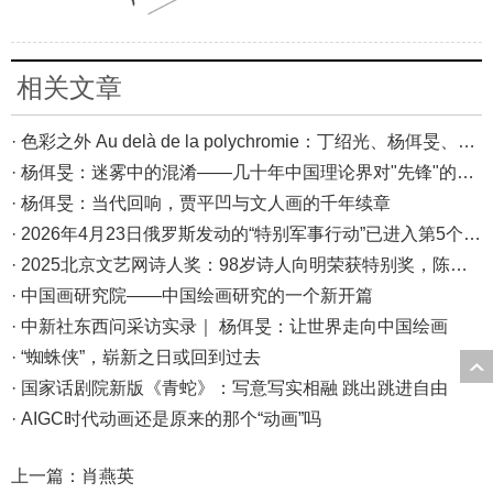
相关文章
· 色彩之外 Au delà de la polychromie：丁绍光、杨佴旻、Alain Cardenas·Castro巴黎展
· 杨佴旻：迷雾中的混淆——几十年中国理论界对"先锋"的误读，对创作的误导
· 杨佴旻：当代回响，贾平凹与文人画的千年续章
· 2026年4月23日俄罗斯发动的“特别军事行动”已进入第5个年头，俄乌局势最新综述
· 2025北京文艺网诗人奖：98岁诗人向明荣获特别奖，陈东东荣获诗人奖，茱萸荣获年度诗人奖！
· 中国画研究院——中国绘画研究的一个新开篇
· 中新社东西问采访实录｜ 杨佴旻：让世界走向中国绘画
· “蜘蛛侠”，崭新之日或回到过去
· 国家话剧院新版《青蛇》：写意写实相融 跳出跳进自由
· AIGC时代动画还是原来的那个“动画”吗
上一篇：
肖燕英