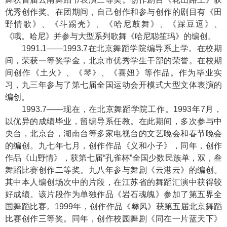
优秀创作奖。在团期间，自己创作和参与创作的剧目有《田
野情歌》、《斗踢壳》、《哈尼鼓舞》、《踩豆逗》、
《哦。哈尼》并参与大型系列歌舞《哈尼聪笙玛》的编创。
1991.1——1993.7在北京舞蹈学院编导系上学。在校期
间，荣获一等奖学金，北京市优秀学生干部的荣誉。在校期
间创作《土火》、《琴》、《喜妞》等作品。作为毕业实
习，九三年参与了第七届全国运动会开模式大型文体表演的
编创。
1993.7——现在，在北京舞蹈学院工作。1993年7月，
以优异的成绩毕业，留编导系任教。在此期间，多次参与中
央台，北京台，湖南台等多家电视台的文艺晚会和春节晚会
的编创。九七年七月，创作作品《义和小子》，同年，创作
作品《山野情》，获第七届“孔雀杯”全国少数民族单，双，叁
舞蹈比赛创作二等奖。九八年参与舞剧《云港云》的编创。
其中本人编创场次中的片段，在江苏省的舞蹈汇演中获得较
好成绩。该片段作为单独作品《岩石魂魄》参加了第五界全
国舞蹈比赛。1999年，创作作品《彝风》获第五届北京舞蹈
比赛创作三等奖。同年，创作校园舞剧《同在一片蓝天下》