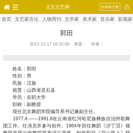
北京文艺网
自媒体注册
首页
文艺家言论
人物周刊
文学家
美术家
音乐家
影视家
郭田
2012-12-17 16:32:00
来源： 作者：
姓名：郭田
性别：男
民族：汉族
籍贯：山西省灵石县
学历：在职大学
职称：副教授
现任北京舞蹈学院编导系书记兼副主任。
1977.4.——1991.8在云南省红河哈尼族彝族自治州歌舞
团工作。任演员并参与创作。1984年担任舞蹈《沙丁泪》领
舞获首届云南舞蹈节表演三等奖。创作剧目《花山路上》获