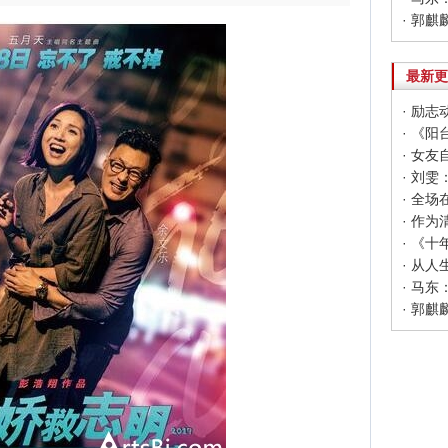
· 郭
最新更
· 励
· 《
· 女
· 马
· 郭