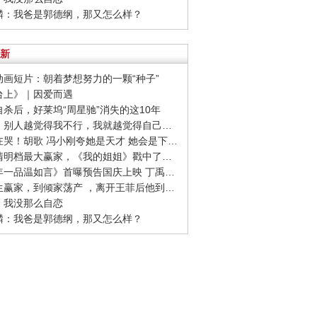
麒麟：我爸是郭德纲，那又怎么样？
新
志动画短片：朝着梦想努力的一颗“种子”
阳台上》｜因爱而遇
友自杀后，好莱坞“周星驰”消失的这10年
· 刘雯：别人越觉得我不行，我就越觉得自己要做成
· 全场在哭！胡歌 冯小刚夸她是天才 她会是下一个00后影后吗
· 作为清明档最大赢家，《我的姐姐》戳中了哪些痛点？
· 《十年一品温如言》首曝预告国庆上映 丁禹兮任敏十年虐恋
· 从人生赢家，到倾家荡产 ，离开王菲后他到底怎么了？
东：我没那么自恋
麒麟：我爸是郭德纲，那又怎么样？