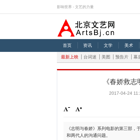
影响世界 - 文艺的力量
首页
资讯
文学
美术
最新上映
台词迷
美图
预告片
幕
《春娇救志
2017-04-24 11:
《志明与春娇》系列电影的第三部，于2
和两代人的沟通问题。