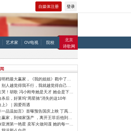
自媒体注册
登录
北京
艺术家
OV电视
院校
诗歌网
闻
· 作为清明档最大赢家，《我的姐姐》戳中了哪些痛点？
· 刘雯：别人越觉得我不行，我就越觉得自己要做成
· 全场在哭！胡歌 冯小刚夸她是天才 她会是下一个00后影后吗
友自杀后，好莱坞“周星驰”消失的这10年
阳台上》｜因爱而遇
· 《十年一品温如言》首曝预告国庆上映 丁禹兮任敏十年虐恋
· 从人生赢家，到倾家荡产 ，离开王菲后他到底怎么了？
· 她堪称亚洲第一艳星 卖军火做间谍 她的每一件衣服从不白脱
东：我没那么自恋