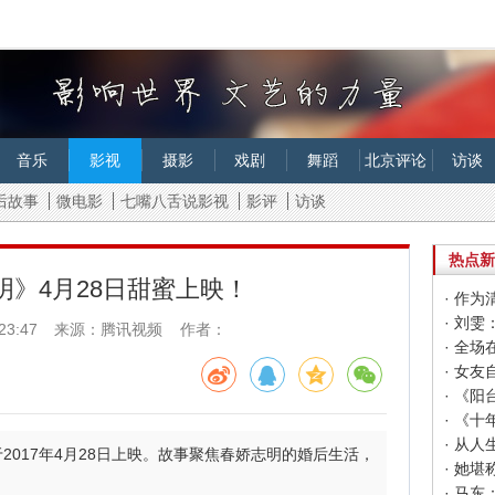
音乐
影视
摄影
戏剧
舞蹈
北京评论
访谈
后故事
微电影
七嘴八舌说影视
影评
访谈
热点新
明》4月28日甜蜜上映！
23:47
来源：腾讯视频 作者：
· 女
· 《
017年4月28日上映。故事聚焦春娇志明的婚后生活，
· 马