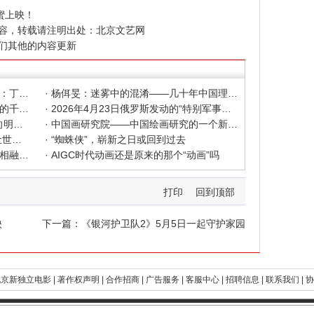
蜜上映！
容，转载请注明出处：
北京文艺网
们其他的内容更新
· 色彩之外 Au delà de la polychromie：丁绍光、杨佴旻、Alain Cardenas·Castro巴黎展
· 杨佴旻：迷雾中的混淆——几十年中国理论界对"先锋"的误读，对创作的误导
· 杨佴旻：当代回响，贾平凹与文人画的千年续章
· 2026年4月23日俄罗斯发动的“特别军事行动”已进入第5个年头，俄乌局势最新综述
· 2025北京文艺网诗人奖：98岁诗人向明荣获特别奖，陈东东荣获诗人奖，茱萸荣获年度诗人奖！
· 中国画研究院——中国绘画研究的一个新开篇
· 中新社东西问采访实录｜ 杨佴旻：让世界走向中国绘画
· “蜘蛛侠”，崭新之日或回到过去
· 国家话剧院新版《青蛇》：写意写实相融 跳出跳进自由
· AIGC时代动画还是原来的那个“动画”吗
打印
回到顶部
映
下一篇：
《银河护卫队2》5月5日一起守护家园
京新独立电影 |
著作权声明 |
合作招商 |
广告服务 |
客服中心 |
招聘信息 |
联系我们 |
协