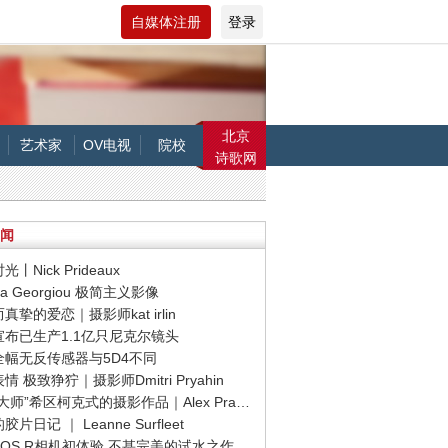
自媒体注册
登录
北京
艺术家
OV电视
院校
诗歌网
闻
光丨Nick Prideaux
ena Georgiou 极简主义影像
而真挚的爱恋｜摄影师kat irlin
康宣布已生产1.1亿只尼克尔镜头
能全幅无反传感器与5D4不同
表情 极致狰狞｜摄影师Dmitri Pryahin
· “悬念大师”希区柯克式的摄影作品｜Alex Prager
胶片日记 ｜ Leanne Surfleet
能EOS R相机初体验 不甚完美的试水之作