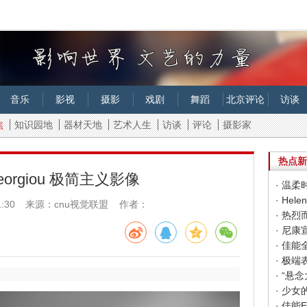
音乐
影视
摄影
戏剧
舞蹈
北京评论
访谈
焦
知识园地
器材天地
艺术人生
访谈
评论
摄影家
热点新
Georgiou 极简主义影像
· 温柔时
· Hel
1:30
来源：cnu视觉联盟 作者：
· 热烈
· 尼
· 佳
· 极端
· 少女的
· 佳