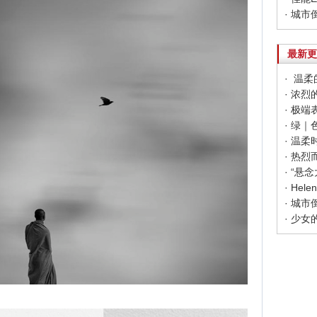
· 城市倒
最新更
· 温柔的
· 极端
· 绿｜色
· 温柔时
· 热烈
· Hel
· 城市倒
· 少女的