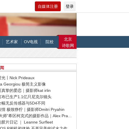
自媒体注册
登录
北京
艺术家
OV电视
院校
诗歌网
闻
光丨Nick Prideaux
ena Georgiou 极简主义影像
而真挚的爱恋｜摄影师kat irlin
康宣布已生产1.1亿只尼克尔镜头
能全幅无反传感器与5D4不同
表情 极致狰狞｜摄影师Dmitri Pryahin
· “悬念大师”希区柯克式的摄影作品｜Alex Prager
胶片日记 ｜ Leanne Surfleet
能EOS R相机初体验 不甚完美的试水之作