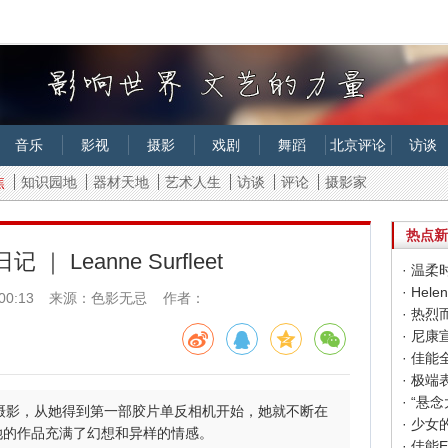
音乐
影视
摄影
戏剧
舞蹈
北京评论
访谈
焦
知识园地
器材天地
艺术人生
访谈
评论
摄影家
热点新
｜ Leanne Surfleet
· 温柔时
· Hel
00:13
来源：色影无忌 作者：
· 热烈
· 尼
· 佳
· 极端
钟爱胶片摄影，从她得到第一部胶片单反相机开始，她就不断在
· 少女的
她的作品充满了幻想和异样的情感。
· 佳