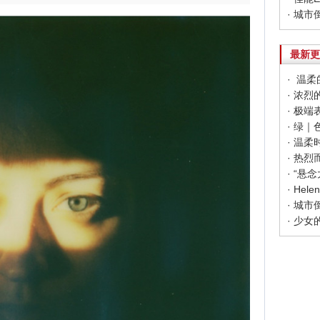
· 城市倒
最新更
· 温柔的
· 极端
· 绿｜色
· 温柔时
· 热烈
· Hel
· 城市倒
· 少女的