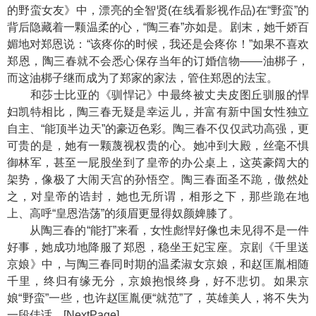
的野蛮女友》中，漂亮的全智贤(在线看影视作品)在“野蛮”的
背后隐藏着一颗温柔的心，“陶三春”亦如是。剧末，她千娇百
媚地对郑恩说：“该疼你的时候，我还是会疼你！”如果不喜欢
郑恩，陶三春就不会悉心保存当年的订婚信物——油梆子，
而这油梆子继而成为了郑家的家法，管住郑恩的法宝。
和莎士比亚的《驯悍记》中最终被丈夫皮图丘驯服的悍
妇凯特相比，陶三春无疑是幸运儿，并富有新中国女性独立
自主、“能顶半边天”的豪迈色彩。陶三春不仅仅武功高强，更
可贵的是，她有一颗蔑视权贵的心。她冲到大殿，丝毫不惧
御林军，甚至一屁股坐到了皇帝的办公桌上，这英豪阔大的
架势，像极了大闹天宫的孙悟空。陶三春面圣不跪，傲然处
之，对皇帝的诰封，她也无所谓，相形之下，那些跪在地
上、高呼“皇恩浩荡”的须眉更显得奴颜婢膝了。
从陶三春的“能打”来看，女性彪悍好像也未见得不是一件
好事，她成功地降服了郑恩，稳坐王妃宝座。京剧《千里送
京娘》中，与陶三春同时期的温柔淑女京娘，和赵匡胤相随
千里，终归有缘无分，京娘抱恨终身，好不悲切。如果京
娘“野蛮”一些，也许赵匡胤便“就范”了，英雄美人，将不失为
一段佳话。[NextPage]