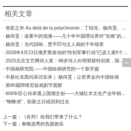
相关文章
· 色彩之外 Au delà de la polychromie：丁绍光、杨佴旻、Alain Cardenas·Castro巴黎展
· 杨佴旻：迷雾中的混淆——几十年中国理论界对"先锋"的误读，对创作的误导
· 杨佴旻：当代回响，贾平凹与文人画的千年续章
· 2026年4月23日俄罗斯发动的“特别军事行动”已进入第5个年头，俄乌局势最新综述
· 2025北京文艺网诗人奖：98岁诗人向明荣获特别奖，陈东东荣获诗人奖，茱萸荣获年度诗人奖！
· 中国画研究院——中国绘画研究的一个新开篇
· 中新社东西问采访实录｜ 杨佴旻：让世界走向中国绘画
· 第80届阿维尼翁戏剧节观察
· 600年匠心传承遇上国潮文创——大城红木文化产业年销80亿的“火”与“活”
· “蜘蛛侠”，崭新之日或回到过去
上一篇：
《肖邦》给我们带来了什么？
下一篇：
春晚选秀的负面效应