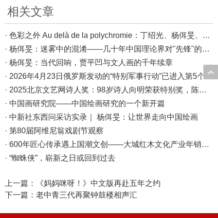
相关文章
· 色彩之外 Au delà de la polychromie：丁绍光、杨佴旻、Alain Cardenas·Castro巴黎展
· 杨佴旻：迷雾中的混淆——几十年中国理论界对"先锋"的误读，对创作的误导
· 杨佴旻：当代回响，贾平凹与文人画的千年续章
· 2026年4月23日俄罗斯发动的“特别军事行动”已进入第5个年头，俄乌局势最新综述
· 2025北京文艺网诗人奖：98岁诗人向明荣获特别奖，陈东东荣获诗人奖，茱萸荣获年度诗人奖！
· 中国画研究院——中国绘画研究的一个新开篇
· 中新社东西问采访实录｜ 杨佴旻：让世界走向中国绘画
· 第80届阿维尼翁戏剧节观察
· 600年匠心传承遇上国潮文创——大城红木文化产业年销80亿的“火”与“活”
· “蜘蛛侠”，崭新之日或回到过去
上一篇：
《妈妈咪呀！》中文版再赴五年之约
下一篇：
老中青三代再聚钟鼓楼相声汇