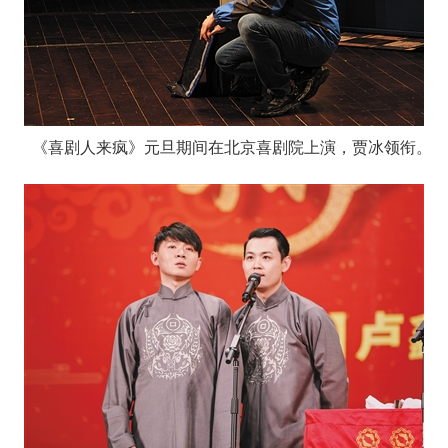
《喜剧人来疯》元旦期间在北京喜剧院上演，贾冰领衔。