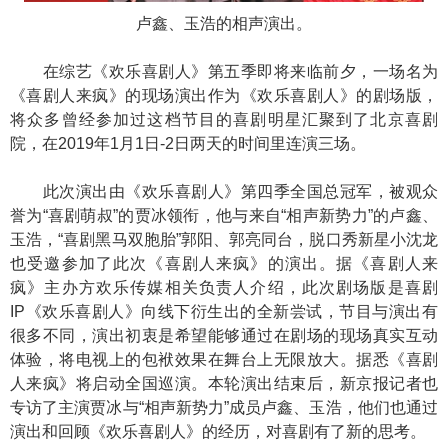
卢鑫、玉浩的相声演出。
在综艺《欢乐喜剧人》第五季即将来临前夕，一场名为
《喜剧人来疯》的现场演出作为《欢乐喜剧人》的剧场版，
将众多曾经参加过这档节目的喜剧明星汇聚到了北京喜剧
院，在2019年1月1日-2日两天的时间里连演三场。
此次演出由《欢乐喜剧人》第四季全国总冠军，被观众
誉为“喜剧萌叔”的贾冰领衔，他与来自“相声新势力”的卢鑫、
玉浩，“喜剧黑马双胞胎”郭阳、郭亮同台，脱口秀新星小沈龙
也受邀参加了此次《喜剧人来疯》的演出。据《喜剧人来
疯》主办方欢乐传媒相关负责人介绍，此次剧场版是喜剧
IP《欢乐喜剧人》向线下衍生出的全新尝试，节目与演出有
很多不同，演出初衷是希望能够通过在剧场的现场真实互动
体验，将电视上的包袱效果在舞台上无限放大。据悉《喜剧
人来疯》将启动全国巡演。本轮演出结束后，新京报记者也
专访了主演贾冰与“相声新势力”成员卢鑫、玉浩，他们也通过
演出和回顾《欢乐喜剧人》的经历，对喜剧有了新的思考。