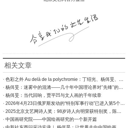
相关文章
· 色彩之外 Au delà de la polychromie：丁绍光、杨佴旻、Alain Cardenas·Castro巴黎展
· 杨佴旻：迷雾中的混淆——几十年中国理论界对"先锋"的误读，对创作的误导
· 杨佴旻：当代回响，贾平凹与文人画的千年续章
· 2026年4月23日俄罗斯发动的“特别军事行动”已进入第5个年头，俄乌局势最新综述
· 2025北京文艺网诗人奖：98岁诗人向明荣获特别奖，陈东东荣获诗人奖，茱萸荣获年度诗人奖！
· 中国画研究院——中国绘画研究的一个新开篇
· 中新社东西问采访实录｜ 杨佴旻：让世界走向中国绘画