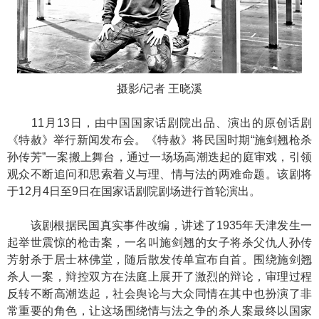
摄影/记者 王晓溪
11月13日，由中国国家话剧院出品、演出的原创话剧
《特赦》举行新闻发布会。《特赦》将民国时期“施剑翘枪杀
孙传芳”一案搬上舞台，通过一场场高潮迭起的庭审戏，引领
观众不断追问和思索着义与理、情与法的两难命题。该剧将
于12月4日至9日在国家话剧院剧场进行首轮演出。
该剧根据民国真实事件改编，讲述了1935年天津发生一
起举世震惊的枪击案，一名叫施剑翘的女子将杀父仇人孙传
芳射杀于居士林佛堂，随后散发传单宣布自首。围绕施剑翘
杀人一案，辩控双方在法庭上展开了激烈的辩论，审理过程
反转不断高潮迭起，社会舆论与大众同情在其中也扮演了非
常重要的角色，让这场围绕情与法之争的杀人案最终以国家