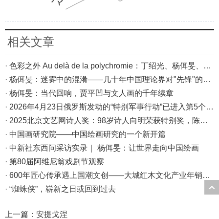
相关文章
· 色彩之外 Au delà de la polychromie：丁绍光、杨佴旻、Alain Cardenas·Castro巴黎展
· 杨佴旻：迷雾中的混淆——几十年中国理论界对"先锋"的误读，对创作的误导
· 杨佴旻：当代回响，贾平凹与文人画的千年续章
· 2026年4月23日俄罗斯发动的“特别军事行动”已进入第5个年头，俄乌局势最新综述
· 2025北京文艺网诗人奖：98岁诗人向明荣获特别奖，陈东东荣获诗人奖，茱萸荣获年度诗人奖！
· 中国画研究院——中国绘画研究的一个新开篇
· 中新社东西问采访实录｜ 杨佴旻：让世界走向中国绘画
· 第80届阿维尼翁戏剧节观察
· 600年匠心传承遇上国潮文创——大城红木文化产业年销80亿的“火”与“活”
· “蜘蛛侠”，崭新之日或回到过去
上一篇：
安提戈涅