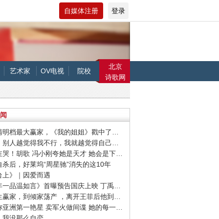
自媒体注册
登录
北京
艺术家
OV电视
院校
诗歌网
闻
· 作为清明档最大赢家，《我的姐姐》戳中了哪些痛点？
· 刘雯：别人越觉得我不行，我就越觉得自己要做成
· 全场在哭！胡歌 冯小刚夸她是天才 她会是下一个00后影后吗
友自杀后，好莱坞“周星驰”消失的这10年
阳台上》｜因爱而遇
· 《十年一品温如言》首曝预告国庆上映 丁禹兮任敏十年虐恋
· 从人生赢家，到倾家荡产 ，离开王菲后他到底怎么了？
· 她堪称亚洲第一艳星 卖军火做间谍 她的每一件衣服从不白脱
东：我没那么自恋