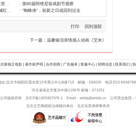
· 中新社东西问采访实录｜ 杨佴旻：让世界走向中国绘画
· 第80届阿维尼翁戏剧节观察
· 600年匠心传承遇上国潮文创——大城红木文化产业年销80亿的“火”与“活”
· “蜘蛛侠”，崭新之日或回到过去
打印
回到顶部
》
下一篇：
温馨催泪亲情感人动画《艾米》
京新独立电影 |
著作权声明 |
合作招商 |
广告服务 |
客服中心 |
招聘信息 |
联系我们 |
协
地址∶北京市朝阳区霞光里15号霄云中心B座710 邮编：100028 电话∶010-6938788
河北省保定市复兴中路1196号 邮编：071051
限公司版权所有
京ICP备19059076号-1
Email：
artsbj@artsbj.cn
公司营业执照：911
北京文艺网授权法律顾问单位：
北京实景律师事务所