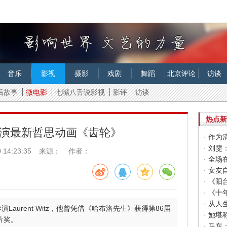
音乐
影视
摄影
戏剧
舞蹈
北京评论
访谈
后故事
微电影
七嘴八舌说影视
影评
访谈
热点新
演最新哲思动画《齿轮》
 14:23:35
来源： 作者：
· 女
· 《
aurent Witz，他曾凭借《哈布洛先生》获得第86届
片奖。
· 马