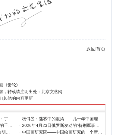
返回首页
画《齿轮》
容，转载请注明出处：
北京文艺网
们其他的内容更新
· 色彩之外 Au delà de la polychromie：丁绍光、杨佴旻、Alain Cardenas·Castro巴黎展
· 杨佴旻：迷雾中的混淆——几十年中国理论界对"先锋"的误读，对创作的误导
· 杨佴旻：当代回响，贾平凹与文人画的千年续章
· 2026年4月23日俄罗斯发动的“特别军事行动”已进入第5个年头，俄乌局势最新综述
· 2025北京文艺网诗人奖：98岁诗人向明荣获特别奖，陈东东荣获诗人奖，茱萸荣获年度诗人奖！
· 中国画研究院——中国绘画研究的一个新开篇