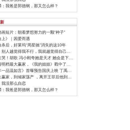
麒麟：我爸是郭德纲，那又怎么样？
新
志动画短片：朝着梦想努力的一颗“种子”
阳台上》｜因爱而遇
友自杀后，好莱坞“周星驰”消失的这10年
· 刘雯：别人越觉得我不行，我就越觉得自己要做成
· 全场在哭！胡歌 冯小刚夸她是天才 她会是下一个00后影后吗
· 作为清明档最大赢家，《我的姐姐》戳中了哪些痛点？
· 《十年一品温如言》首曝预告国庆上映 丁禹兮任敏十年虐恋
· 从人生赢家，到倾家荡产 ，离开王菲后他到底怎么了？
东：我没那么自恋
麒麟：我爸是郭德纲，那又怎么样？