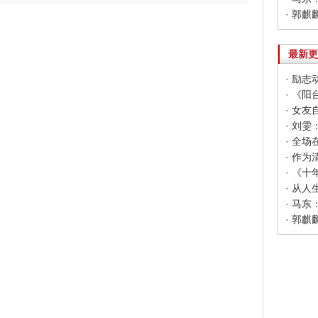
· 郭
最新更
· 励
· 《
· 女
· 马
· 郭