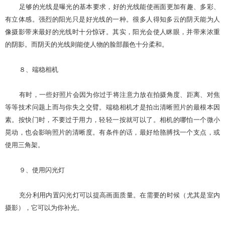
足够的光线是曝光的基本要求，好的光线能使画面更加有趣、多彩、
有立体感。强烈的阳光只是好光线的一种。很多人得知多云的阴天能为人
像摄影带来最好的光线时十分惊讶。其实，阳光会使人眯眼，并带来浓重
的阴影。而阴天的光线则能使人物的脸部颜色十分柔和。
８、端稳相机
有时，一些好照片会因为你过于将注意力放在拍摄角度、距离、对焦
等等技术问题上而与你失之交臂。端稳相机才是拍出清晰照片的最根本因
素。按快门时，不要过于用力，轻轻一按就可以了。相机的哪怕一个微小
晃动，也会影响照片的清晰度。有条件的话，最好给胳膊找一个支点，或
使用三角架。
９、使用闪光灯
充分利用内置闪光灯可以提高画面质量。在需要的时候（尤其是室内
摄影），它可以为你补光。