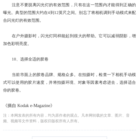
注意不要脱离闪光灯的有效范围，只有在这一范围内才能得到正确的
曝光。典型的范围大约在
4
到
12
英尺
之间。别忘了将相机调到手动模式来配
合闪光灯的有效范围。
在户外摄影时，闪光灯同样能起到很大的帮助。它可以减弱阴影，增
加色彩明亮度。
10
、选择全适的胶卷
当前市面上的胶卷品牌、规格众多。在拍摄时，检查一下相机手动模
式可以使用的胶片速度，并将拍摄环境、对象等因素考虑进去，选择适合
你的胶卷。
《摘自
Kodak e-Magazine
》
注：本网发表的所有内容，均为原作者的观点。凡本网转载的文章、图片、音
频、视频等文件资料，版权归版权所有人所有。