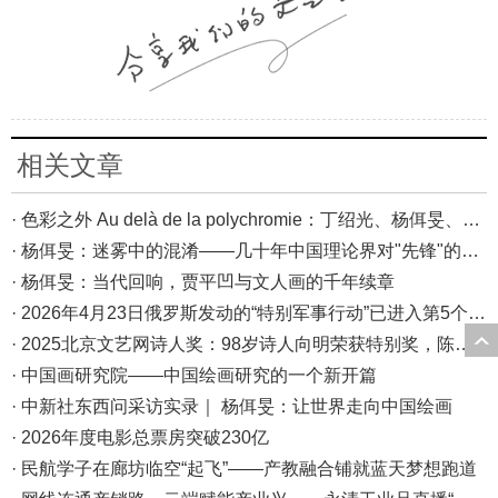
相关文章
· 色彩之外 Au delà de la polychromie：丁绍光、杨佴旻、Alain Cardenas·Castro巴黎展
· 杨佴旻：迷雾中的混淆——几十年中国理论界对"先锋"的误读，对创作的误导
· 杨佴旻：当代回响，贾平凹与文人画的千年续章
· 2026年4月23日俄罗斯发动的“特别军事行动”已进入第5个年头，俄乌局势最新综述
· 2025北京文艺网诗人奖：98岁诗人向明荣获特别奖，陈东东荣获诗人奖，茱萸荣获年度诗人奖！
· 中国画研究院——中国绘画研究的一个新开篇
· 中新社东西问采访实录｜ 杨佴旻：让世界走向中国绘画
· 2026年度电影总票房突破230亿
· 民航学子在廊坊临空“起飞”——产教融合铺就蓝天梦想跑道