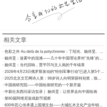
相关文章
· 色彩之外 Au delà de la polychromie：丁绍光、杨佴旻、Alain Cardenas·Castro巴黎展
· 杨佴旻：迷雾中的混淆——几十年中国理论界对"先锋"的误读，对创作的误导
· 杨佴旻：当代回响，贾平凹与文人画的千年续章
· 2026年4月23日俄罗斯发动的“特别军事行动”已进入第5个年头，俄乌局势最新综述
· 2025北京文艺网诗人奖：98岁诗人向明荣获特别奖，陈东东荣获诗人奖，茱萸荣获年度诗人奖！
· 中国画研究院——中国绘画研究的一个新开篇
· 中新社东西问采访实录｜ 杨佴旻：让世界走向中国绘画
· 第80届阿维尼翁戏剧节观察
· 600年匠心传承遇上国潮文创——大城红木文化产业年销80亿的“火”与“活”