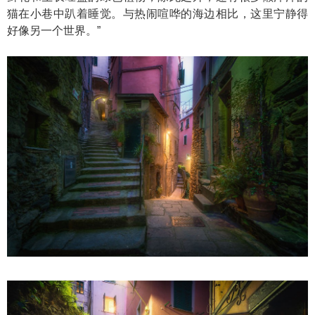
猫在小巷中趴着睡觉。与热闹喧哗的海边相比，这里宁静得
好像另一个世界。”