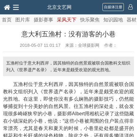
北京文艺网
自媒体注册
首页
图片库
摄影赛事
采风天下
快乐聚焦
知识园地
器材
意大利五渔村：没有游客的小巷
2018-05-07 11:01:17
来源：全球摄影网 作者：
五渔村位于意大利西岸，因其独特的自然景观被联合国教科文组织
列入《世界遗产名录》，近年来是颇受欢迎的观光胜地。
五渔村位于意大利西岸，因其独特的自然景观被联合国
教科文组织列入《世界遗产名录》，近年来是颇受欢迎的观
光胜地。在这里，即使你没有多么娴熟的摄影技巧，仍然能
够捕捉到十分美妙的自然风景。往五渔村的深处走，就会发
现很多崎岖狭窄的小巷，摄影师Albert用相机记录了这些隐藏
在小镇深处的小巷，他说：“这些小巷被周围的住户装点得非
常漂亮，尤其是春天和夏天的时候，小巷里处处都是盛开的
鲜花和生长旺盛的绿色植物，除此之外，还有很多懒洋洋的