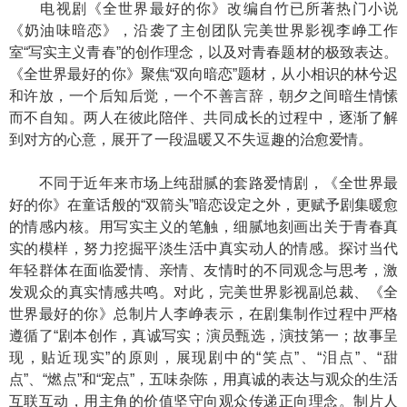
电视剧《全世界最好的你》改编自竹已所著热门小说
《奶油味暗恋》，沿袭了主创团队完美世界影视李峥工作
室“写实主义青春”的创作理念，以及对青春题材的极致表达。
《全世界最好的你》聚焦“双向暗恋”题材，从小相识的林兮迟
和许放，一个后知后觉，一个不善言辞，朝夕之间暗生情愫
而不自知。两人在彼此陪伴、共同成长的过程中，逐渐了解
到对方的心意，展开了一段温暖又不失逗趣的治愈爱情。
不同于近年来市场上纯甜腻的套路爱情剧，《全世界最
好的你》在童话般的“双箭头”暗恋设定之外，更赋予剧集暖愈
的情感内核。用写实主义的笔触，细腻地刻画出关于青春真
实的模样，努力挖掘平淡生活中真实动人的情感。探讨当代
年轻群体在面临爱情、亲情、友情时的不同观念与思考，激
发观众的真实情感共鸣。对此，完美世界影视副总裁、《全
世界最好的你》总制片人李峥表示，在剧集制作过程中严格
遵循了“剧本创作，真诚写实；演员甄选，演技第一；故事呈
现，贴近现实”的原则，展现剧中的“笑点”、“泪点”、“甜
点”、“燃点”和“宠点”，五味杂陈，用真诚的表达与观众的生活
互联互动，用主角的价值坚守向观众传递正向理念。制片人