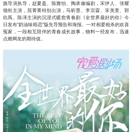
旗导演执导，赵夏盈、陈雅怡、陶承修编剧，宋伊人、张耀
领衔主演，屈菁菁特别出演，马昕墨、李宗霖、宋美萱、郭
欣禹、陈泽主演的沉浸式暖愈青春剧《全世界最好的你》今
日发布“奶油味暗恋”版先导预告和海报。一对相爱相杀的欢喜
冤家，一段相互陪伴的青春成长故事，物料一经发布，迅速
点燃网友的期待值。