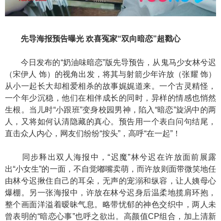
先导海报预告曝光 欢喜冤家“双向暗恋”超戳心
今日发布的“奶油味暗恋”版先导预告，从鬼马少女林兮迟
（宋伊人 饰）的视角出发，将其与射箭少年许放（张耀 饰）
从小一起长大却相爱相杀的故事娓娓道来。一个古灵精怪，
一个年少沉稳，他们在相伴成长的同时，异样的情感也悄然
生根。当儿时“小跟班”变身校园男神，陷入“暗恋”旋涡中的两
人，又将如何认清隐藏的真心。预告用一个表白问句结尾，
直击众人内心，网友们纷纷“按头”，高呼“在一起”！
同步释出双人海报中，“迟魔”林兮迟在许放面前展露
出“小女生”的一面，不自觉嘟嘴卖萌，而许放则面带微笑地任
由林兮迟揪住自己的耳朵，无声的宠溺和纵容，让人姨母心
爆棚。另一张海报中，许放在林兮迟身后温柔地揽肩环抱，
整个画面洋溢着暧昧气息。略带忧郁的神色交织中，两人未
曾表明的“暗恋心事”也呼之欲出。高颜值CP组合，加上清新