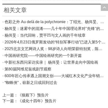
相关文章
· 色彩之外 Au delà de la polychromie：丁绍光、杨佴旻、Alain Cardenas·Castro巴黎展
· 杨佴旻：迷雾中的混淆——几十年中国理论界对"先锋"的误读，对创作的误导
· 杨佴旻：当代回响，贾平凹与文人画的千年续章
· 2026年4月23日俄罗斯发动的“特别军事行动”已进入第5个年头，俄乌局势最新综述
· 2025北京文艺网诗人奖：98岁诗人向明荣获特别奖，陈东东荣获诗人奖，茱萸荣获年度诗人奖！
· 中国画研究院——中国绘画研究的一个新开篇
· 中新社东西问采访实录｜ 杨佴旻：让世界走向中国绘画
· 第80届阿维尼翁戏剧节观察
· 600年匠心传承遇上国潮文创——大城红木文化产业年销80亿的“火”与“活”
· “蜘蛛侠”，崭新之日或回到过去
上一篇：
《狼殿下》预告片
下一篇：
《成化十四年》预告片