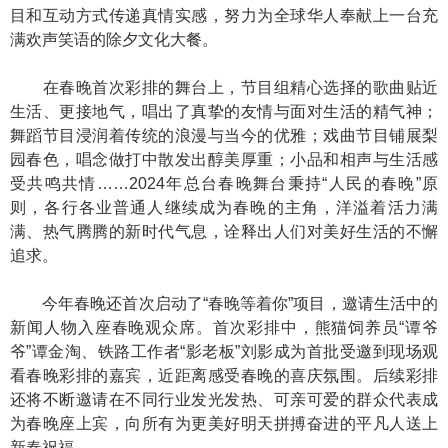
目和互动方式传递真情实感，努力为全球华人奉献上一台充
满欢声笑语的除夕文化大餐。
在春晚首次彩排的舞台上，节目组精心选择的歌曲贴近
生活、更接地气，唱出了真挚的友情与面对生活的精气神；
舞蹈节目浸润着传统的浪漫与当今的优雅；戏曲节目铺展梨
园春色，唱念做打中散发出醇美厚重；小品和相声与生活感
受共鸣共情……2024年总台春晚舞台秉持“人民的春晚”原
则，各行各业普通人继续成为春晚的主角，洋溢着活力满
满、热气腾腾的新时代气息，诠释出人们对美好生活的不懈
追求。
今年春晚还首次启动了“春晚等着你”项目，邀请生活中的
新闻人物入座春晚观众席。首次彩排中，熊猫饲养员“谭爷
爷”谭金淘、铁路工作者“影老板”刘影成为首批受邀到现场观
看春晚彩排的嘉宾，近距离感受春晚的喜庆氛围。后续彩排
还将不断邀请在不同行业发光发热、可亲可爱的群众代表成
为春晚座上宾，向所有为更美好明天拼搏奋进的平凡人送上
新春祝福。