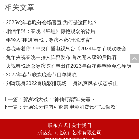
相关文章
· 2025蛇年春晚分会场官宣 为何是这四地？
· 相信年轻：春晚《锦鲤》惊艳观众的背后
· 年轻人“押题”春晚，导演不必“汗流浃背”
· 春晚等着你！中央广播电视总台《2024年春节联欢晚会》完成首次彩排
· 兔年央视春晚主持人阵容发布 首次迎来双90后阵容
· 央视春晚原总导演陈临春出任2023年百花迎春晚会总导演
· 2022年春节联欢晚会节目单揭晓
· 刘涛现身2022春晚彩排现场 一身飒爽风衣状态极佳
上一篇：
贺岁档大战：“神仙打架”谁先赢？
下一篇：
开场30分钟内可退票 电影消费该有“后悔权”
联系方式 |
关于我们
斯达克（北京）艺术有限公司