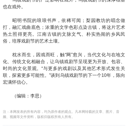
也在戏外。
昭明书院的琅琅书声，依稀可闻；梨园教坊的唱念做
打，融汇戏曲底色；浓重的文学色彩点染古镇，将这片艺术
热土照得更亮。江南古镇的文脉文气、朴实热闹的乡风民
俗，培厚戏剧节的艺术土壤。
枕水而生，因戏而旺，触“网”愈兴，当代文化与在地文
化、传统文化相融合，让乌镇戏剧节呈现更为开放、包容、
时尚的文化景观。“与更多的戏剧以及其他艺术形式发生关
联，探索更多可能性。”谈到乌镇戏剧节的下一个10年，陈向
宏满怀信心。
（编辑：李思）
注：本网发表的所有内容，均为原作者的观点。凡本网转载的文章、图片、音
频、视频等文件资料，版权归版权所有人所有。