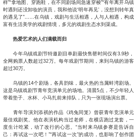
样”“拿地图、穿跑鞋，在不同剧场间急速穿梭”“有年离开乌镇
时遇到还没卸妆的演员，我和他说‘明年再见’，没想到转年真
的遇见了”……在乌镇，戏剧与生活相遇，人与人相遇，构成
富有生活美学的戏剧情境，多元的戏剧生态水到渠成。
热爱艺术的人们满载而归
今年乌镇戏剧节特邀剧目单剧最快售罄时间仅有3.9秒，
全网购票人数超过32万。每年戏剧节期间，来到乌镇的游客
超过30万。
乌镇的14个剧场，各具韵味，最火热的当属蚌湾剧场。
这是乌镇戏剧节青年竞演单元的场地。清晨5点，不少年轻人
带着垫子、水杯、小马扎前来排队，只为一张现场演出票。
青年导演刘添祺的作品《鸡兔同笼》曾获青年竞演单元
最佳戏剧奖。他在表演机构当过老师，在横店跑过龙套，一
度生计吃紧，动了改行的心思。“当时来乌镇参赛是告诉自
己：再试这一次吧！”“再试这一次”的成功，也影响了创作团