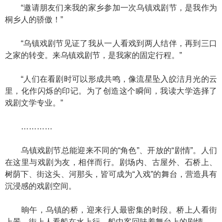
“邀请朋友们来我的家乡参加一次乌镇戏剧节，是我作为
桐乡人的骄傲！”
“乌镇戏剧节见证了我从一人看戏到两人结伴，再到三口
之家的转变。来乌镇戏剧节，是我家的固定行程。”
“人们在看剧时可以形成共鸣，像流星坠入皎洁月光的云
里，化作闪烁的印记。为了创造这个瞬间，我读大学选择了
戏剧文学专业。”
…………
乌镇戏剧节总能迎来不同的“角色”、开放的“剧情”。人们
在这里与戏剧为友，相伴而行。剧场内、古屋外、石桥上、
树荫下、街这头、河那头，皆可成为“入戏”的舞台，营造具有
沉浸感的戏剧空间。
晌午，乌镇的桥，迎来行人最密集的时段。桥上人看街
上景，街上人看船在水上行，船中客回味着舞台上的剧情。