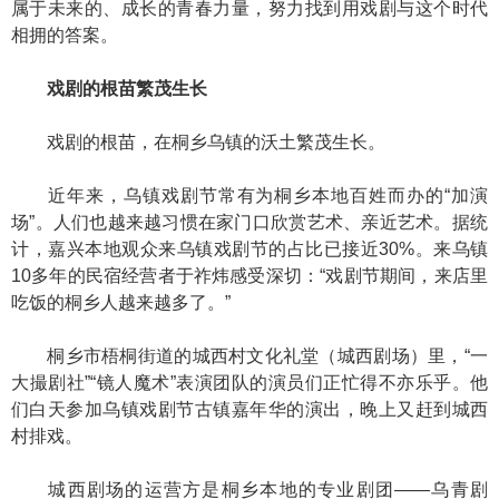
属于未来的、成长的青春力量，努力找到用戏剧与这个时代
相拥的答案。
戏剧的根苗繁茂生长
戏剧的根苗，在桐乡乌镇的沃土繁茂生长。
近年来，乌镇戏剧节常有为桐乡本地百姓而办的“加演
场”。人们也越来越习惯在家门口欣赏艺术、亲近艺术。据统
计，嘉兴本地观众来乌镇戏剧节的占比已接近30%。来乌镇
10多年的民宿经营者于祚炜感受深切：“戏剧节期间，来店里
吃饭的桐乡人越来越多了。”
桐乡市梧桐街道的城西村文化礼堂（城西剧场）里，“一
大撮剧社”“镜人魔术”表演团队的演员们正忙得不亦乐乎。他
们白天参加乌镇戏剧节古镇嘉年华的演出，晚上又赶到城西
村排戏。
城西剧场的运营方是桐乡本地的专业剧团——乌青剧