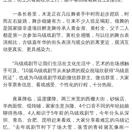
一条长巷里，木龙正在几位舞者手中时而起步蹬跃，时
而左右旋跳，舞步稳健有力，引来不少人驻足喝彩。领舞的
是国家级非遗项目醉龙舞传承人黄金渐、黄杜全，父子二人
都是第一次参加乌镇戏剧节。黄杜全感慨，与以往的舞台表
演相比，古镇嘉年华的街头表演与观众的距离更近，观演互
动更真实、更具感染力。
“乌镇戏剧节让我们生活在文化生活中，艺术的在场感触
手可及。”10届乌镇戏剧节从未缺席的观众祝瑞欣获得“乌镇居
民证”，也成为乌镇戏剧节戏剧微信群群主。微信群里，大家
分享票务信息、看戏感受、个性化的行程，十分热闹。
夜幕降临，温度骤降。两三米宽的西栅大街，砂锅店、
羊肉面馆、馄饨铺，家家生意兴隆。4个口音不同的年轻姑娘
聊得热络。4人相识于5年前的乌镇戏剧节，今年分头从深
圳、青岛、合肥、昆明赶来看戏，大家分享着难忘的乌镇记
忆。“去年戏剧节时下了场大雪，落雪的青砖黛瓦像画一