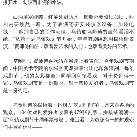
推开水，划破西市河的水波。
白油填塞缝隙，红油外封防水，船舱外要修旧如旧，船
厢内要焕然一新，为了表演还要安装仪器设备、加装电
线……聊到自己的工作流程，乌镇船坞师傅费建萍滔滔不
绝。“从第一届乌镇戏剧节开始，年年有剧组想用摇橹船表
演。”费师傅的船，载着爱艺术的人们，也载着美好的艺术。
空闲时，费师傅喜欢站在河岸上看表演。今年戏剧节期
间，中国美术学院的水域空间即兴演出让他印象深刻。每年
戏剧节，他的女儿都会带同学回乌镇看戏。对于费师傅一
家，乌镇戏剧节是一份期盼。对于戏剧爱好者，乌镇戏剧节
是一份约定。
与费师傅的摇橹船一起划入“戏剧时间”的，是来自各地的
观众。104位戏剧爱好者收藏的479张剧票，拼接成满满一
面“乌镇戏剧节十周年票根墙”。走近看，旁边还有一封封观众
们手写的信札——