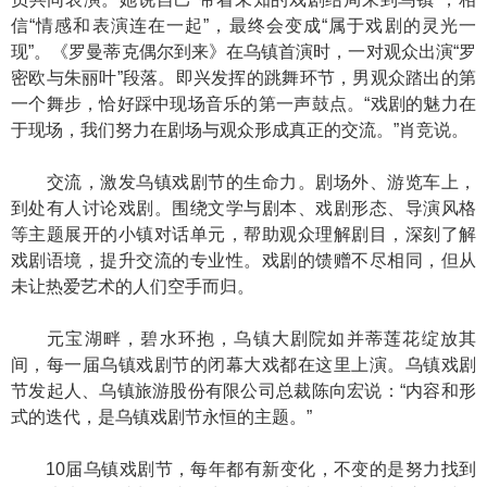
信“情感和表演连在一起”，最终会变成“属于戏剧的灵光一
现”。《罗曼蒂克偶尔到来》在乌镇首演时，一对观众出演“罗
密欧与朱丽叶”段落。即兴发挥的跳舞环节，男观众踏出的第
一个舞步，恰好踩中现场音乐的第一声鼓点。“戏剧的魅力在
于现场，我们努力在剧场与观众形成真正的交流。”肖竞说。
交流，激发乌镇戏剧节的生命力。剧场外、游览车上，
到处有人讨论戏剧。围绕文学与剧本、戏剧形态、导演风格
等主题展开的小镇对话单元，帮助观众理解剧目，深刻了解
戏剧语境，提升交流的专业性。戏剧的馈赠不尽相同，但从
未让热爱艺术的人们空手而归。
元宝湖畔，碧水环抱，乌镇大剧院如并蒂莲花绽放其
间，每一届乌镇戏剧节的闭幕大戏都在这里上演。乌镇戏剧
节发起人、乌镇旅游股份有限公司总裁陈向宏说：“内容和形
式的迭代，是乌镇戏剧节永恒的主题。”
10届乌镇戏剧节，每年都有新变化，不变的是努力找到