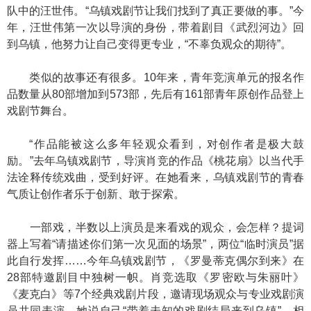
队中的汪世伟。“乌镇戏剧节让我们找到了真正要做的事。”今
年，汪世伟第一次以导演的身份，带着剧目《武烈河边》回
到乌镇，他努力让自己变得更专业，“不辜负观众的期待”。
类似的故事还有很多。10年来，青年竞演单元的报名作
品数量从80部增加到573部，先后有161部青年原创作品登上
戏剧节舞台。
“作品能被这么多年轻观众看到，对创作者是极大鼓
励。”去年乌镇戏剧节，导演肖竞的作品《桃花扇》以当代手
法诠释传统戏曲，受到好评。在她看来，乌镇戏剧节的青春
气质让创作者乐于创新、敢于探索。
一部戏，半数以上演员是来看戏的观众，会怎样？提词
器上写着“请描述你们第一次见面的场景”，两位“临时演员”据
此自行发挥……今年乌镇戏剧节，《罗曼蒂克偶尔到来》在
28部特邀剧目中独树一帜。肖竞选取《罗密欧与朱丽叶》
《麦克白》等7个经典戏剧片段，邀请现场观众与专业戏剧演
员共同表演。她说自己“带着未知的戏剧结局来到乌镇”，相