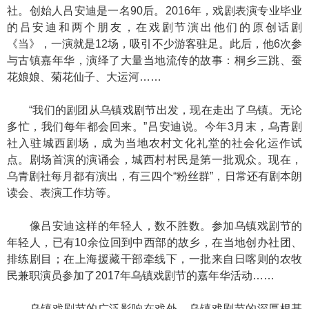
社。创始人吕安迪是一名90后。2016年，戏剧表演专业毕业
的吕安迪和两个朋友，在戏剧节演出他们的原创话剧
《当》，一演就是12场，吸引不少游客驻足。此后，他6次参
与古镇嘉年华，演绎了大量当地流传的故事：桐乡三跳、蚕
花娘娘、菊花仙子、大运河……
“我们的剧团从乌镇戏剧节出发，现在走出了乌镇。无论
多忙，我们每年都会回来。”吕安迪说。今年3月末，乌青剧
社入驻城西剧场，成为当地农村文化礼堂的社会化运作试
点。剧场首演的演诵会，城西村村民是第一批观众。现在，
乌青剧社每月都有演出，有三四个“粉丝群”，日常还有剧本朗
读会、表演工作坊等。
像吕安迪这样的年轻人，数不胜数。参加乌镇戏剧节的
年轻人，已有10余位回到中西部的故乡，在当地创办社团、
排练剧目；在上海援藏干部牵线下，一批来自日喀则的农牧
民兼职演员参加了2017年乌镇戏剧节的嘉年华活动……
乌镇戏剧节的广泛影响在戏外，乌镇戏剧节的深厚根基