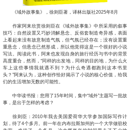
《域外故事集》，徐则臣著，译林出版社2025年8月
作家阿来欣赏徐则臣在《域外故事集》中所采用的叙事
技巧：自然设置又巧妙消解悬念、反俗套制造奇异感，表面
上看起来没有故意制造气氛，但气氛已经存在；没有设置重
重悬念，但悬念已然形成，所以他觉得这是一个很好的小说
写法。阅读此书，阿来也发现自身的旅行经历与书中的背景
高度重合，然而，“同样的出发地，同样的目的地，为什么火
车上这些事情我就遇不到？为什么奇遇都跑到这本书里
头？”阿来认为，这种创作恰好揭示了小说的核心价值，给我
们的生活增加无数的可能性。
中华读书报：您用了15年时间，集中“域外”主题写一批故
事，是出于怎样的考虑？
徐则臣：2010年我去美国爱荷华大学参加国际写作计
划，待了4个多月。前一年在内布拉斯加州的一个大学做驻校