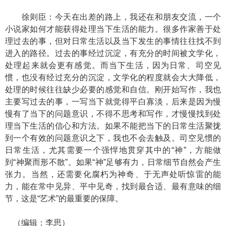
徐则臣：今天在出差的路上，我还在和朋友交流，一个
小说家如何才能获得处理当下生活的能力。很多作家善于处
理过去的事，但对日常生活以及当下发生的事情往往找不到
进入的路径。过去的事经过沉淀，有充分的时间被文学化，
处理起来就会更有感觉。而当下生活，因为日常、司空见
惯，也没有经过充分的沉淀，文学化的程度就会大大降低，
处理的时候往往缺少必要的感觉和自信。刚开始写作，我也
主要写过去的事，一写当下就觉得平白寡淡，后来是因为慢
慢有了当下的问题意识，不得不思考和写作，才慢慢找到处
理当下生活的信心和方法。如果不能把当下的日常生活聚拢
到一个有效的问题意识之下，我也不会去触及。司空见惯的
日常生活，尤其需要一个强悍地贯穿其中的“神”，方能做
到“神聚而形不散”。如果“神”足够有力，日常细节自然会产生
张力。当然，还需要化腐朽为神奇、于无声处听惊雷的能
力，能在常中见异、平中见奇，找到最合适、最有意味的细
节，这是“艺术”的最重要的保障。
（编辑：李思）