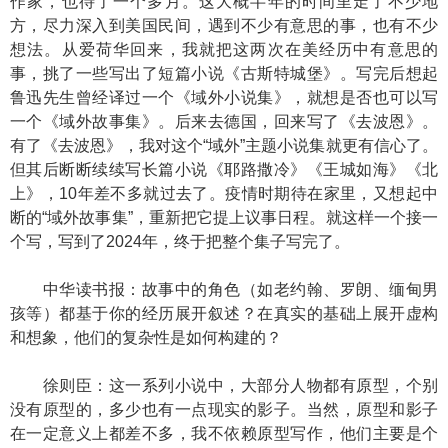
作家，也待了一个多月。这大概半年的时间里走了不少地
方，尽力深入到美国民间，遇到不少有意思的事，也有不少
想法。从爱荷华回来，我就把这两次在美经历中有意思的
事，挑了一些写出了短篇小说《古斯特城堡》。写完后想起
鲁迅先生曾经译过一个《域外小说集》，就想是否也可以写
一个《域外故事集》。后来去德国，回来写了《去波恩》。
有了《去波恩》，我对这个“域外”主题小说集就更有信心了。
但其后断断续续写长篇小说《耶路撒冷》《王城如海》《北
上》，10年差不多就过去了。疫情时期待在家里，又想起中
断的“域外故事集”，重新把它提上议事日程。就这样一个接一
个写，写到了2024年，终于把整个集子写完了。
中华读书报：故事中的角色（如老约翰、罗朗、缅甸男
孩等）都基于你的经历展开叙述？在真实的基础上展开虚构
和想象，他们的复杂性是如何构建的？
徐则臣：这一系列小说中，大部分人物都有原型，个别
没有原型的，多少也有一点现实的影子。当然，原型和影子
在一定意义上都差不多，我不依赖原型写作，他们主要是个