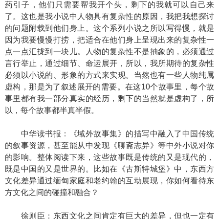
药引子，他们只需要帮我开个头，剩下的我就可以自己来
了。这也是我小说中人物具有复杂性的原因，我把我想探讨
的问题附载到他们身上。这个系列小说之所以写得慢，就是
因为我要慢慢打捞，把适合在他们身上呈现出来的复杂性一
点一点汇拢到一块儿。人物的复杂性不是抽象的，必须通过
言行举止，通过细节、命运展开，所以，我所期待的复杂性
必须以小说的、形象的方式来实现。当然也有一些人物纯属
虚构，那是为了叙述展开的需要。在这10个故事里，每个故
事里都有我一部分真实的经历，剩下的当然就是虚构了，所
以，每个故事都半真半假。
中华读书报：《域外故事集》的描写中融入了中国传统
的叙事资源，甚至能从中发现《聊斋志异》等中外小说对你
的影响。整体阅读下来，这些故事既是传统的又是现代的，
既是中国的又是世界的。比如在《古斯特城堡》中，东西方
文化差异通过缅甸家庭和老约翰的互动展现，你如何看待东
方文化之间的碰撞和融合？
徐则臣：东西文化之间肯定有巨大的差异，但也一定有