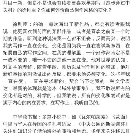
耳目一新。但是不是也会有读者更喜欢早期写《跑步穿过中
关村》的徐则臣？你如何评价自己创作风格的变化？
徐则臣：的确，每次写出了新作品，都会有读者跟我
说，他更喜欢我前面的某部作品，或者是喜欢之前某一个时
期的作品。听到这种说法我一点都不沮丧，反而高兴，说明
我的写作一直在变化。变化是因为我一直在尝试新东西，在
拓展自己的写作空间。在我的理解里，一个好作家肯定不是
一成不变的，唯一不变的是他一直在变。他对世界的认知，
对文学的理解，随着年龄、阅历以及写作时间的增加，他对
新鲜事物的刺激做出的反应，都要求他必须变化。这些年我
一直在变，一直在寻求新的、契合当下之我的一种文学表
达，最新的体现就是这本《域外故事集》。我不敢说所有的
变化都是对的、科学的，但我敢说，所有的变化和尝试都是
源于内心的内在要求。在写作上，我听自己的。
中华读书报：多篇小说中，如《瓦尔帕莱索》《蒙面》
中描写华人在异国的挣扎与适应，《中央公园的斯宾诺莎》
关注到知识分子漂泊海外的孤独和焦虑。多年来关注移民群