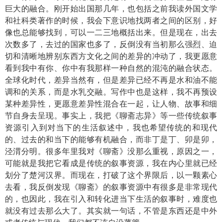
巨大的融合。刚开始出国那几年，也包括之前我读外国文学
和社科类著作的时候，我会下意识地找两者之间的区别，好
像也总能够找到，可以一二三地概括出来。但是现在，出去
次数多了，去过的国家也多了，反倒没有当初那么强烈、迫
切和清晰地辨别东西方文化之间的差异的冲动了，我更愿意
看到我中有你、你中有我那样一种自然的混沌的融合状态。
全球化时代，差异当然有，但是差异已经不再是水和油不能
调和的关系，而是水乳交融。写作中也是这样，我不再预设
某种差异性，更愿意差异性混合在一起，让人物、故事和细
节自身去呈现。事实上，我把《聊斋志异》等一些传统叙事
资源引入到对当下的生活叙述中，我也希望传统的和现代
的、过去的和当下的能够有机融合，而非丁是丁、卯是卯，
泾渭分明。很多年里我对《聊斋》没那么重视，原因之一，
可能就是我把它看成是传统的叙事资源，我在内心里就已经
划分了楚河汉界。而现在，打破了这个界限后，以一颗素心
去看，我反倒发现《聊斋》的叙事资源中有很多是非常现代
的，也因此，我在引入和转化进当下生活的叙事时，难度也
就没有过去那么大了。其实就一句话，不管是东西还是中外