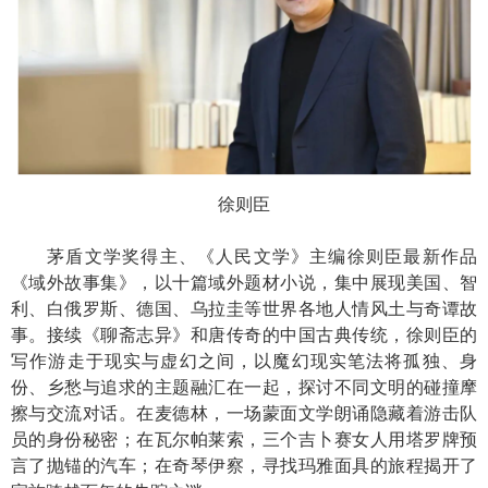
徐则臣
茅盾文学奖得主、《人民文学》主编徐则臣最新作品
《域外故事集》，以十篇域外题材小说，集中展现美国、智
利、白俄罗斯、德国、乌拉圭等世界各地人情风土与奇谭故
事。接续《聊斋志异》和唐传奇的中国古典传统，徐则臣的
写作游走于现实与虚幻之间，以魔幻现实笔法将孤独、身
份、乡愁与追求的主题融汇在一起，探讨不同文明的碰撞摩
擦与交流对话。在麦德林，一场蒙面文学朗诵隐藏着游击队
员的身份秘密；在瓦尔帕莱索，三个吉卜赛女人用塔罗牌预
言了抛锚的汽车；在奇琴伊察，寻找玛雅面具的旅程揭开了