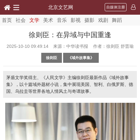
北京文艺网
自媒体注册
首页
社会
文学
美术
音乐
影视
摄影
戏剧
舞蹈
徐则臣：在异域与中国重逢
2025-10-10 09:49:14
来源：中华读书报 作者：徐则臣 舒晋瑜
徐则臣
《域外故事集》
茅盾文学奖得主、《人民文学》主编徐则臣最新作品《域外故事
集》，以十篇域外题材小说，集中展现美国、智利、白俄罗斯、德
国、乌拉圭等世界各地人情风土与奇谭故事。