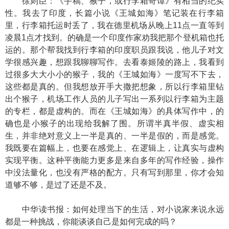
徐则臣：《手稿、猴子，或行李箱奇谭》有相当的纪实
性。我去了印度，长篇小说《王城如海》笔记装在行李箱
里，行李箱托运时丢了，我在德里机场从晚上11点一直等到
凌晨1点才找到。的确是一个印度作家劝我把那个登机箱也托
运的。那个帮我找到行李箱的印度职员跟我说，他儿子对文
学很感兴趣，想跟我聊聊写作。去看泰姬陵的路上，我看到
过很多大大小小的猴子，我的《王城如海》一度写不下去，
这些都是真的。但我想放开手大撒把想象，所以行李箱里钻
出个猴子，机场工作人员的儿子写出一系列以行李箱为主题
的专栏，都是虚构的。而在《王城如海》的具体写作中，的
确也是小猴子的出现给我解了围。所谓半真半假、虚实相
生，并非绝对意义上一半是真的、一半是假的，而是感觉。
我既要在篇幅上，也要在感觉上、在逻辑上，让真实与虚构
实现平衡。这种平衡能力更多是来自多年的写作经验，操作
中没法量化，也没有严格的配方。只有写到那里，你才会知
道够不够，是过了还是不及。
中华读书报：如何处理当下的生活，对小说家来说永远
都是一种挑战，你能谈谈自己是如何完成的吗？