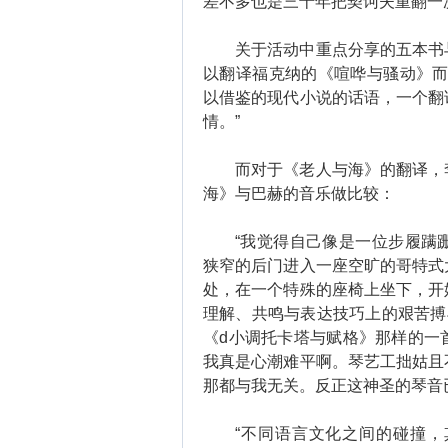
差不多也是三十年把契诃夫重翻一
关于活动中重点分享的五本书与
以翻译福克纳的《喧哗与骚动》而
以借鉴的现代小说的话语，一个翻
情。”
而对于《老人与海》的翻译，李
海》与巴赫的音乐做比较：
“我觉得自己像是一位步履蹒跚
狭窄的后门进入一座空旷的哥特式
处，在一个特殊的座椅上坐下，开
理解、共鸣与表达技巧上的艰苦搏
《d小调托卡塔与赋格》那样的一
我真是心潮难平啊。琴艺工拙姑且
那都与我无关。反正这神圣的琴音
“不同语言文化之间的碰撞，其