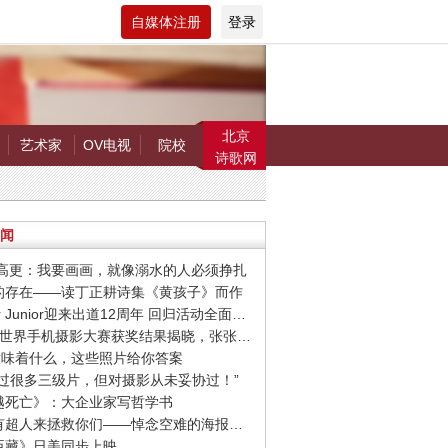
自媒体注册
登录
北京
艺术家
OV电视
院校
诗歌网
闻
罗.高更：我要画画，就像溺水的人必须挣扎
在的存在——读丁正耕诗集《黄孩子》而作
· Super Junior迎来出道12周年 回归活动全面启动
· 第9届世界手机摄影大赛获奖结果揭晓，张张惊艳你的视觉！
爱”意味着什么，这些照片给你答案
我拍过很多三级片，但对摄影从未妥协过！”
超越死亡》：大企业家写哲学书
· 希望有超人来拯救你们——悼念空难的海报设计作品
忠臣藏》日美同步上映