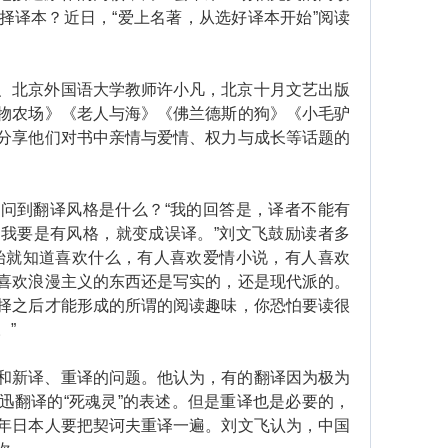
择译本？近日，“爱上名著，从选好译本开始”阅读
北京外国语大学教师许小凡，北京十月文艺出版
物农场》《老人与海》《佛兰德斯的狗》《小毛驴
分享他们对书中亲情与爱情、权力与成长等话题的
到翻译风格是什么？“我的回答是，译者不能有
我要是有风格，就变成误译。”刘文飞鼓励读者多
始就知道喜欢什么，有人喜欢爱情小说，有人喜欢
喜欢浪漫主义的东西还是写实的，还是现代派的。
择之后才能形成的所谓的阅读趣味，你恐怕要读很
。”
新译、重译的问题。他认为，有的翻译因为极为
迅翻译的“死魂灵”的表述。但是重译也是必要的，
年日本人要把契诃夫重译一遍。刘文飞认为，中国