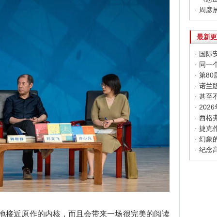
最新更
· 同
· 第
· 甚
· 20
· 幻
· 纪
接近原作的内核，而且会带来一场很完美的阅读