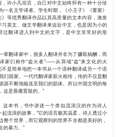
程，许小凡坦言，自己对中文始终怀有一种十分珍
为一名文学译者。学生时期，《小王子》《要塞》
夫》等优秀翻译作品以其高质量的文本内容，激发
学习英文、做文学翻译来迫近中文，也是因为小的
经过翻译进入到中文的文字，是中文非常好的形
辈翻译家中，很多人翻译并非为了赚取稿酬，而
家们称作“盗火者”——从异域“盗”来文化的火
们不是简单地把一本书从一个语种翻译成另一个语
我们国家。一代代翻译家薪火相传，传的不仅是翻
源源不断地输送至我们的肌体。所以中国文明的每
，这是毋庸置疑的。”
这本书，书中讲述一个类似流浪汉的作为诗人
一起流浪的故事，“它的语言极其温柔，诗人透过小
边整个世界，而它观察到的世界不全都是美好的，
生的暴力。”