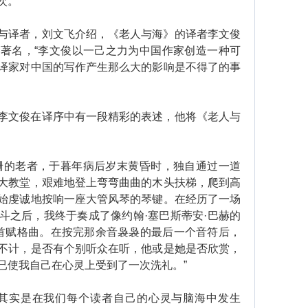
次。
译者，刘文飞介绍，《老人与海》的译者李文俊
著名，“李文俊以一己之力为中国作家创造一种可
译家对中国的写作产生那么大的影响是不得了的事
文俊在译序中有一段精彩的表述，他将《老人与
的老者，于暮年病后岁末黄昏时，独自通过一道
大教堂，艰难地登上弯弯曲曲的木头扶梯，爬到高
始虔诚地按响一座大管风琴的琴键。在经历了一场
斗之后，我终于奏成了像约翰·塞巴斯蒂安·巴赫的
首赋格曲。在按完那余音袅袅的最后一个音符后，
不计，是否有个别听众在听，他或是她是否欣赏，
已使我自己在心灵上受到了一次洗礼。”
实是在我们每个读者自己的心灵与脑海中发生