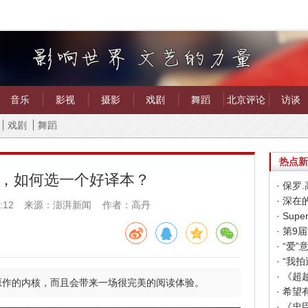
音乐
影视
摄影
戏剧
舞蹈
北京评论
访谈
戏剧
舞蹈
热点新
，如何选一个好译本？
· 保
· 深
:12
来源：澎湃新闻 作者：高丹
· “
· “
· 《
原作的内核，而且会带来一场很完美的阅读体验。
· 《