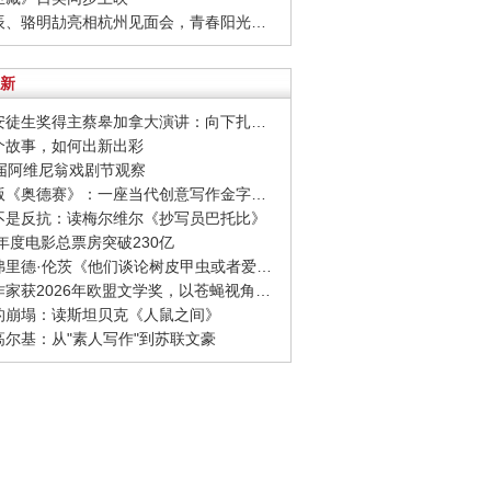
· 周彦辰、骆明劼亮相杭州见面会，青春阳光活力十足
新
· 国际安徒生奖得主蔡皋加拿大演讲：向下扎根，向着幸福奔跑
一个故事，如何出新出彩
80届阿维尼翁戏剧节观察
· 诺兰版《奥德赛》：一座当代创意写作金字塔的宏伟与平庸
至不是反抗：读梅尔维尔《抄写员巴托比》
26年度电影总票房突破230亿
· 西格弗里德·伦茨《他们谈论树皮甲虫或者爱情》：请捍卫日常生活，千千万万次
· 捷克作家获2026年欧盟文学奖，以苍蝇视角观察城市
象的崩塌：读斯坦贝克《人鼠之间》
念高尔基：从"素人写作"到苏联文豪