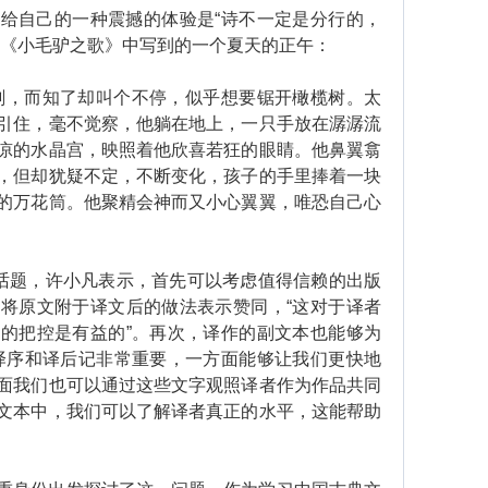
自己的一种震撼的体验是“诗不一定是分行的，
如《小毛驴之歌》中写到的一个夏天的正午：
，而知了却叫个不停，似乎想要锯开橄榄树。太
引住，毫不觉察，他躺在地上，一只手放在潺潺流
凉的水晶宫，映照着他欣喜若狂的眼睛。他鼻翼翕
，但却犹疑不定，不断变化，孩子的手里捧着一块
的万花筒。他聚精会神而又小心翼翼，唯恐自己心
话题，许小凡表示，首先可以考虑值得信赖的出版
将原文附于译文后的做法表示赞同，“这对于译者
的把控是有益的”。再次，译作的副文本也能够为
译序和译后记非常重要，一方面能够让我们更快地
面我们也可以通过这些文字观照译者作为作品共同
文本中，我们可以了解译者真正的水平，这能帮助