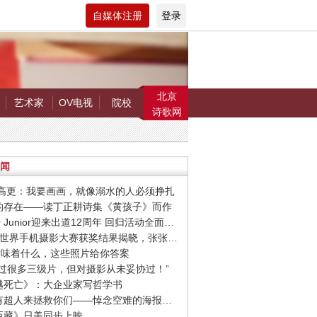
自媒体注册
登录
北京
艺术家
OV电视
院校
诗歌网
闻
罗.高更：我要画画，就像溺水的人必须挣扎
在的存在——读丁正耕诗集《黄孩子》而作
· Super Junior迎来出道12周年 回归活动全面启动
· 第9届世界手机摄影大赛获奖结果揭晓，张张惊艳你的视觉！
爱”意味着什么，这些照片给你答案
我拍过很多三级片，但对摄影从未妥协过！”
超越死亡》：大企业家写哲学书
· 希望有超人来拯救你们——悼念空难的海报设计作品
忠臣藏》日美同步上映