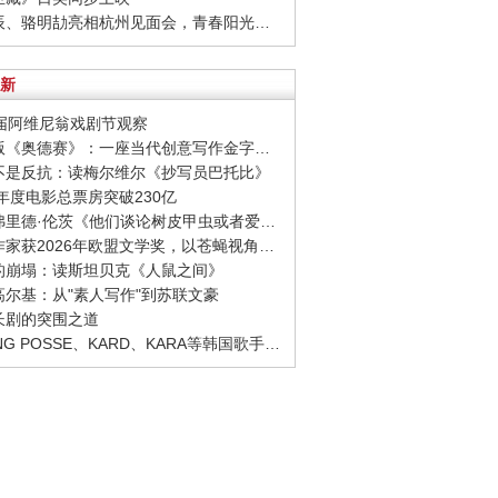
· 周彦辰、骆明劼亮相杭州见面会，青春阳光活力十足
新
80届阿维尼翁戏剧节观察
· 诺兰版《奥德赛》：一座当代创意写作金字塔的宏伟与平庸
至不是反抗：读梅尔维尔《抄写员巴托比》
26年度电影总票房突破230亿
· 西格弗里德·伦茨《他们谈论树皮甲虫或者爱情》：请捍卫日常生活，千千万万次
· 捷克作家获2026年欧盟文学奖，以苍蝇视角观察城市
象的崩塌：读斯坦贝克《人鼠之间》
念高尔基：从"素人写作"到苏联文豪
品长剧的突围之道
· YOUNG POSSE、KARD、KARA等韩国歌手正版音源全面回归网易云音乐