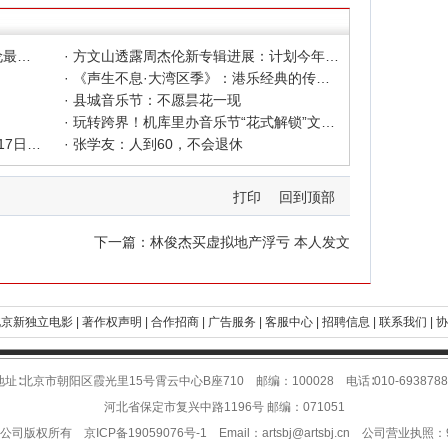
· 晴天闻稻香 似是故人来——评周杰伦最新专辑《太阳之子》
· 方文山透露周杰伦新专辑进展：计划今年底或明年初发布
· 《声生不息·大湾区季》：港乐经典的传承与新解
· 县城音乐节：不愿昙花一现
· 玩转跨界！机库里办音乐节“花式解锁”文旅融合
· 周杰伦起诉网易不正当竞争 将于4月17日开庭审理
· 张学友：人到60，不会退休
打印
回到顶部
下一篇：
林俊杰买虚拟地产浮亏 本人发文
京新独立电影 |
著作权声明 |
合作招商 |
广告服务 |
客服中心 |
招聘信息 |
联系我们 |
协
地址∶北京市朝阳区霞光里15号霄云中心B座710 邮编：100028 电话∶010-6938788
河北省保定市复兴中路1196号 邮编：071051
限公司版权所有
京ICP备19059076号-1
Email：
artsbj@artsbj.cn
公司营业执照：911