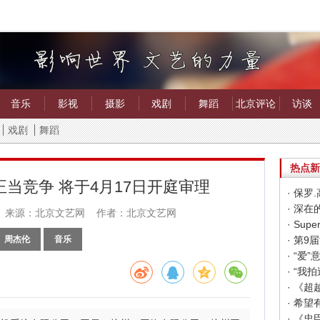
音乐
影视
摄影
戏剧
舞蹈
北京评论
访谈
戏剧
舞蹈
热点新
当竞争 将于4月17日开庭审理
· 保
· 深
来源：北京文艺网 作者：北京文艺网
周杰伦
音乐
· “
· “
· 《
· 《