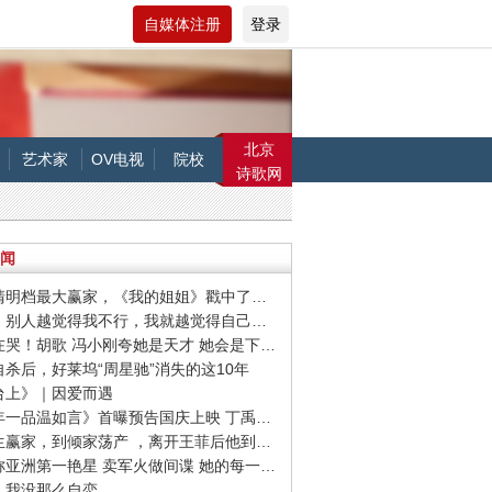
自媒体注册
登录
北京
艺术家
OV电视
院校
诗歌网
闻
· 作为清明档最大赢家，《我的姐姐》戳中了哪些痛点？
· 刘雯：别人越觉得我不行，我就越觉得自己要做成
· 全场在哭！胡歌 冯小刚夸她是天才 她会是下一个00后影后吗
友自杀后，好莱坞“周星驰”消失的这10年
阳台上》｜因爱而遇
· 《十年一品温如言》首曝预告国庆上映 丁禹兮任敏十年虐恋
· 从人生赢家，到倾家荡产 ，离开王菲后他到底怎么了？
· 她堪称亚洲第一艳星 卖军火做间谍 她的每一件衣服从不白脱
东：我没那么自恋