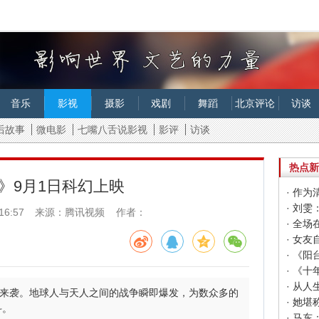
音乐
影视
摄影
戏剧
舞蹈
北京评论
访谈
后故事
微电影
七嘴八舌说影视
影评
访谈
热点新
》9月1日科幻上映
16:57
来源：腾讯视频 作者：
· 女
· 《
人来袭。地球人与天人之间的战争瞬即爆发，为数众多的
斗。
· 马