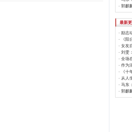
· 郭
最新更
· 励
· 《
· 女
· 马
· 郭