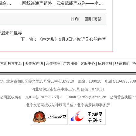
· 民航学子在廊坊临空“起飞”——产教融合铺就蓝天梦想跑道
· 网线连通产销路，云端赋能产业兴——永清工业品直播“播”出转型新天地
打印
回到顶部
开启未知世界
下一篇：
《声之形》9月8日让你听见心的声音
京新独立电影 |
著作权声明 |
合作招商 |
广告服务 |
客服中心 |
招聘信息 |
联系我们 |
协
地址∶北京市朝阳区霞光里15号霄云中心B座710 邮编：100028 电话∶010-6938788
河北省保定市复兴中路1196号 邮编：071051
限公司版权所有
京ICP备19059076号-1
Email：
artsbj@artsbj.cn
公司营业执照：911
北京文艺网授权法律顾问单位：
北京实景律师事务所