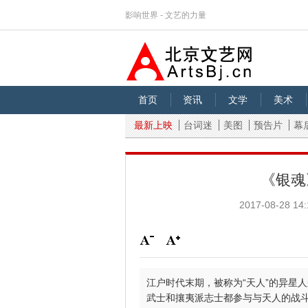
影响世界 - 文艺的力量
首页
资讯
文学
美术
最新上映
台词迷
美图
预告片
幕
《银魂
2017-08-28 14:
江户时代末期，被称为“天人”的异星
武士和攘夷派志士都参与与天人的战