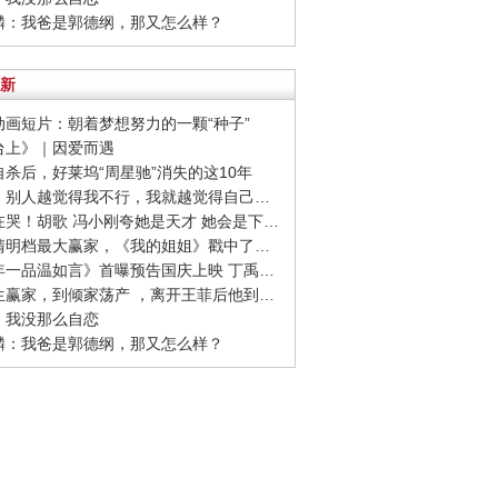
麒麟：我爸是郭德纲，那又怎么样？
新
志动画短片：朝着梦想努力的一颗“种子”
阳台上》｜因爱而遇
友自杀后，好莱坞“周星驰”消失的这10年
· 刘雯：别人越觉得我不行，我就越觉得自己要做成
· 全场在哭！胡歌 冯小刚夸她是天才 她会是下一个00后影后吗
· 作为清明档最大赢家，《我的姐姐》戳中了哪些痛点？
· 《十年一品温如言》首曝预告国庆上映 丁禹兮任敏十年虐恋
· 从人生赢家，到倾家荡产 ，离开王菲后他到底怎么了？
东：我没那么自恋
麒麟：我爸是郭德纲，那又怎么样？