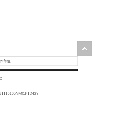
作单位
2
10105MA01P1D42Y