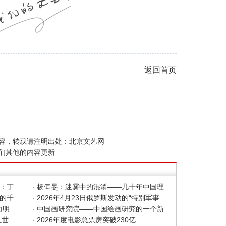
返回首页
容，转载请注明出处：
北京文艺网
们其他的内容更新
· 色彩之外 Au delà de la polychromie：丁绍光、杨佴旻、Alain Cardenas·Castro巴黎展
· 杨佴旻：迷雾中的混淆——几十年中国理论界对"先锋"的误读，对创作的误导
· 杨佴旻：当代回响，贾平凹与文人画的千年续章
· 2026年4月23日俄罗斯发动的“特别军事行动”已进入第5个年头，俄乌局势最新综述
· 2025北京文艺网诗人奖：98岁诗人向明荣获特别奖，陈东东荣获诗人奖，茱萸荣获年度诗人奖！
· 中国画研究院——中国绘画研究的一个新开篇
· 中新社东西问采访实录｜ 杨佴旻：让世界走向中国绘画
· 2026年度电影总票房突破230亿