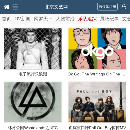
北京文艺网
自媒体注册
首页
OV新闻
网罗天下
人物前沿
乐队追踪
展场纪事
文
电子流行乐浪潮
Ok Go: The Writings On The Wall
林肯公园Wastelands之UFC
血腥重口味Fall Out Boy惊悚MV