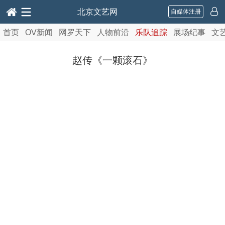
北京文艺网
自媒体注册
首页
OV新闻
网罗天下
人物前沿
乐队追踪
展场纪事
文
赵传《一颗滚石》