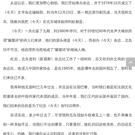
从这以后，我们更加野心勃勃。我们开始筹办杂志，并于1978年10月成立了
《今天》文学杂志编辑部。到当年12月23日，第一期总算印刷完成，当天我和北
岛、陆焕兴就把《今天》在北京城张贴得到处都是。
《今天》一共出版了九期，到1980年停刊。对于20世纪80年代名声大噪的所
谓“朦胧诗”的诗人们来讲，他们的源头便是《今天》。而创办《今天》杂志，北岛
功不可没。他也理所当然地成了“朦胧诗”的领袖人物。
此后，北岛曾到《新观察》杂志社工作了一段时间，后又转到外文局的一家
杂志社。他进入中国作家协会，是在1985年。他是哪年去的国外我忘了。那时我
们来往已不多。
我再和他见面时已几年过去，并且远在法国巴黎。当时我们都是应法国文化
部邀请去的中国作家代表团的成员。当年年底，我们又约好从国外返回了国内。
我们回来的目的是为了纪念《今天》创刊10周年。
实话实说，多少年过去了，尽管我和北岛现如今很难见上一面，也不再像当
初一样亲如手足。但我们不论在哪里，只要遇到，彼此仍旧还很亲热，仍旧还互
相关心。的确，我们俩自从认识到现在，还真的没有红过脸。