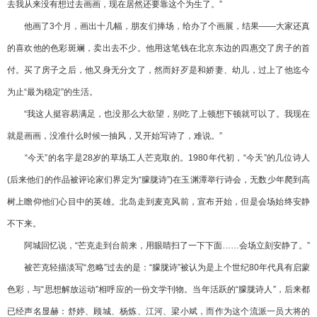
去我从来没有想过去画画，现在居然还要靠这个为生了。”
他画了3个月，画出十几幅，朋友们捧场，给办了个画展，结果——大家还真
的喜欢他的色彩斑斓，卖出去不少。他用这笔钱在北京东边的四惠交了房子的首
付。买了房子之后，他又身无分文了，然而好歹是和娇妻、幼儿，过上了他迄今
为止“最为稳定”的生活。
“我这人挺容易满足，也没那么大欲望，别吃了上顿想下顿就可以了。我现在
就是画画，没准什么时候一抽风，又开始写诗了，难说。”
“今天”的名字是28岁的草场工人芒克取的。1980年代初，“今天”的几位诗人
(后来他们的作品被评论家们界定为“朦胧诗”)在玉渊潭举行诗会，无数少年爬到高
树上瞻仰他们心目中的英雄。北岛走到麦克风前，宣布开始，但是会场始终安静
不下来。
阿城回忆说，“芒克走到台前来，用眼睛扫了一下下面……会场立刻安静了。”
被芒克轻描淡写“忽略”过去的是：“朦胧诗”被认为是上个世纪80年代具有启蒙
色彩，与“思想解放运动”相呼应的一份文学刊物。当年活跃的“朦胧诗人”，后来都
已经声名显赫：舒婷、顾城、杨炼、江河、梁小斌，而作为这个流派一员大将的