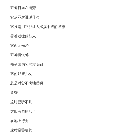
它每日坐在街旁
它从不对谁说什么
它只是用它那让人揣摸不透的眼神
看着过往的行人
它面无光泽
它神情忧郁
那是因为它常常听到
它的那些儿女
总是对它不满地唠叨
黄昏
这时已听不到
太阳有力的爪子
在地上行走
这时是昏暗的