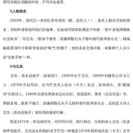
我写诗都在清醒的时候，不写诗会难受。
5人物朋友
2003年，他写过一本回忆录性质的《瞧，这些人！》，基本上都在写他的朋
友，克制和谨慎地写他们的逸事。比如他写陈凯歌嘴皮子利索，“差不多能用嘴奏
出交响乐”；写北岛，“眼珠子微突，就像两颗石头子随时都可能弹射出去”；顾城
戴着那顶牛仔裤裤管做成的“晦气”的帽子；他和多多交换诗集，就像两个人决斗
前“交换手枪”一样。
6与北岛
北岛，原名赵振开，祖籍浙江，1949年生于北京。1969年到建筑公司当工
人，1970年开始写诗。后与芒克等人创办《今天》杂志，影响很大。系“朦胧
诗”代表诗人。1980年后曾在两家杂志社任职。现居国外。著有《北岛诗选》等。
两眼直视，眼珠子微凸，就像两颗石头子儿随时都可能弹射出去，这就是大诗人
北岛（原名赵振开）留给我的最初印象。
那是1972年，听说他写诗，经刘羽介绍，我们相识。当初的诗人北岛（应该
称呼他振开。北岛这名和我的名字芒克一样都是1978年我和他共创《今天》文学