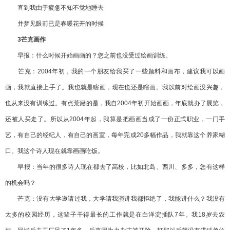
直到我由于疲惫不知不觉地睡去
并梦见眼前已是春暖花开的时候
3芒克画作
早报：什么时候开始画画的？您之前也没受过绘画训练。
芒克：2004年初，我的一个朋友给我买了一些颜料和画布，建议我可以画
画，我就直接上手了。我也就是瞎画，现在也还是瞎画。我以前对绘画没兴趣，
也从来没有训练过。有点荒诞的是，我自2004年初开始画画，年底就办了展览，
还被人买走了。所以从2004年起，我算是把画画当成了一份正式职业，一门手
艺，有自己的经纪人，有自己的画室，每年完成20多幅作品，我就靠这个养家糊
口。我这个诗人现在就靠画画吃饭。
早报：当年的很多诗人现在都去了高校，比如北岛、西川、多多，您有这样
的机会吗？
芒克：没有大学邀请过我，大学请我演讲我都拒绝了，我能讲什么？我没有
太多的校园经历，这辈子干得最长的工作就是在白洋淀插队7年。我18岁去农