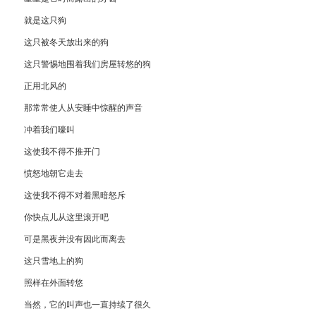
就是这只狗
这只被冬天放出来的狗
这只警惕地围着我们房屋转悠的狗
正用北风的
那常常使人从安睡中惊醒的声音
冲着我们嚎叫
这使我不得不推开门
愤怒地朝它走去
这使我不得不对着黑暗怒斥
你快点儿从这里滚开吧
可是黑夜并没有因此而离去
这只雪地上的狗
照样在外面转悠
当然，它的叫声也一直持续了很久