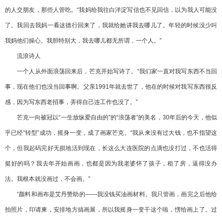
的人交朋友，那些人管吃。“我妈给我往白洋淀写信也不见回信，以为我人可能没
了。我回去我妈一看这德行回来了，我就给她讲我去哪儿了。年轻的时候没少叫
我妈他们操心。我胆特别大，我去哪儿都无所谓，一个人。”
流浪诗人
一个人从外面浪荡回来后，芒克开始写诗了。“我们家一直对我写东西不当回
事，现在他们也没当回事啊。父亲1991年就去世了，他在的时候对我写东西很反
感，因为写东西老招事，弄得自己连工作也没了。”
芒克一向被冠以“一生放纵爱自由的”的“浪荡者”的美名，30年后的今天，他似
乎已经“转型”成功，摇身一变，成了画家芒克。“我从来没有过大钱，也不指望这
个，但我起码完好无损地活到现在，长这么大连医院的点滴也没打过，不也活得
挺好的吗？我去年开始画画，也都是因为我老婆怀了孩子，租了房，逼得没办
法。我根本就没画过，不会画。”
“颜料和画布是艾丹赞助的——我没钱买油画材料。我只管画，画完之后他给
拍照片，印请柬，安排地方搞画展，所以我摇身一变干这个啦，愣给画上了。过