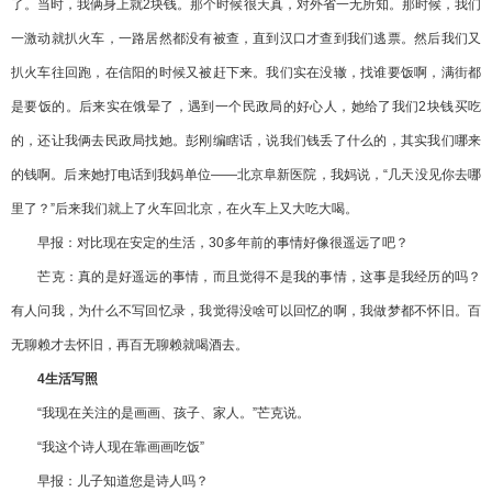
了。当时，我俩身上就2块钱。那个时候很天真，对外省一无所知。那时候，我们
一激动就扒火车，一路居然都没有被查，直到汉口才查到我们逃票。然后我们又
扒火车往回跑，在信阳的时候又被赶下来。我们实在没辙，找谁要饭啊，满街都
是要饭的。后来实在饿晕了，遇到一个民政局的好心人，她给了我们2块钱买吃
的，还让我俩去民政局找她。彭刚编瞎话，说我们钱丢了什么的，其实我们哪来
的钱啊。后来她打电话到我妈单位——北京阜新医院，我妈说，“几天没见你去哪
里了？”后来我们就上了火车回北京，在火车上又大吃大喝。
早报：对比现在安定的生活，30多年前的事情好像很遥远了吧？
芒克：真的是好遥远的事情，而且觉得不是我的事情，这事是我经历的吗？
有人问我，为什么不写回忆录，我觉得没啥可以回忆的啊，我做梦都不怀旧。百
无聊赖才去怀旧，再百无聊赖就喝酒去。
4生活写照
“我现在关注的是画画、孩子、家人。”芒克说。
“我这个诗人现在靠画画吃饭”
早报：儿子知道您是诗人吗？