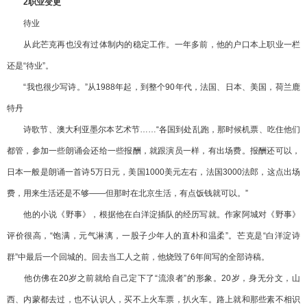
2职业变更
待业
从此芒克再也没有过体制内的稳定工作。一年多前，他的户口本上职业一栏
还是“待业”。
“我也很少写诗。”从1988年起，到整个90年代，法国、日本、美国，荷兰鹿
特丹
诗歌节、澳大利亚墨尔本艺术节……“各国到处乱跑，那时候机票、吃住他们
都管，参加一些朗诵会还给一些报酬，就跟演员一样，有出场费。报酬还可以，
日本一般是朗诵一首诗5万日元，美国1000美元左右，法国3000法郎，这点出场
费，用来生活还是不够——但那时在北京生活，有点饭钱就可以。”
他的小说《野事》，根据他在白洋淀插队的经历写就。作家阿城对《野事》
评价很高，“饱满，元气淋漓，一股子少年人的直朴和温柔”。芒克是“白洋淀诗
群”中最后一个回城的。回去当工人之前，他烧毁了6年间写的全部诗稿。
他仿佛在20岁之前就给自己定下了“流浪者”的形象。20岁，身无分文，山
西、内蒙都去过，也不认识人，买不上火车票，扒火车。路上就和那些素不相识