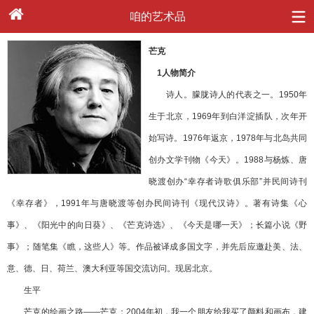
咱的艺术品
芒克
1人物简介
诗人。朦胧诗人的代表之一。1950年
生于北京，1969年到白洋淀插队，次年开
始写诗。1976年返京，1978年与北岛共同
创办文学刊物《今天》。1988与杨炼、唐
晓渡创办“幸存者诗歌俱乐部”并民间诗刊
《幸存者》，1991年与唐晓渡等创办民间诗刊《现代汉诗》。著有诗集《心
事》、《阳光中的向日葵》、《芒克诗选》、《今天是哪一天》；长篇小说《野
事》；随笔集《瞧，这些人》等。作品被译成多国文字，并先后应邀赴美、法、
意、德、日、荷兰、澳大利亚等国交流访问。现居北京。
生平
芒克的绘画之路——芒克：2004年初，我一个朋友给我买了颜料和画布，建