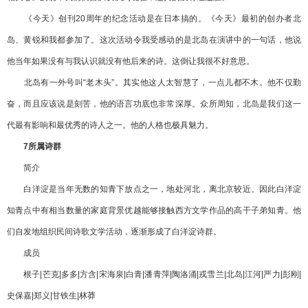
《今天》创刊20周年的纪念活动是在日本搞的。《今天》最初的创办者北
岛、黄锐和我都参加了。这次活动令我受感动的是北岛在演讲中的一句话，他说
他当年如果没有与我认识就没有他后来的诗。这倒让我很不好意思。
北岛有一外号叫“老木头”。其实他这人太智慧了，一点儿都不木。他不仅勤
奋，而且应该说是刻苦，他的语言功底也非常深厚。众所周知，北岛是我们这一
代最有影响和最优秀的诗人之一。他的人格也极具魅力。
7所属诗群
简介
白洋淀是当年无数的知青下放点之一，地处河北，离北京较近。因此白洋淀
知青点中有相当数量的家庭背景优越能够接触西方文学作品的高干子弟知青。他
们自发地组织民间诗歌文学活动，逐渐形成了白洋淀诗群。
成员
根子|芒克|多多|方含|宋海泉|白青|潘青萍|陶洛涌|戎雪兰|北岛|江河|严力|彭刚|
史保嘉|郑义|甘铁生|林莽