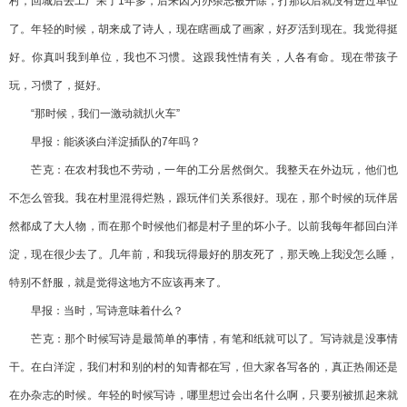
村，回城后去工厂呆了1年多，后来因为办杂志被开除，打那以后就没有进过单位
了。年轻的时候，胡来成了诗人，现在瞎画成了画家，好歹活到现在。我觉得挺
好。你真叫我到单位，我也不习惯。这跟我性情有关，人各有命。现在带孩子
玩，习惯了，挺好。
“那时候，我们一激动就扒火车”
早报：能谈谈白洋淀插队的7年吗？
芒克：在农村我也不劳动，一年的工分居然倒欠。我整天在外边玩，他们也
不怎么管我。我在村里混得烂熟，跟玩伴们关系很好。现在，那个时候的玩伴居
然都成了大人物，而在那个时候他们都是村子里的坏小子。以前我每年都回白洋
淀，现在很少去了。几年前，和我玩得最好的朋友死了，那天晚上我没怎么睡，
特别不舒服，就是觉得这地方不应该再来了。
早报：当时，写诗意味着什么？
芒克：那个时候写诗是最简单的事情，有笔和纸就可以了。写诗就是没事情
干。在白洋淀，我们村和别的村的知青都在写，但大家各写各的，真正热闹还是
在办杂志的时候。年轻的时候写诗，哪里想过会出名什么啊，只要别被抓起来就