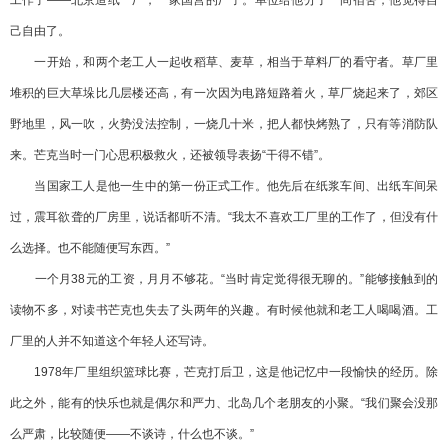
工作了——北京造纸一厂，一家国营的厂子。单位给他分了一间宿舍，他觉得自
己自由了。
一开始，和两个老工人一起收稻草、麦草，相当于草料厂的看守者。草厂里
堆积的巨大草垛比几层楼还高，有一次因为电路短路着火，草厂烧起来了，郊区
野地里，风一吹，火势没法控制，一烧几十米，把人都快烤熟了，只有等消防队
来。芒克当时一门心思积极救火，还被领导表扬“干得不错”。
当国家工人是他一生中的第一份正式工作。他先后在纸浆车间、出纸车间呆
过，震耳欲聋的厂房里，说话都听不清。“我太不喜欢工厂里的工作了，但没有什
么选择。也不能随便写东西。”
一个月38元的工资，月月不够花。“当时肯定觉得很无聊的。”能够接触到的
读物不多，对读书芒克也失去了头两年的兴趣。有时候他就和老工人喝喝酒。工
厂里的人并不知道这个年轻人还写诗。
1978年厂里组织篮球比赛，芒克打后卫，这是他记忆中一段愉快的经历。除
此之外，能有的快乐也就是偶尔和严力、北岛几个老朋友的小聚。“我们聚会没那
么严肃，比较随便——不谈诗，什么也不谈。”