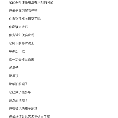
它的头即使是在没有太阳的时候
也依然在闪耀着光芒
你看到那棵向日葵了吗
你应该走近它
你走近它便会发现
它脚下的那片泥土
每抓起一把
都一定会攥出血来
老房子
那屋顶
那破旧的帽子
它已戴了很多年
虽然那顶帽子
也曾被风的刷子刷过
但最终还是从污垢里钻出了草