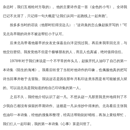
杂志时，我们互相给对方取的）。他的主要诗作是一首《金色的小号》。全诗我
已记不太清了，只记得一句大概是“让我们从同一起跑线上一起奔跑”。
按多多当时的话说（他那时狂得没边儿）：“这诗臭的怎么像赵振开写的！”可
见北岛早期的诗并不被这帮狂小子认可。
后来北岛带着他最早的女友史保嘉去白洋淀找过我。再后来我常回北京，与
他交往密切。我发觉他不但是个极够朋友的人，而且人也真诚，绝对值得信任。
1978年对于我们来说是一个不平常的年头儿，赵振开托人油印了自己的第一
本诗集《陌生的海滩》。我看后转变了当初对他诗作的印象，也佩服他真的把写
诗当回事并敢于去冒险。我说这话是因在那年月私印这类东西是有可能被抓入狱
的。可以说北岛是我知道的给自己印诗集的第一人。
之后不久，我经他介绍认识了赵一凡。不想从赵一凡那里我意外地得到了不
少我自己都没有保留的早期诗作。这都是一凡从传抄中得来的。北岛看后主张我
也油印一本诗集，经他的搜集和整理，经高洁帮助刻好蜡纸，再加上黄锐帮忙，
我们仨人一起印刷，我的第一本诗集《心事》算是问世了。