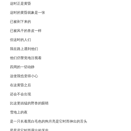
这时正是黄昏
这时的黄昏就象是一张
已被剥下来的
已被风干的兽皮一样
但这时的人们
我在路上遇到他们
他们仍警觉地注视着
四周的一切动静
这使我也变得小心
在这黄昏之后
还会不会出现
比这更凶猛的野兽的眼睛
雪地上的夜
是一只长着黑白毛色的狗月亮是它时而伸出的舌头
星星是它时而露出的牙齿