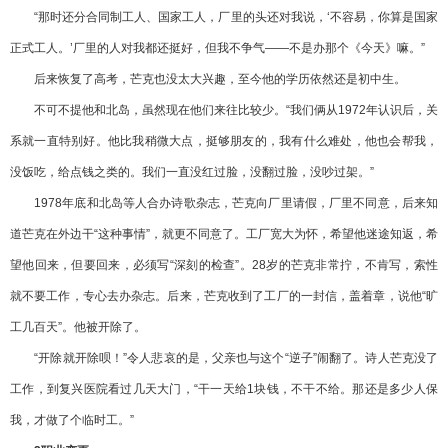
“那时还分合同制工人、国家工人，厂里的头还对我说，‘不容易，你算是国家
正式工人。’厂里的人对我都还挺好，但我不争气——不是办那个《今天》嘛。”
后来恢复了高考，芒克也没太大兴趣，至今他的学历依然还是初中生。
不可不提他和北岛，虽然现在他们来往比较少。“我们俩从1972年认识后，关
系就一直特别好。他比我稍微大点，挺够朋友的，我有什么难处，他也会帮我，
没饭吃，给点钱之类的。我们一直没红过脸，没翻过脸，没吵过架。”
1978年底和北岛等人合办诗歌杂志，芒克向厂里请假，厂里不同意，后来知
道芒克在外边干“这种事情”，就更不同意了。工厂宽大为怀，希望他迷途知返，希
望他回来，但要回来，必须写“深刻的检查”。28岁的芒克非常拧，不肯写，索性
就不要工作，专心去办杂志。后来，芒克收到了工厂的一封信，盖着章，说他“旷
工几百天”。他被开除了。
“开除就开除呗！”令人悲哀的是，父亲也与这个“逆子”闹翻了。诗人芒克没了
工作，到复兴医院看过几天大门，“干一天给1块钱，不干不给。那还是多少人保
我，才做了个临时工。”