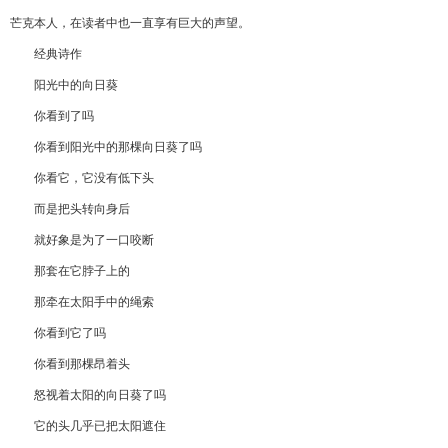
芒克本人，在读者中也一直享有巨大的声望。
经典诗作
阳光中的向日葵
你看到了吗
你看到阳光中的那棵向日葵了吗
你看它，它没有低下头
而是把头转向身后
就好象是为了一口咬断
那套在它脖子上的
那牵在太阳手中的绳索
你看到它了吗
你看到那棵昂着头
怒视着太阳的向日葵了吗
它的头几乎已把太阳遮住