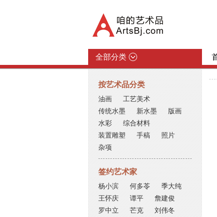
全部分类
按艺术品分类
油画
工艺美术
传统水墨
新水墨
版画
水彩
综合材料
装置雕塑
手稿
照片
杂项
签约艺术家
杨小滨
何多苓
季大纯
王怀庆
谭平
詹建俊
罗中立
芒克
刘伟冬