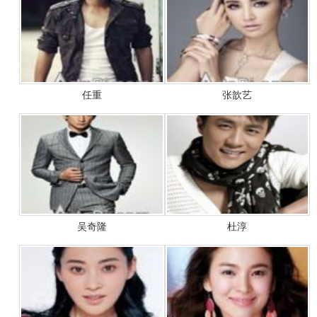
任重
张歆艺
吴奇隆
杜淳