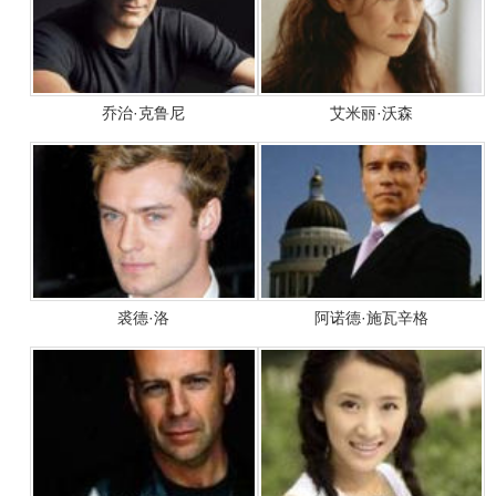
乔治·克鲁尼
艾米丽·沃森
裘德·洛
阿诺德·施瓦辛格