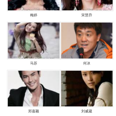
梅婷
宋慧乔
马苏
何冰
郑嘉颖
刘威葳