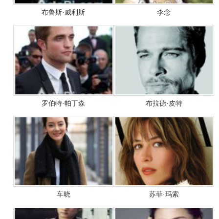
布鲁斯·威利斯
李念
罗伯特·帕丁森
布拉德·皮特
车晓
苏菲·玛索