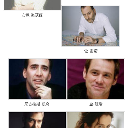
安妮·海瑟薇
让·雷诺
尼古拉斯·凯奇
金·凯瑞