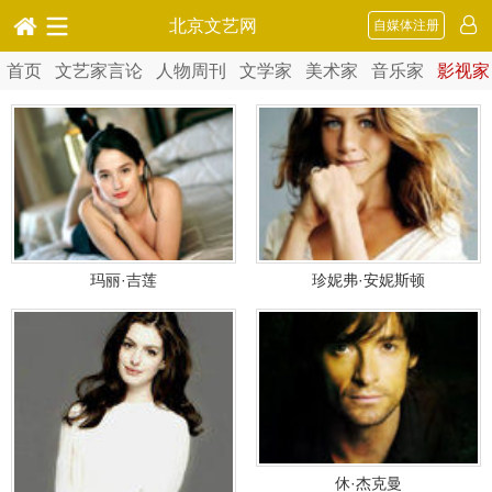
北京文艺网
自媒体注册
首页
文艺家言论
人物周刊
文学家
美术家
音乐家
影视家
玛丽·吉莲
珍妮弗·安妮斯顿
休·杰克曼