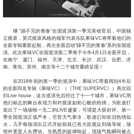
继 “躁不完的青春”全国巡演第一季完美收官后，中国独
立摇滚，英式摇滚风格的领军代表乐队果味VC将带着他们的
全新专辑重新起航，再次全面启动“躁不完的青春”系列全国巡
演。此次果味VC全国巡演第二季将于今年4月1日全新开启，
在南宁、厦门、福州、天津、北京、长沙、武汉、合肥、济
南、青岛、苏州、南京等十二个城市重磅呈现！
在2018年初的第一季的巡演中，果味VC带着阔别4年后
的全新同名专辑《果味VC》（《THE SUPERVC》）再次回
归Live house，这次巡演先后经过了十一个城市，果味VC用
他们标志的舞台表现力和对摇滚如初心般的热情，为歌迷打
造出了一场场独一无二的LIVE盛宴，可谓是大获好评。第一
季全国巡演正值严冬，尽管天气寒冷，歌迷们却依旧热情似
火，几乎每场演出正式开始前就已有大批观众到场等候，场
馆外更是人头攒动。当熟悉的旋律响起，现场气氛瞬间被点