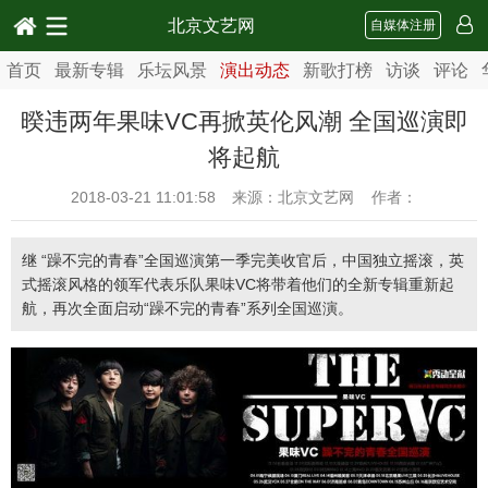
北京文艺网
自媒体注册
首页
最新专辑
乐坛风景
演出动态
新歌打榜
访谈
评论
暌违两年果味VC再掀英伦风潮 全国巡演即
将起航
2018-03-21 11:01:58
来源：北京文艺网 作者：
继 “躁不完的青春”全国巡演第一季完美收官后，中国独立摇滚，英
式摇滚风格的领军代表乐队果味VC将带着他们的全新专辑重新起
航，再次全面启动“躁不完的青春”系列全国巡演。