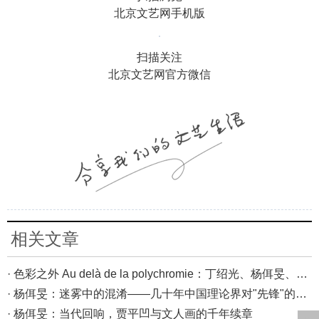
北京文艺网手机版
扫描关注
北京文艺网官方微信
相关文章
· 色彩之外 Au delà de la polychromie：丁绍光、杨佴旻、Alain Cardenas·Castro巴黎展
· 杨佴旻：迷雾中的混淆——几十年中国理论界对"先锋"的误读，对创作的误导
· 杨佴旻：当代回响，贾平凹与文人画的千年续章