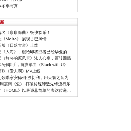
吟吟冬季写真
新
界著名《康康舞曲》畅快欢乐！
伦《Mojito》 展现古巴风情
博新版《日落大道》上线
· 毛不易《入海》，献给即将或者已经毕业的人们
次郎《故乡的原风景》沁人心扉，百转回肠
· 比伯和A妹联手，抗疫单曲《Stuck with U》发布！
杰新歌《爱人啊》MV上线
· 意大利歌唱家安德列·波切利，用天籁之音为地球疗伤！
1SE周震南《爱》 打破传统缔造先锋流行乐
· 蔡徐坤《HOME》以最诚恳简单的表达传递大爱，抚慰伤痛