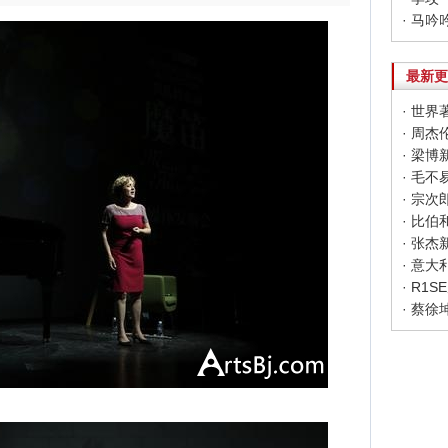
· 马
最新更
· 世
· 周杰
· 梁
· 宗
· 张
· R