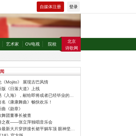
自媒体注册
登录
北京
艺术家
OV电视
院校
诗歌网
闻
伦《Mojito》 展现古巴风情
博新版《日落大道》上线
· 毛不易《入海》，献给即将或者已经毕业的人们
界著名《康康舞曲》畅快欢乐！
晗新曲《勋章》
方歌舞团董事长被查
伯特之夜——张立萍独唱音乐会
· 李宇春最新大片穿拼接长裙平躺车顶 眼神坚毅帅气冷艳
《18》官方版