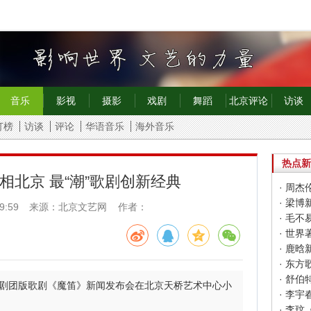
音乐
影视
摄影
戏剧
舞蹈
北京评论
访谈
打榜
访谈
评论
华语音乐
海外音乐
热点新
相北京 最“潮”歌剧创新经典
· 周杰
· 梁
9:59
来源：北京文艺网 作者：
· 世
· 鹿
· 东
· 舒
27剧团版歌剧《魔笛》新闻发布会在北京天桥艺术中心小
· 李玟