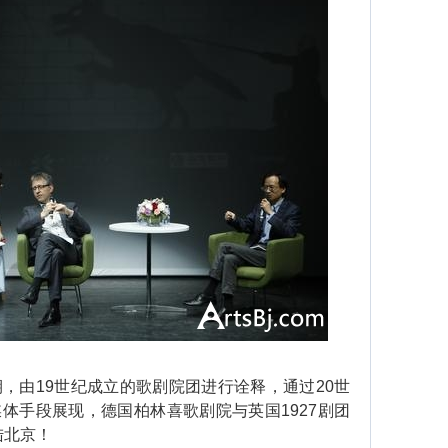
，由19世纪成立的歌剧院团进行诠释，通过20世
体手段展现，德国柏林喜歌剧院与英国1927剧团
陆北京！