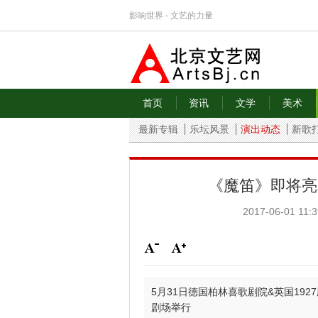
影响世界 - 文艺的力量
首页
资讯
文学
美术
最新专辑
乐坛风景
演出动态
新歌
《魔笛》即将亮
2017-06-01 11:3
5月31日德国柏林喜歌剧院&英国19
剧场举行