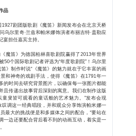
作品
1927剧团版歌剧《魔笛》新闻发布会在北京天桥
问乌尔里奇·兰兹和帕米娜饰演者布丽吉特·盖勒应
纪宴担任嘉宾主持。
魔笛》为德国柏林喜歌剧院赢得了2013年世界
50个国际歌剧记者评选为“年度歌剧院”！乌尔里
魔笛》制作时说“《魔笛》的魅力就在于它丰富的画
景和神奇的戏剧手法，使得《魔笛》在1791年一
多的时间去研究背景图片，以确保每一张图片都能
并且传递出故事背后深刻的寓意。我们在制作这版
以童叟皆可观看的童话般的艺术魅力。”发布会现
咏叹调这一经典唱段，并和观众分享饰演帕米娜一
员最大的挑战便是和多媒体之间的配合，“要站在
调一边还要配合背后看不到的动画互动，着实是一
”。