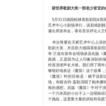
获世界歌剧大奖一部老少皆宜的
5月31日德国柏林喜歌剧院&英国
艺术中心小剧场举行，该剧戏剧顾
邀出席发布会，著名音乐评论人王
本次将要在天桥艺术中心上演的《
歌剧大奖，并且助力德国喜歌剧院被
奇·兰兹在发布会现场谈及此版《
面感，正是因为让人印象深刻的场
经首演便声名大噪。我们用了两年
够很好地表达《魔笛》这个故事，
《魔笛》时的目标是：赋予该剧
场，布丽吉特·盖勒演唱了帕米娜
角的感想。此版《魔笛》中对于演
一个六米高的小台子上一边唱咏叹
个挑战，这需要大量的训练和实践