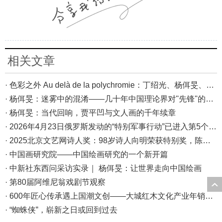
相关文章
· 色彩之外 Au delà de la polychromie：丁绍光、杨佴旻、Alain Cardenas·Castro巴黎展
· 杨佴旻：迷雾中的混淆——几十年中国理论界对"先锋"的误读，对创作的误导
· 杨佴旻：当代回响，贾平凹与文人画的千年续章
· 2026年4月23日俄罗斯发动的“特别军事行动”已进入第5个年头，俄乌局势最新综述
· 2025北京文艺网诗人奖：98岁诗人向明荣获特别奖，陈东东荣获诗人奖，茱萸荣获年度诗人奖！
· 中国画研究院——中国绘画研究的一个新开篇
· 中新社东西问采访实录｜ 杨佴旻：让世界走向中国绘画
· 第80届阿维尼翁戏剧节观察
· 600年匠心传承遇上国潮文创——大城红木文化产业年销80亿的“火”与“活”
· “蜘蛛侠”，崭新之日或回到过去