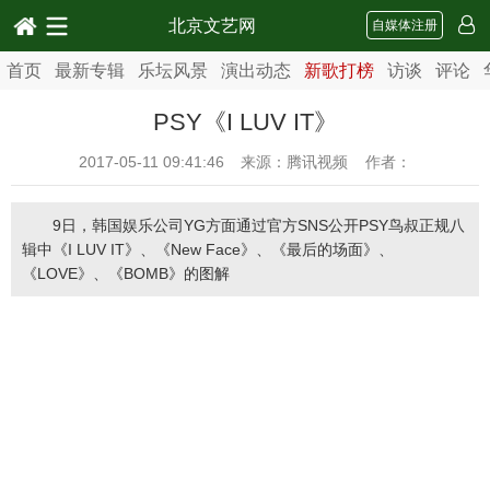
北京文艺网
自媒体注册
首页
最新专辑
乐坛风景
演出动态
新歌打榜
访谈
评论
PSY《I LUV IT》
2017-05-11 09:41:46
来源：腾讯视频 作者：
9日，韩国娱乐公司YG方面通过官方SNS公开PSY鸟叔正规八
辑中《I LUV IT》、《New Face》、《最后的场面》、
《LOVE》、《BOMB》的图解