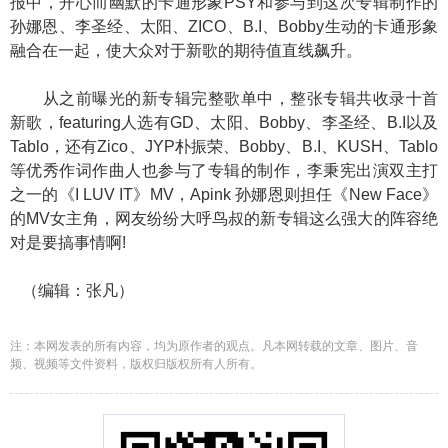
报中，开心而幽默的卡通形象PSY和参与到这次专辑制作的
孙娜恩、李圣经、太阳、ZICO、B.I、Bobby生动的卡通形象
融合在一起，使大众对于新歌的期待值直线飙升。
从之前曝光的新专辑完整歌单中，整张专辑共收录十首
新歌，featuring人选有GD、太阳、Bobby、李圣经、B.I以及
Tablo，还有Zico、JYP朴振荣、Bobby、B.I、KUSH、Tablo
等优秀作词作曲人也参与了专辑的制作，李秉宪出演双主打
之一的《I LUV IT》MV，Apink 孙娜恩则担任《New Face》
的MV女主角，网友纷纷大呼鸟叔的新专辑这么强大的阵容绝
对是要搞事情啊!
（编辑：张凡）
注：本网发表的所有内容，均为原作者的观点。凡本网转载的文章、图片、音
频、视频等文件资料，版权归版权所有人所有。