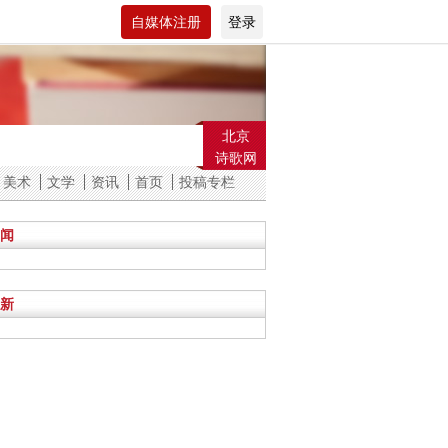
自媒体注册
登录
北京
艺术家
OV电视
院校
诗歌网
美术
文学
资讯
首页
投稿专栏
闻
新