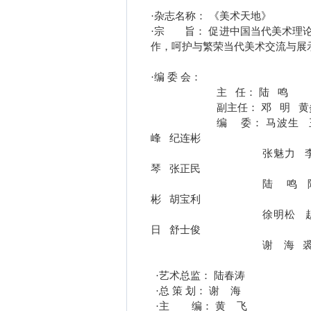
·
杂志名称：
《美术天地》
·
宗
旨：
促进中国当代美术理
作，呵护与繁荣当代美术交流与展
·
编
委
会：
主
任：
陆
鸣
副主任：
邓
明
黄
编
委：
马波生
峰
纪连彬
张魅力
琴
张正民
陆
鸣
彬
胡宝利
徐明松
日
舒士俊
谢
海
·
艺术总监：
陆春涛
·
总
策
划：
谢
海
·
主
编：
黄
飞