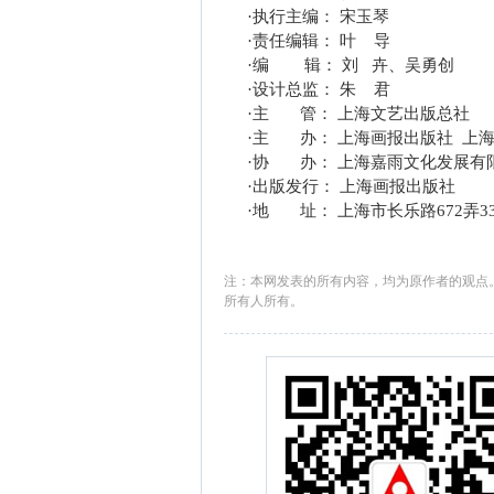
·
执行主编：
宋玉琴
·
责任编辑：
叶
导
·
编
辑：
刘
卉、吴勇创
·
设计总监：
朱
君
·
主
管：
上海文艺出版总社
·
主
办：
上海画报出版社
上
·
协
办：
上海嘉雨文化发展有
·
出版发行：
上海画报出版社
·
地
址： 上海市长乐路
672
弄
3
注：本网发表的所有内容，均为原作者的观点
所有人所有。