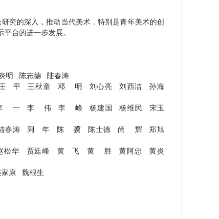
论研究的深入，推动当代美术，特别是青年美术的创
示平台的进一步发展。
炎明
陈志德
陆春涛
王
平
王秋童
邓
明
刘心亮
刘西洁
孙海
李
一
李
伟
李
峰
杨建国
杨维民
宋玉
陆春涛
阿
年
陈
骥
陈士德
尚
辉
郑旭
赵松华
贾廷峰
黄
飞
黄
胜
黄阿忠
黄炎
裘家康
魏根生