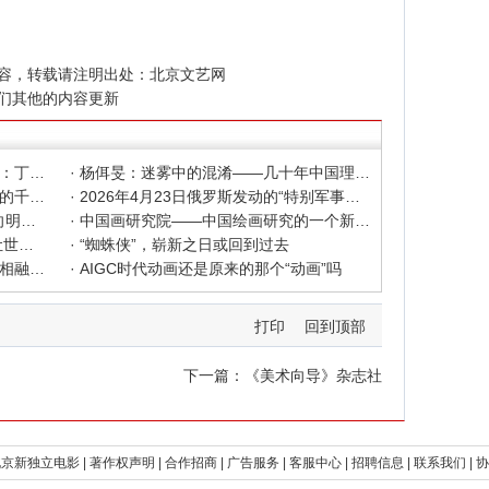
容，转载请注明出处：
北京文艺网
们其他的内容更新
· 色彩之外 Au delà de la polychromie：丁绍光、杨佴旻、Alain Cardenas·Castro巴黎展
· 杨佴旻：迷雾中的混淆——几十年中国理论界对"先锋"的误读，对创作的误导
· 杨佴旻：当代回响，贾平凹与文人画的千年续章
· 2026年4月23日俄罗斯发动的“特别军事行动”已进入第5个年头，俄乌局势最新综述
· 2025北京文艺网诗人奖：98岁诗人向明荣获特别奖，陈东东荣获诗人奖，茱萸荣获年度诗人奖！
· 中国画研究院——中国绘画研究的一个新开篇
· 中新社东西问采访实录｜ 杨佴旻：让世界走向中国绘画
· “蜘蛛侠”，崭新之日或回到过去
· 国家话剧院新版《青蛇》：写意写实相融 跳出跳进自由
· AIGC时代动画还是原来的那个“动画”吗
打印
回到顶部
下一篇：
《美术向导》杂志社
京新独立电影 |
著作权声明 |
合作招商 |
广告服务 |
客服中心 |
招聘信息 |
联系我们 |
协