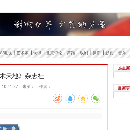
音乐
影视
摄影
戏剧
舞蹈
北京评论
访谈
OV电视
艺术家
访谈
北京评论
舞蹈
戏剧
摄影
影视
音乐
热点新
术天地》杂志社
 10:41:37
来源： 作者：
最新更