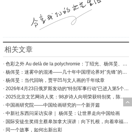
相关文章
· 色彩之外 Au delà de la polychromie：丁绍光、杨佴旻、Alain Cardenas·Castro巴黎展
· 杨佴旻：迷雾中的混淆——几十年中国理论界对"先锋"的误读，对创作的误导
· 杨佴旻：当代回响，贾平凹与文人画的千年续章
· 2026年4月23日俄罗斯发动的“特别军事行动”已进入第5个年头，俄乌局势最新综述
· 2025北京文艺网诗人奖：98岁诗人向明荣获特别奖，陈东东荣获诗人奖，茱萸荣获年度诗人奖！
· 中国画研究院——中国绘画研究的一个新开篇
· 中新社东西问采访实录｜ 杨佴旻：让世界走向中国绘画
· 国际安徒生奖得主蔡皋加拿大演讲：向下扎根，向着幸福奔跑
· 同一个故事，如何出新出彩