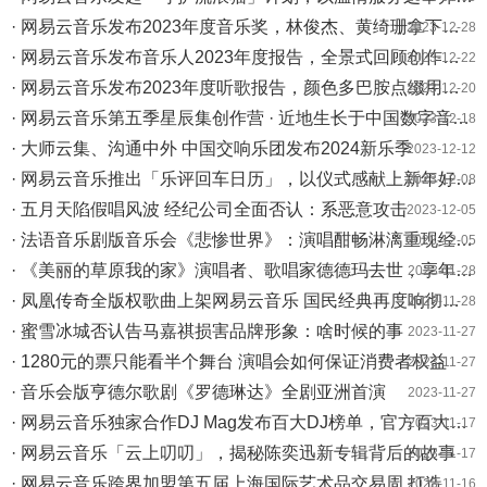
· 网易云音乐发布2023年度音乐奖，林俊杰、黄绮珊拿下年度男女艺人大奖
2023-12-28
· 网易云音乐发布音乐人2023年度报告，全景式回顾创作、播放及互动信息
2023-12-22
· 网易云音乐发布2023年度听歌报告，颜色多巴胺点缀用户音乐故事
2023-12-20
· 网易云音乐第五季星辰集创作营 · 近地生长于中国数字音乐基地开营
2023-12-18
· 大师云集、沟通中外 中国交响乐团发布2024新乐季
2023-12-12
· 网易云音乐推出「乐评回车日历」，以仪式感献上新年好运祝福
2023-12-08
· 五月天陷假唱风波 经纪公司全面否认：系恶意攻击
2023-12-05
· 法语音乐剧版音乐会《悲惨世界》：演唱酣畅淋漓重现经典魅力
2023-12-05
· 《美丽的草原我的家》演唱者、歌唱家德德玛去世，享年76岁
2023-11-28
· 凤凰传奇全版权歌曲上架网易云音乐 国民经典再度响彻云村
2023-11-28
· 蜜雪冰城否认告马嘉祺损害品牌形象：啥时候的事
2023-11-27
· 1280元的票只能看半个舞台 演唱会如何保证消费者权益
2023-11-27
· 音乐会版亨德尔歌剧《罗德琳达》全剧亚洲首演
2023-11-27
· 网易云音乐独家合作DJ Mag发布百大DJ榜单，官方百大DJ歌单播放量突破1亿
2023-11-17
· 网易云音乐「云上叨叨」，揭秘陈奕迅新专辑背后的故事
2023-11-17
· 网易云音乐跨界加盟第五届上海国际艺术品交易周 打造潮流电音体验
2023-11-16