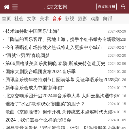
北京文艺网
自媒体注册
首页
社会
文学
美术
音乐
影视
摄影
戏剧
舞蹈
· 技术加持助中国音乐“出海”
2024-02-29
· 「陶喆的音乐客厅」落地上海，携手小红书举办专场歌迷音乐会
2024-02-28
· 今年演唱会市场持续火热或将走入更多中小城市
2024-02-27
· “再就业男团”春晚圆梦
2024-02-20
· 第66届格莱美音乐奖揭晓 泰勒·斯威夫特创造历史
2024-02-06
· 国家大剧院合唱团发布2024音乐季
2024-01-30
· 腾讯音乐榜年榜特别节目圆满落幕 见证华语乐坛2023荣誉归属
2024-01-26
· 新年音乐会成为中国“新年俗”
2024-01-17
· 北京交响乐团开启2024年音乐季大幕 大师云集沟通中外
2024-01-16
· 谁给了“水团”欺诈观众“割韭菜”的胆子？
2024-01-15
· 歌曲《京剧脸谱》创作开机 为传统艺术点燃时代火焰
2024-01-15
· 2024，我们需要什么样的演唱会
2024-01-05
· 网易云音乐发起「守护流浪猫」计划，以温情服务之举开启新年
2024-01-05