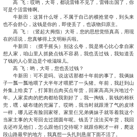
高 飞：哎哟，大哥，都说雷锋不见了，雷锋出国了，你
可是个活雷锋啊。
牛新田：这算什么呀，不属于自己的横抢竖夺，到头来
也不会舒心，这钱是你的，即使丢了，也该物归原主。
高 飞：（竖起大拇指）大哥，您的思想觉悟真高，用现
在的话说，您真够得上文明标兵啦。
牛新田：（摆手摇头）别这么夸，我是将心比心拿自家
想人家，咱山里人抓挠点钱不容易，我也丢过钱，我知道丢
了钱的人心里边是个啥滋味儿。
高 飞：哟，大哥，您也丢过钱？
牛新田：可不是吗。说这话那都十年前的事了。我俩妹
子一瓢一瓢地喂了大半年才喂肥了一头猪。年前，我赶到山
外集上给卖了，打算割点肉买点年货，回家高高兴兴地过个
年。人家卖肉的把肉都给我割好了，我一掏钱，装钱的棉袄
兜，嘿，破布缝的兜漏了。哎哟，我当时就跟泄了气的皮球
一样，哪儿还有脸回家呀。家里仨兄弟俩妹子就等着我这个
当家主事的大哥回去过团圆年呢。钱丢了没法买年货，我回
去还咋见他们，怎么跟他们交待呢？就跟你刚才一样，爬这
段山路最窄的地方，我真想一头扎到悬崖下面不活了。