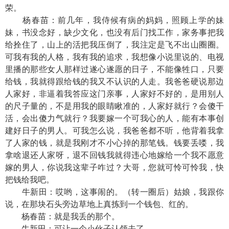
荣。
杨春苗：前几年，我侍候有病的妈妈，照顾上学的妹
妹，书没念好，缺少文化，也没有后门找工作，家务事把我
给拴住了，山上的活把我压倒了，我注定是飞不出山圈圈。
可我有我的人格，我有我的追求，我想像小说里说的、电视
里播的那些女人那样过遂心遂愿的日子，不能像牲口，只要
给钱，我就得跟给钱的我又不认识的人走。我爸爸硬说那边
人家好，非逼着我答应这门亲事，人家好不好的，是用别人
的尺子量的，不是用我的眼睛瞅准的，人家好就行？会傻干
活，会出傻力气就行？我要嫁一个可我心的人，能有本事创
建好日子的男人。可我怎么说，我爸爸都不听，他背着我拿
了人家的钱，就是我刚才不小心掉的那笔钱。钱要丢喽，我
拿啥退还人家呀，退不回钱我就得违心地嫁给一个我不愿意
嫁的男人，你说我这辈子咋过？大哥，您就可怜可怜我，快
把钱给我吧。
牛新田：哎哟，这事闹的。（转一圈后）姑娘，我跟你
说，在那块石头旁边草地上真拣到一个钱包、红的。
杨春苗：就是我丢的那个。
牛新田：可让一个小伙子认领去了。