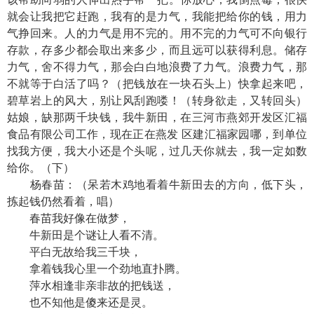
就会让我把它赶跑，我有的是力气，我能把给你的钱，用力
气挣回来。人的力气是用不完的。用不完的力气可不向银行
存款，存多少都会取出来多少，而且远可以获得利息。储存
力气，舍不得力气，那会白白地浪费了力气。浪费力气，那
不就等于白活了吗？（把钱放在一块石头上）快拿起来吧，
碧草岩上的风大，别让风刮跑喽！（转身欲走，又转回头）
姑娘，缺那两千块钱，我牛新田，在三河市燕郊开发区汇福
食品有限公司工作，现在正在燕发 区建汇福家园哪，到单位
找我方便，我大小还是个头呢，过几天你就去，我一定如数
给你。（下）
杨春苗：（呆若木鸡地看着牛新田去的方向，低下头，
拣起钱仍然看着，唱）
春苗我好像在做梦，
牛新田是个谜让人看不清。
平白无故给我三千块，
拿着钱我心里一个劲地直扑腾。
萍水相逢非亲非故的把钱送，
也不知他是傻来还是灵。