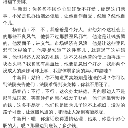
得翻了天哪。
牛新田：你爸爸不顾你心里好受不好受，硬定这门亲
事，不光是包办婚姻还强迫，让他自作自受，怨谁？怨他自
个儿。
杨春苗：不，不，我爸爸是个好人。都怨如今这社会上
的那些不良风气，他躲不过那股歪风邪气，他这是让钱折腾
的。他爱面子，讲义气。市场经济有风浪，他是让这些歪风
邪气吹糊涂了。他要是知道了这件事儿，就算退了这桩婚
事，他也得还人家的彩礼钱。这不又往他背的债上面再压一
块石头吗？我爸爸有高血压，他要是急出个好歹，我那两个
没成人的妹妹可咋上学，我那体弱多病的妈可咋熬哇？
牛新田：姑娘，你不知道买卖婚姻是违法的吗？你可以
到法院去告他们，法院准得判决免掉，你就不用还了。
杨春苗：不行，不行，这么办太缺德。男的那边人不是
那号坑国家、害百姓挣的黑心钱发了财的，他们是靠劳动挣
的钱，这多不易呀，他们也是因为儿子说不上媳妇，没别的
路子可走，让这股风逼的，哪能让人家倒霉遭殃呢。
牛新田：嗯！你这话说得通情达理，姑娘，你是个好心
肠的人。哎？那里边到底装了多少钱。