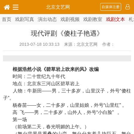
北京文艺网
自媒体注册
首页
戏剧写真
演出动态
戏剧视频
戏剧教室
戏剧文本
札
现代评剧《傻柱子艳遇》
2013-07-18 10:33:13
来源：北京文艺网 作者：
根据浩然小说《碧草岩上吹来的风》改编
时间：二十世纪九十年代
地点：北京东三河山区碧草岩上
人物：牛新田——男，三十多岁，山里汉子，外号“傻柱
子”。
杨春苗——女，二十多岁，山里姑娘，外号“山里红” 。
高 飞——男，二十多岁，山外人，外号“小白脸” 。
第一场
（前场第二天，春光明媚的上午。）
（舞台背景是重叠的山峦，舞台分布着几块巨石，舞台