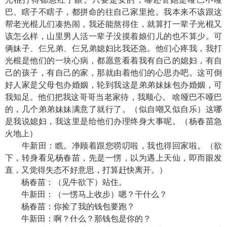
巴、瞎子不瞎子，都拼命的往自己家里抢。我本来不该跟这
帮老光棍儿们凑热闹，我还能熬得住，就算打一辈子光棍又
该怎么样，山里男人活一辈子没摸着娘们儿的也不算少。可
俩妹子、仨兄弟、仨兄弟媳妇比我还急。他们心疼我，我打
光棍是他们的一块心病，都愿意看着我有自己的媳妇，有自
己的孩子，有自己的家，那就由着他们的心思办吧。这可倒
好人家是父母包办婚姻，轮到我这是弟弟妹妹包办婚姻，可
我知足。他们把我这哥哥当老家待，我顺心。 啥哑巴不哑巴
的，几个弟弟妹妹满意了就行了。（似自嘲又似自乐）这哪
是我说媳妇，我这里是给他们办理终身大事呢。（杨春苗急
火地上）
牛新田：瞧。净顾着跟您唠叨啦，我也得回家啦。（欲
下，转身看见杨春苗，先是一愣，以为遇上天仙，即而眼发
直，又觉得失态不好意思，打算赶快离开。）
杨春苗：（见牛欲下）站住。
牛新田：（一愣马上收步）嗯？干什么？
杨春苗：你捡了我的钱包要跑？
牛新田：啊？什么？那钱包是你的？