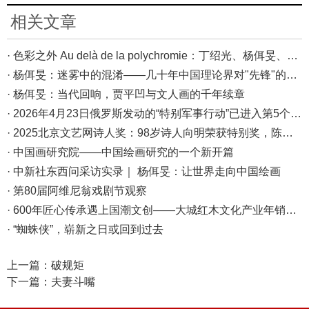
相关文章
· 色彩之外 Au delà de la polychromie：丁绍光、杨佴旻、Alain Cardenas·Castro巴黎展
· 杨佴旻：迷雾中的混淆——几十年中国理论界对"先锋"的误读，对创作的误导
· 杨佴旻：当代回响，贾平凹与文人画的千年续章
· 2026年4月23日俄罗斯发动的“特别军事行动”已进入第5个年头，俄乌局势最新综述
· 2025北京文艺网诗人奖：98岁诗人向明荣获特别奖，陈东东荣获诗人奖，茱萸荣获年度诗人奖！
· 中国画研究院——中国绘画研究的一个新开篇
· 中新社东西问采访实录｜ 杨佴旻：让世界走向中国绘画
· 第80届阿维尼翁戏剧节观察
· 600年匠心传承遇上国潮文创——大城红木文化产业年销80亿的“火”与“活”
· “蜘蛛侠”，崭新之日或回到过去
上一篇：
破规矩
下一篇：
夫妻斗嘴