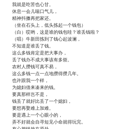
我就是吃苦也心甘。
休息一会儿喘口气儿，
精神抖擞再把家还。
（坐在石头上，低头拣起一个钱包）
（白）哎哟，这是谁的钱包哇？谁丢钱啦？
（唱）牛新田拣到了钱心起波澜，
不知道是谁丢了钱。
这么多钱肯定是把大事办，
丢了钱办不成大事该有多烦。
农村人攒钱可真不易，
这么多钱一点一点地攒得攒几年。
也许跟我一个样，
为媳妇借来凑来的钱。
要真那样岂不是，
钱丢了就好比丢了一个媳妇，
要想再娶难上加难。
要是遇上一个心眼小的，
弄不好就会自寻短见小命就得玩完。
有心把钱放在原处，