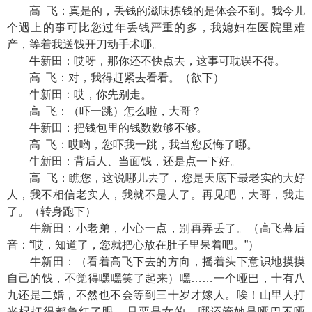
高 飞：真是的，丢钱的滋味拣钱的是体会不到。我今儿
个遇上的事可比您过年丢钱严重的多，我媳妇在医院里难
产，等着我送钱开刀动手术哪。
牛新田：哎呀，那你还不快点去，这事可耽误不得。
高 飞：对，我得赶紧去看看。（欲下）
牛新田：哎，你先别走。
高 飞：（吓一跳）怎么啦，大哥？
牛新田：把钱包里的钱数数够不够。
高 飞：哎哟，您吓我一跳，我当您反悔了哪。
牛新田：背后人、当面钱，还是点一下好。
高 飞：瞧您，这说哪儿去了，您是天底下最老实的大好
人，我不相信老实人，我就不是人了。再见吧，大哥，我走
了。（转身跑下）
牛新田：小老弟，小心一点，别再弄丢了。（高飞幕后
音：“哎，知道了，您就把心放在肚子里呆着吧。”）
牛新田：（看着高飞下去的方向，摇着头下意识地摸摸
自己的钱，不觉得嘿嘿笑了起来）嘿……一个哑巴，十有八
九还是二婚，不然也不会等到三十岁才嫁人。唉！山里人打
光棍打得都急红了眼。只要是女的，哪还管她是哑巴不哑