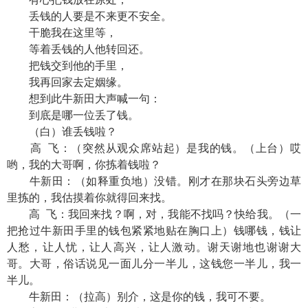
丢钱的人要是不来更不安全。
干脆我在这里等，
等着丢钱的人他转回还。
把钱交到他的手里，
我再回家去定姻缘。
想到此牛新田大声喊一句：
到底是哪一位丢了钱。
（白）谁丢钱啦？
高 飞：（突然从观众席站起）是我的钱。（上台）哎
哟，我的大哥啊，你拣着钱啦？
牛新田：（如释重负地）没错。刚才在那块石头旁边草
里拣的，我估摸着你就得回来找。
高 飞：我回来找？啊，对，我能不找吗？快给我。（一
把抢过牛新田手里的钱包紧紧地贴在胸口上）钱哪钱，钱让
人愁，让人忧，让人高兴，让人激动。谢天谢地也谢谢大
哥。大哥，俗话说见一面儿分一半儿，这钱您一半儿，我一
半儿。
牛新田：（拉高）别介，这是你的钱，我可不要。