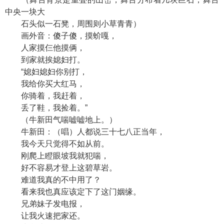
中央一块大
石头似一石凳，周围则小草青青）
画外音：傻子傻，摸蚧嘎，
人家摸仨他摸俩，
到家就挨媳妇打。
“媳妇媳妇你别打，
我给你买大红马，
你骑着，我赶着，
丢了鞋，我捡着。”
（牛新田气喘嘘嘘地上。）
牛新田：（唱）人都说三十七八正当年，
我今天只觉得不如从前。
刚爬上瞪眼坡我就犯喘，
好不容易才登上这碧草岩。
难道我真的不中用了？
看来我也真应该定下了这门姻缘。
兄弟妹子发电报，
让我火速把家还。