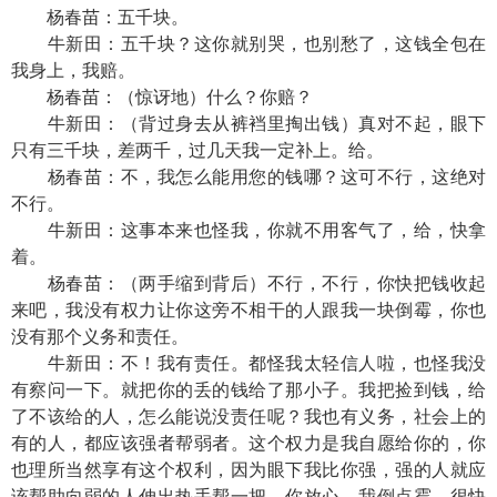
杨春苗：五千块。
牛新田：五千块？这你就别哭，也别愁了，这钱全包在
我身上，我赔。
杨春苗：（惊讶地）什么？你赔？
牛新田：（背过身去从裤裆里掏出钱）真对不起，眼下
只有三千块，差两千，过几天我一定补上。给。
杨春苗：不，我怎么能用您的钱哪？这可不行，这绝对
不行。
牛新田：这事本来也怪我，你就不用客气了，给，快拿
着。
杨春苗：（两手缩到背后）不行，不行，你快把钱收起
来吧，我没有权力让你这旁不相干的人跟我一块倒霉，你也
没有那个义务和责任。
牛新田：不！我有责任。都怪我太轻信人啦，也怪我没
有察问一下。就把你的丢的钱给了那小子。我把捡到钱，给
了不该给的人，怎么能说没责任呢？我也有义务，社会上的
有的人，都应该强者帮弱者。这个权力是我自愿给你的，你
也理所当然享有这个权利，因为眼下我比你强，强的人就应
该帮助向弱的人伸出热手帮一把。你放心，我倒点霉，很快