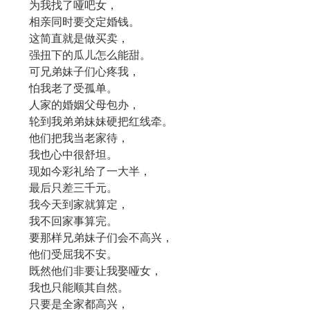
为我找了哑吧女，
相亲同时要交定婚钱。
这简直就是做买卖，
强扭下的瓜儿怎么能甜。
可兄弟妹子们心疼我，
怕我老了受孤单。
人家的婚姻父母包办，
轮到我弟弟妹妹硬把红线牵。
他们把我当老家待，
我也心中很舒坦。
现如今彩礼给了一大半，
最后只差三千元。
我今天到家就算定，
我不回家事算完。
要那样兄弟妹子们会不高兴，
他们受屈我不安。
既然他们非要让我娶哑女，
我也只能顺其自然。
只要是全家都高兴，