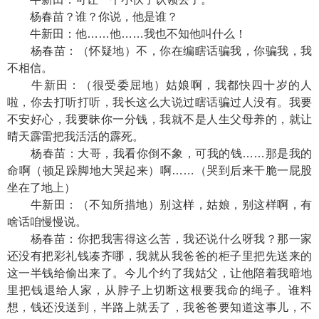
杨春苗？谁？你说，他是谁？
牛新田：他……他……我也不知他叫什么！
杨春苗：（怀疑地）不，你在编瞎话骗我，你骗我，我
不相信。
牛新田：（很受委屈地）姑娘啊，我都快四十岁的人
啦，你去打听打听，我长这么大说过瞎话骗过人没有。我要
不安好心，我要昧你一分钱，我就不是人生父母养的，就让
晴天霹雷把我活活的霹死。
杨春苗：大哥，我看你倒不象，可我的钱……那是我的
命啊（顿足跺脚地大哭起来）啊……（哭到后来干脆一屁股
坐在了地上）
牛新田：（不知所措地）别这样，姑娘，别这样啊，有
啥话咱慢慢说。
杨春苗：你把我害得这么苦，我还说什么呀我？那一家
还没有把彩礼钱凑齐哪，我就从我爸爸的柜子里把先送来的
这一半钱给偷出来了。今儿个约了我姑父，让他陪着我暗地
里把钱退给人家，从脖子上切断这根要我命的绳子。谁料
想，钱还没送到，半路上就丢了，我爸爸要知道这事儿，不