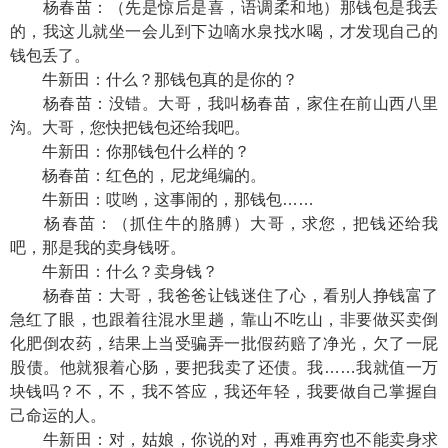
杨春苗：（先是惊后是喜，语调柔和地）那钱包是我丢
的，我这儿就坐一会儿到下边嘀水泉找水喝，才发现自己的
钱包丢了。
牛新田：什么？那钱包真的是你的？
杨春苗：没错。大哥，我叫杨春苗，家住在前山西八里
沟。大哥，您快把钱包还给我吧。
牛新田：你那钱包什么样的？
杨春苗：红色的，尼龙绳编的。
牛新田：哎哟，这事闹的，那钱包……
杨春苗：（抓住牛的胳膊）大哥，求您，把钱还给我
吧，那是我的卖身钱呀。
牛新田：什么？卖身钱？
杨春苗：大哥，我爸爸让钱迷住了心，看别人挣钱富了
急红了眼，也跟着往混水里趟，靠山不吃山，非要做买卖倒
化肥倒农药，结果上当受骗弄一批假药赔了净光，欠了一屁
股债。他就狠着心肠，要把我卖了还债。我……我就值一万
块钱吗？不，不，我不答应，我还年轻，我要做自己掌握自
己命运的人。
牛新田：对，姑娘，你说的对，再难再穷也不能卖身求