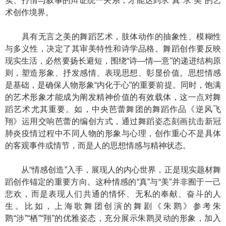
实、抒情与叙事的辩证统一关系，才能达到求“真”求“美”的艺
术创作境界。
具有无言之美的舞蹈艺术，肢体动作的抽象性、模糊性
与多义性，决定了其审美特性和诗学品格。舞蹈创作要反映
现实生活，必然要扬长避短，围绕“诗—情—意”的递进结构原
则，塑造形象、抒发感情、表现思想、彰显价值。思想情感
是基础，是确保人物形象“内化于心”的重要前提。同时，饱满
的艺术形象才能成为阐发精神价值的有效载体，这一点对舞
蹈艺术尤其重要。如，中央芭蕾舞团的舞蹈作品《逆风飞
翔》运用交响芭蕾的编创方式，通过舞蹈姿态刻画抗击新冠
肺炎疫情过程中不同人物的形象与心理，创作重心不是具体
的客观事件或情节，而是人的思想情感与精神状态。
从“情感创造”入手，展现人的内心世界，正是现实题材舞
蹈创作锚定的重要方向。这种情感的“真”与“美”并非囿于一己
悲欢，而是表现人们共通的情怀、无私的奉献、奋斗的人
生。比如，上海歌舞团创演的舞剧《朱鹮》参考朱
鹮“涉”“栖”“翔”的优雅姿态，充分展示朱鹮灵动的形象，加入