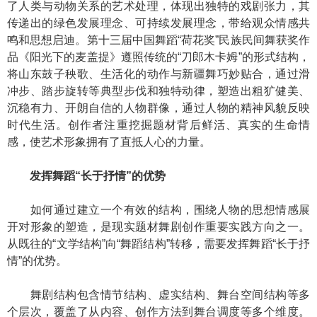
了人类与动物关系的艺术处理，体现出独特的戏剧张力，其
传递出的绿色发展理念、可持续发展理念，带给观众情感共
鸣和思想启迪。第十三届中国舞蹈“荷花奖”民族民间舞获奖作
品《阳光下的麦盖提》遵照传统的“刀郎木卡姆”的形式结构，
将山东鼓子秧歌、生活化的动作与新疆舞巧妙贴合，通过滑
冲步、踏步旋转等典型步伐和独特动律，塑造出粗犷健美、
沉稳有力、开朗自信的人物群像，通过人物的精神风貌反映
时代生活。创作者注重挖掘题材背后鲜活、真实的生命情
感，使艺术形象拥有了直抵人心的力量。
发挥舞蹈“长于抒情”的优势
如何通过建立一个有效的结构，围绕人物的思想情感展
开对形象的塑造，是现实题材舞剧创作重要实践方向之一。
从既往的“文学结构”向“舞蹈结构”转移，需要发挥舞蹈“长于抒
情”的优势。
舞剧结构包含情节结构、虚实结构、舞台空间结构等多
个层次，覆盖了从内容、创作方法到舞台调度等多个维度。