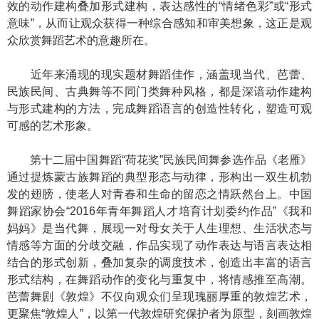
效的动作建构叠加形式建构，表达感性的“情绪色彩”或“形式
意味”，从而让观众获得一种综合感知和审美想象，这正是观
众欣赏舞蹈艺术的意趣所在。
近年来涌现的现实题材舞蹈佳作，涵盖现当代、芭蕾、
民族民间、古典舞等不同门类舞种风格，都是深谙动作建构
与形式建构的方法，完成舞蹈语言的创造性转化，塑造可观
可感的艺术形象。
第十二届中国舞蹈“荷花奖”民族民间舞参选作品《老雁》
通过提炼蒙古族舞蹈的典型形态与动律，形构出一双生机勃
发的翅膀，使老人对青春和生命的留恋之情跃然台上。中国
舞蹈家协会“2016年青年舞蹈人才培育计划委约作品”《我和
妈妈》是当代舞，展现一对母女关于人生理想、生活状态与
情感等方面的分歧交融，作品实现了动作表达与语言表达相
结合的形式创新，叠加复杂的调度技术，创造出丰富的语言
形式结构，在舞蹈动作的变化与重复中，将情感推至高潮。
芭蕾舞剧《敦煌》不仅向观众们呈现瑰丽厚重的敦煌艺术，
更聚焦“敦煌人”，以第一代敦煌研究保护者为原型，刻画敦煌