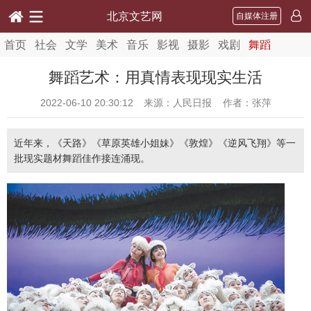
北京文艺网
自媒体注册
首页
社会
文学
美术
音乐
影视
摄影
戏剧
舞蹈
舞蹈艺术：用真情表现现实生活
2022-06-10 20:30:12
来源：人民日报 作者：张萍
近年来，《天路》《草原英雄小姐妹》《敦煌》《逆风飞翔》等一
批现实题材舞蹈佳作接连涌现。