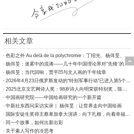
相关文章
· 色彩之外 Au delà de la polychromie：丁绍光、杨佴旻、Alain Cardenas·Castro巴黎展
· 杨佴旻：迷雾中的混淆——几十年中国理论界对"先锋"的误读，对创作的误导
· 杨佴旻：当代回响，贾平凹与文人画的千年续章
· 2026年4月23日俄罗斯发动的“特别军事行动”已进入第5个年头，俄乌局势最新综述
· 2025北京文艺网诗人奖：98岁诗人向明荣获特别奖，陈东东荣获诗人奖，茱萸荣获年度诗人奖！
· 中国画研究院——中国绘画研究的一个新开篇
· 中新社东西问采访实录｜ 杨佴旻：让世界走向中国绘画
· 国际安徒生奖得主蔡皋加拿大演讲：向下扎根，向着幸福奔跑
· 同一个故事，如何出新出彩
· 关于素人写作的冷思考