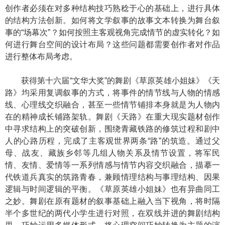
创作者必须在对多种结构技巧熟稔于心的基础上，进行具体
的结构方法创新。如何将文学叙事的故事文本转换为舞台叙
事的“场幕次”？如何按照主客观视角完成情节的虚实转化？如
何进行舞台空间的设计布局？这些问题都需要创作者对作品
进行整体布局考虑。
获得第十六届“文华大奖”的舞剧《草原英雄小姐妹》《天
路》均采用复调叙事的方式，将事件的情节线与人物的情感
线、心理线交织融合，甚至一些情节铺排本身就是为人物内
在的精神成长铺路架轨。舞剧《天路》在重大现实题材创作
中寻求结构上的突破创新，围绕青藏铁路的修筑过程和剧中
人的心路历程，完成了主客观世界两条“路”的筑造。通过父
母、战友、藏族乡邻等几组人物关系及情节设置，将军民
情、友情、爱情等一系列情感与情节内容交织融合，描摹一
代铁道兵真实的筑路青春，兼顾情理结构与事理结构、因果
逻辑与时间逻辑的平衡。《草原英雄小姐妹》也有异曲同工
之妙。舞剧在原有题材的叙事基础上融入当下视角，将时隔
半个多世纪的两代小学生进行对照，在双线并进的舞剧结构