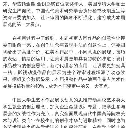
东、华盛顿金徽·金钥匙奖首位获奖华人，美国亨特大学硕士
研究生严健民、中国现代美术研究学会执行秘书长胡玉宝等
资深评委的加入，让评审团的阵容不断强化，这将成为本届
展览的第二大看点。
在初审过程中了解到，本届初审入围作品的创意性让评
委们眼前一亮，在创作理念与表现手法的创意性上，评委团
均给出了高度评价。在美术作品中，不同意境的展现，技巧
的表达，情绪的运用，让美术展更加具有独特的味道；设计
作品独特的创意思维，新时代理念的应用，让设展更加别具
一格；影视动漫作品的展示为整个评审过程增添了动态效
果。据组委会数据显示，本届投稿作品中油画作品占美术作
品展投稿数量的40%，成为本届评审中的又一大亮点。
中国大学生艺术作品展以创意的思维带动高校艺术类大
学生就业的创新理念，加入企业命题设计专题，把学生参与
展会的实战性作为亮点，真实全面展现当代中国高等院校美
术与设计类专业在校生们的创作才华与进取精神，同时也为
各艺术院校之间在学术理论上的探讨研究、在教学实践上的