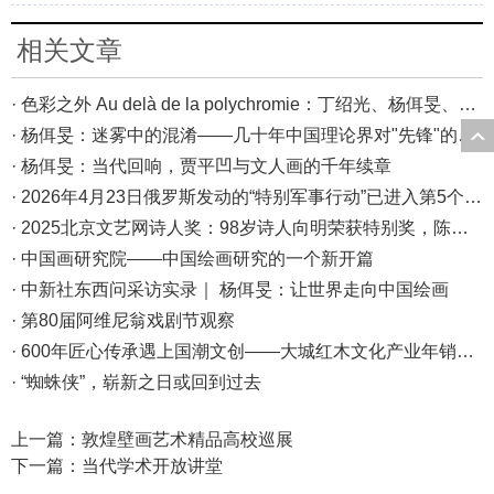
相关文章
· 色彩之外 Au delà de la polychromie：丁绍光、杨佴旻、Alain Cardenas·Castro巴黎展
· 杨佴旻：迷雾中的混淆——几十年中国理论界对"先锋"的误读，对创作的误导
· 杨佴旻：当代回响，贾平凹与文人画的千年续章
· 2026年4月23日俄罗斯发动的“特别军事行动”已进入第5个年头，俄乌局势最新综述
· 2025北京文艺网诗人奖：98岁诗人向明荣获特别奖，陈东东荣获诗人奖，茱萸荣获年度诗人奖！
· 中国画研究院——中国绘画研究的一个新开篇
· 中新社东西问采访实录｜ 杨佴旻：让世界走向中国绘画
· 第80届阿维尼翁戏剧节观察
· 600年匠心传承遇上国潮文创——大城红木文化产业年销80亿的“火”与“活”
· “蜘蛛侠”，崭新之日或回到过去
上一篇：
敦煌壁画艺术精品高校巡展
下一篇：
当代学术开放讲堂