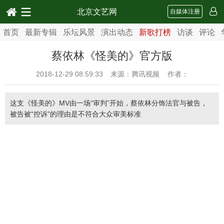
北京文艺网
自媒体注册
首页
最新专辑
乐坛风景
演出动态
新歌打榜
访谈
评论
蔡依林《怪美的》官方版
2018-12-29 08:59:33
来源：腾讯视频 作者：
这支《怪美的》MV由一场“审判”开始，蔡依林分饰法官与被告，
被告被“控诉”的理由是不符合大众审美标准