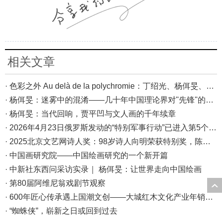
相关文章
· 色彩之外 Au delà de la polychromie：丁绍光、杨佴旻、Alain Cardenas·Castro巴黎展
· 杨佴旻：迷雾中的混淆——几十年中国理论界对"先锋"的误读，对创作的误导
· 杨佴旻：当代回响，贾平凹与文人画的千年续章
· 2026年4月23日俄罗斯发动的“特别军事行动”已进入第5个年头，俄乌局势最新综述
· 2025北京文艺网诗人奖：98岁诗人向明荣获特别奖，陈东东荣获诗人奖，茱萸荣获年度诗人奖！
· 中国画研究院——中国绘画研究的一个新开篇
· 中新社东西问采访实录｜ 杨佴旻：让世界走向中国绘画
· 第80届阿维尼翁戏剧节观察
· 600年匠心传承遇上国潮文创——大城红木文化产业年销80亿的“火”与“活”
· “蜘蛛侠”，崭新之日或回到过去