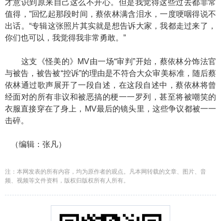
才意识到原来自己这么不开心。但是我觉得这些过去都非常
值得，”回忆起那段时间，蔡依林满含泪水，一度哽咽得说不
出话。“专辑这张照片其实就是想告诉大家，我都走过来了，
你们也可以，我觉得我非常勇敢。”
这支《怪美的》MV由一场“审判”开始，蔡依林分饰法官
与被告，被告被“控诉”的理由是不符合大众审美标准，随后蔡
依林通过歌声展开了一段自述，在这段自述中，蔡依林将曾
经面对的所有非议和被恶搞的梗一一罗列，甚至将被嘲笑的
衣服直接穿在了身上，MV最后的镜头里，这些争议都被一一
击碎。
（编辑：张凡）
注：本网发表的所有内容，均为原作者的观点。凡本网转载的文章、图片、音
频、视频等文件资料，版权归版权所有人所有。