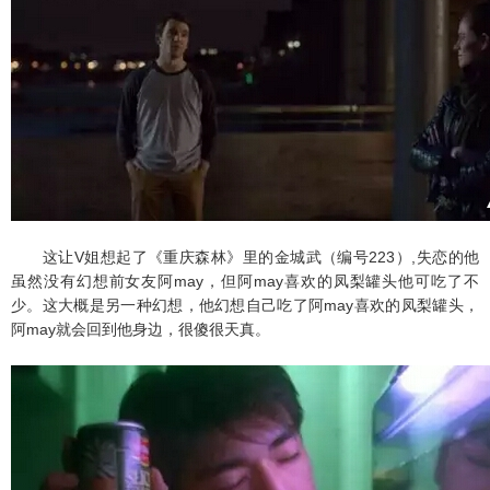
这让V姐想起了《重庆森林》里的金城武（编号223）,失恋的他
虽然没有幻想前女友阿may，但阿may喜欢的凤梨罐头他可吃了不
少。这大概是另一种幻想，他幻想自己吃了阿may喜欢的凤梨罐头，
阿may就会回到他身边，很傻很天真。