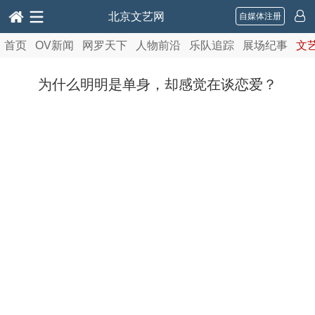
北京文艺网
自媒体注册
首页
OV新闻
网罗天下
人物前沿
乐队追踪
展场纪事
文
为什么明明是单身，却感觉在谈恋爱？