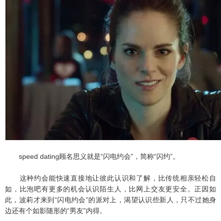
speed dating顾名思义就是“闪电约会”，简称“闪约”。
这种约会能快速直接地让彼此认识和了解，比传统相亲轻松自
如，比泡吧有更多的机会认识陌生人，比网上交友更安全。正因如
此，波莉才来到“闪电约会”的派对上，渴望认识些新人，只不过她身
边还有个如影随形的“男友”内得。