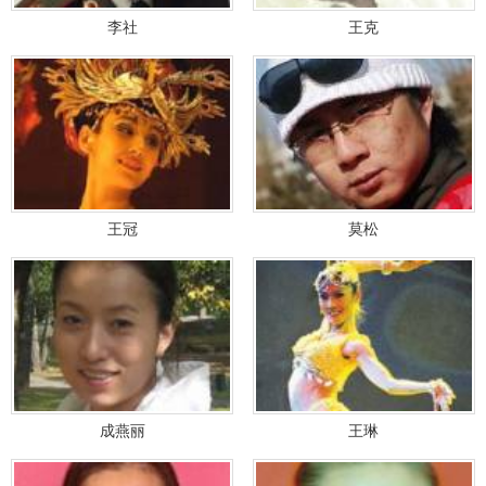
李社
王克
王冠
莫松
成燕丽
王琳