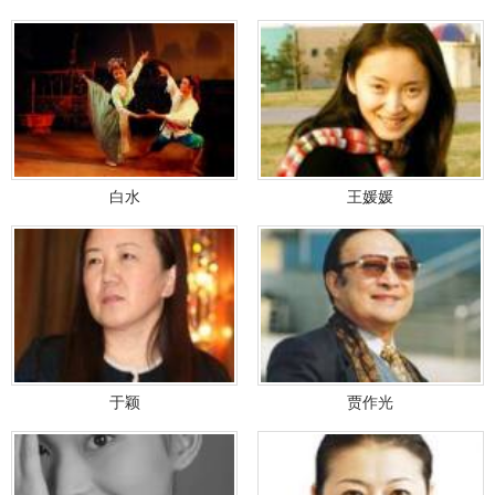
白水
王媛媛
于颖
贾作光