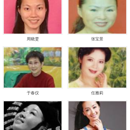
周晓雯
张宝景
于春仪
任雅莉