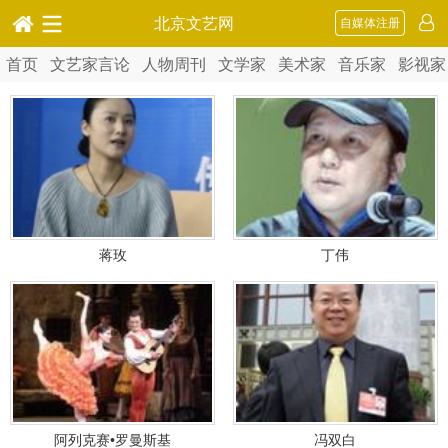
北京文艺网
自媒体注册
首页
文艺家言论
人物周刊
文学家
美术家
音乐家
影视家
蒋玫
丁伟
阿列克赛•罗曼斯基
冯双白