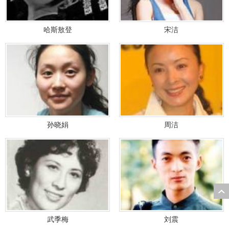
哈斯敖登
宋洁
孙晓娟
周洁
武季梅
刘震