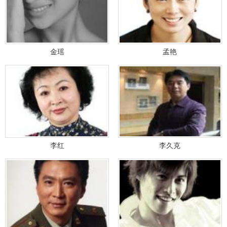
金瑶
孟艳
李红
李久克