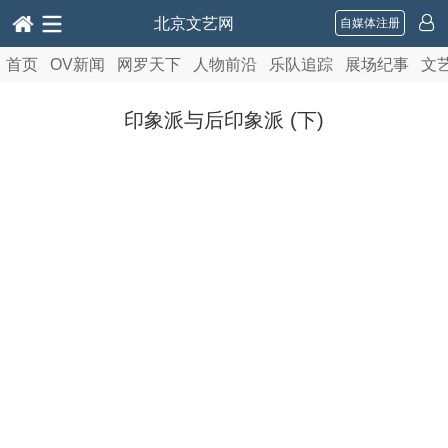
北京文艺网
自媒体注册
首页
OV新闻
网罗天下
人物前沿
乐队追踪
展场纪事
文
印象派与后印象派 (下)