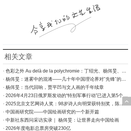
相关文章
· 色彩之外 Au delà de la polychromie：丁绍光、杨佴旻、Alain Cardenas·Castro巴黎展
· 杨佴旻：迷雾中的混淆——几十年中国理论界对"先锋"的误读，对创作的误导
· 杨佴旻：当代回响，贾平凹与文人画的千年续章
· 2026年4月23日俄罗斯发动的“特别军事行动”已进入第5个年头，俄乌局势最新综述
· 2025北京文艺网诗人奖：98岁诗人向明荣获特别奖，陈东东荣获诗人奖，茱萸荣获年度诗人奖！
· 中国画研究院——中国绘画研究的一个新开篇
· 中新社东西问采访实录｜ 杨佴旻：让世界走向中国绘画
· 2026年度电影总票房突破230亿