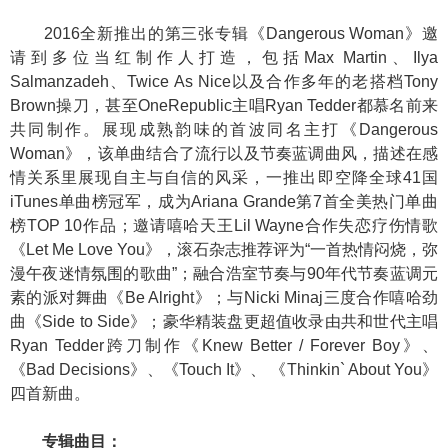
2016全新推出的第三张专辑《Dangerous Woman》邀
请到多位当红制作人打造，包括Max Martin、Ilya
Salmanzadeh、Twice As Nice以及合作多年的老搭档Tony
Brown操刀，甚至OneRepublic主唱Ryan Tedder都慕名前来
共同制作。展现成熟韵味的首波同名主打《Dangerous
Woman》，该单曲结合了流行以及节奏蓝调曲风，描述在感
情关系里展现自主与自信的风采，一推出即空降全球41国
iTunes单曲榜冠军，成为Ariana Grande第7首全美热门单曲
榜TOP 10作品；邀请嘻哈天王Lil Wayne合作失恋疗伤情歌
《Let Me Love You》，滚石杂志推荐评为“一首热情闷烧，弥
漫午夜迷情氛围的歌曲”；融合浩室节奏与90年代节奏蓝调元
素的派对舞曲《Be Alright》；与Nicki Minaj三度合作嘻哈劲
曲《Side to Side》；豪华精装盘更超值收录由共和世代主唱
Ryan Tedder跨刀制作《Knew Better / Forever Boy》、
《Bad Decisions》、《Touch It》、 《Thinkin` About You》
四首新曲。
专辑曲目：