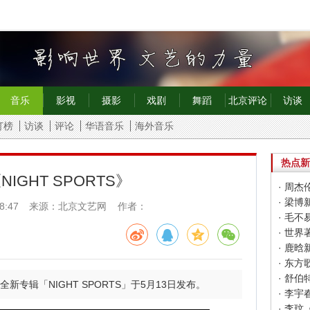
音乐
影视
摄影
戏剧
舞蹈
北京评论
访谈
打榜
访谈
评论
华语音乐
海外音乐
热点新
《NIGHT SPORTS》
· 周杰
· 梁
8:47
来源：北京文艺网 作者：
· 世
· 鹿
· 东
· 舒
年全新专辑「NIGHT SPORTS」于5月13日发布。
· 李玟