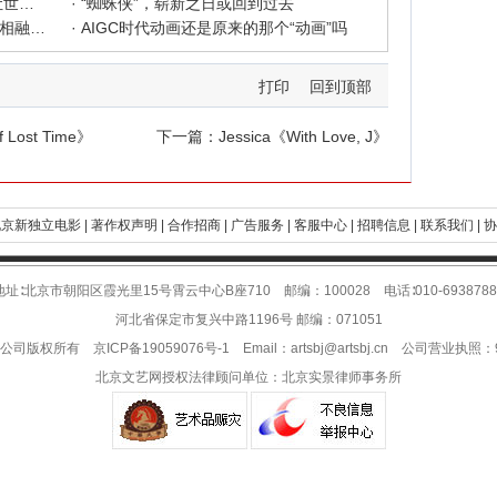
· 中新社东西问采访实录｜ 杨佴旻：让世界走向中国绘画
· “蜘蛛侠”，崭新之日或回到过去
· 国家话剧院新版《青蛇》：写意写实相融 跳出跳进自由
· AIGC时代动画还是原来的那个“动画”吗
打印
回到顶部
Lost Time》
下一篇：
Jessica《With Love, J》
京新独立电影 |
著作权声明 |
合作招商 |
广告服务 |
客服中心 |
招聘信息 |
联系我们 |
协
地址∶北京市朝阳区霞光里15号霄云中心B座710 邮编：100028 电话∶010-6938788
河北省保定市复兴中路1196号 邮编：071051
限公司版权所有
京ICP备19059076号-1
Email：
artsbj@artsbj.cn
公司营业执照：911
北京文艺网授权法律顾问单位：
北京实景律师事务所