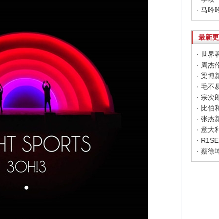
· 马
最新更
· 世
· 周杰
· 梁
· 宗
· 张
· R