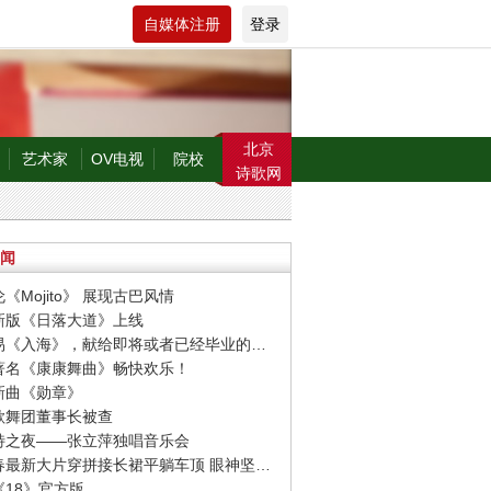
自媒体注册
登录
北京
艺术家
OV电视
院校
诗歌网
闻
伦《Mojito》 展现古巴风情
博新版《日落大道》上线
· 毛不易《入海》，献给即将或者已经毕业的人们
界著名《康康舞曲》畅快欢乐！
晗新曲《勋章》
方歌舞团董事长被查
伯特之夜——张立萍独唱音乐会
· 李宇春最新大片穿拼接长裙平躺车顶 眼神坚毅帅气冷艳
《18》官方版