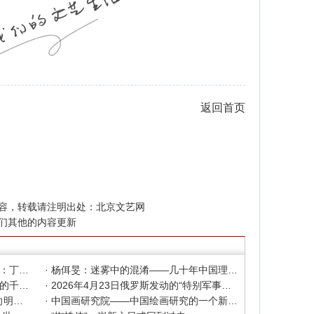
返回首页
》
容，转载请注明出处：
北京文艺网
们其他的内容更新
· 色彩之外 Au delà de la polychromie：丁绍光、杨佴旻、Alain Cardenas·Castro巴黎展
· 杨佴旻：迷雾中的混淆——几十年中国理论界对"先锋"的误读，对创作的误导
· 杨佴旻：当代回响，贾平凹与文人画的千年续章
· 2026年4月23日俄罗斯发动的“特别军事行动”已进入第5个年头，俄乌局势最新综述
· 2025北京文艺网诗人奖：98岁诗人向明荣获特别奖，陈东东荣获诗人奖，茱萸荣获年度诗人奖！
· 中国画研究院——中国绘画研究的一个新开篇