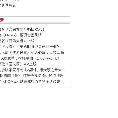
吟吟冬季写真
新
界著名《康康舞曲》畅快欢乐！
伦《Mojito》 展现古巴风情
博新版《日落大道》上线
· 毛不易《入海》，献给即将或者已经毕业的人们
次郎《故乡的原风景》沁人心扉，百转回肠
· 比伯和A妹联手，抗疫单曲《Stuck with U》发布！
杰新歌《爱人啊》MV上线
· 意大利歌唱家安德列·波切利，用天籁之音为地球疗伤！
1SE周震南《爱》 打破传统缔造先锋流行乐
· 蔡徐坤《HOME》以最诚恳简单的表达传递大爱，抚慰伤痛