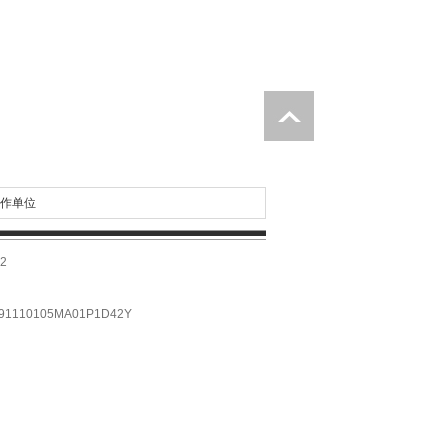
作单位
2
10105MA01P1D42Y