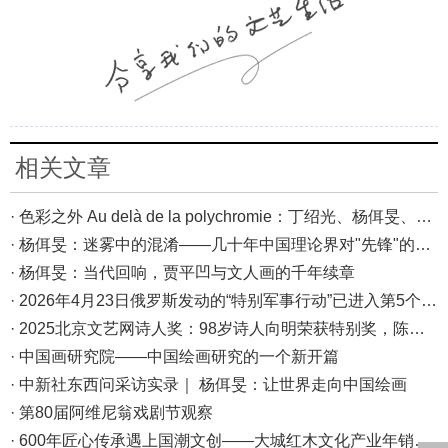
相关文章
· 色彩之外 Au delà de la polychromie：丁绍光、杨佴旻、Alain Cardenas·Castro巴黎展
· 杨佴旻：迷雾中的混淆——几十年中国理论界对"先锋"的误读，对创作的误导
· 杨佴旻：当代回响，贾平凹与文人画的千年续章
· 2026年4月23日俄罗斯发动的“特别军事行动”已进入第5个年头，俄乌局势最新综述
· 2025北京文艺网诗人奖：98岁诗人向明荣获特别奖，陈东东荣获诗人奖，茱萸荣获年度诗人奖！
· 中国画研究院——中国绘画研究的一个新开篇
· 中新社东西问采访实录｜ 杨佴旻：让世界走向中国绘画
· 第80届阿维尼翁戏剧节观察
· 600年匠心传承遇上国潮文创——大城红木文化产业年销80亿的“火”与“活”