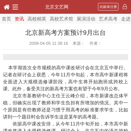
北京文艺网
自媒体注册
首页
资讯
高校精英
高校艺术馆
展演活动
艺术高考
走进
北京新高考方案预计9月出台
2008-04-05 11:38:16
来源： 作者：
本学期首次全市规模的高中课改研讨会在北京五中举行。
记者在研讨会上获悉，今年11月中旬起，本市高中新课程将
全面进入大规模选修课阶段，高中生将开始跑班或跨校上
课。此外，备受关注的新高考方案也有望于今年9月公布。
北京市基教研中心主任王云峰介绍，本市新课改总体平
稳，但确实出现了教师和学生负担有所增加的情况。其中一
个原因是有些教师还是习惯于用高考的标准要求学生，比如
讲到一个题目时会告诉学生这是某年的高考题。
依据高中课改安排，从今年11月中旬开始，本市高中新
课改将进入大规模选修课。研讨会上，北京五中的语文跨校