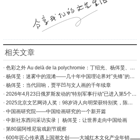
相关文章
· 色彩之外 Au delà de la polychromie：丁绍光、杨佴旻、Alain Cardenas·Castro巴黎展
· 杨佴旻：迷雾中的混淆——几十年中国理论界对"先锋"的误读，对创作的误导
· 杨佴旻：当代回响，贾平凹与文人画的千年续章
· 2026年4月23日俄罗斯发动的“特别军事行动”已进入第5个年头，俄乌局势最新综述
· 2025北京文艺网诗人奖：98岁诗人向明荣获特别奖，陈东东荣获诗人奖，茱萸荣获年度诗人奖！
· 中国画研究院——中国绘画研究的一个新开篇
· 中新社东西问采访实录｜ 杨佴旻：让世界走向中国绘画
· 第80届阿维尼翁戏剧节观察
· 600年匠心传承遇上国潮文创——大城红木文化产业年销80亿的“火”与“活”