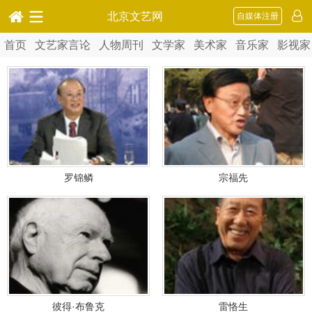
北京文艺网
自媒体注册
首页
文艺家言论
人物周刊
文学家
美术家
音乐家
影视家
罗锦鳞
宗福先
彼得·布鲁克
雷恪生