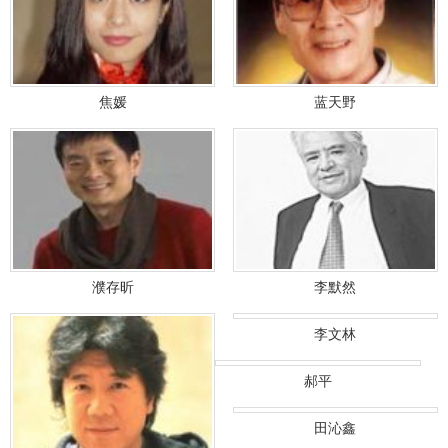
焦媛
蓝天野
濮存昕
李默然
李文林
郝平
田沁鑫