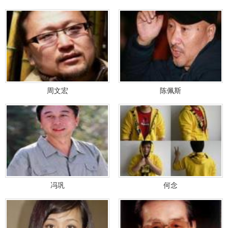
周文宏
陈佩斯
冯巩
何念