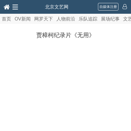
北京文艺网
自媒体注册
首页
OV新闻
网罗天下
人物前沿
乐队追踪
展场纪事
文
贾樟柯纪录片《无用》