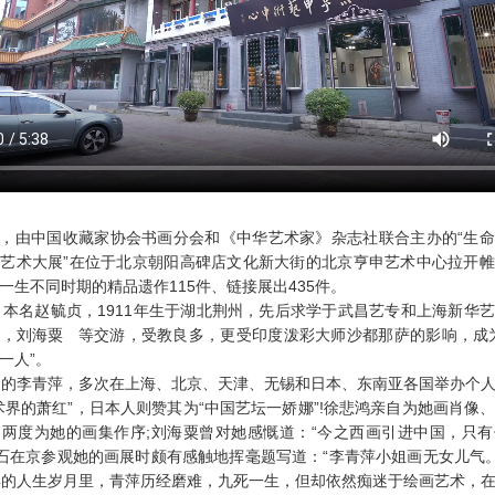
，由中国收藏家协会书画分会和《中华艺术家》杂志社联合主办的“生
艺术大展”在位于北京朝阳高碑店文化新大街的北京亨申艺术中心拉开
一生不同时期的精品遗作115件、链接展出435件。
名赵毓贞，1911年生于湖北荆州，先后求学于武昌艺专和上海新华
，刘海粟 等交游，受教良多，更受印度泼彩大师沙都那萨的影响，成
一人”。
的李青萍，多次在上海、北京、天津、无锡和日本、东南亚各国举办个人
术界的萧红”，日本人则赞其为“中国艺坛一娇娜”!徐悲鸿亲自为她画肖像
两度为她的画集作序;刘海粟曾对她感慨道：“今之西画引进中国，只
白石在京参观她的画展时颇有感触地挥毫题写道：“李青萍小姐画无女儿气。”
年的人生岁月里，青萍历经磨难，九死一生，但却依然痴迷于绘画艺术，