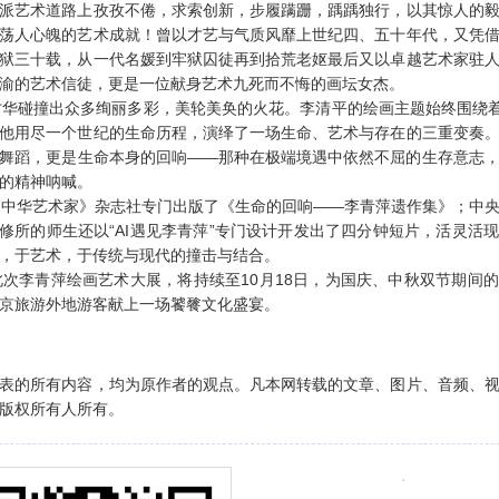
派艺术道路上孜孜不倦，求索创新，步履蹒跚，踽踽独行，以其惊人的
荡人心魄的艺术成就！曾以才艺与气质风靡上世纪四、五十年代，又凭
狱三十载，从一代名媛到牢狱囚徒再到拾荒老妪最后又以卓越艺术家驻
渝的艺术信徒，更是一位献身艺术九死而不悔的画坛女杰。
碰撞出众多绚丽多彩，美轮美奂的火花。李清平的绘画主题始终围绕着
他用尽一个世纪的生命历程，演绎了一场生命、艺术与存在的三重变奏
舞蹈，更是生命本身的回响——那种在极端境遇中依然不屈的生存意志
的精神呐喊。
中华艺术家》杂志社专门出版了《生命的回响——李青萍遗作集》；中央
研修所的师生还以“AI遇见李青萍”专门设计开发出了四分钟短片，活灵活
，于艺术，于传统与现代的撞击与结合。
李青萍绘画艺术大展，将持续至10月18日，为国庆、中秋双节期间
京旅游外地游客献上一场饕餮文化盛宴。
表的所有内容，均为原作者的观点。凡本网转载的文章、图片、音频、
版权所有人所有。