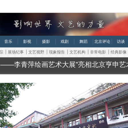
音乐
影视
摄影
戏剧
舞蹈
北京评论
访谈
踪
展场纪事
文艺视野
现象报告
文艺机构
非常电影
经典影像
响——李青萍绘画艺术大展”亮相北京亨申艺