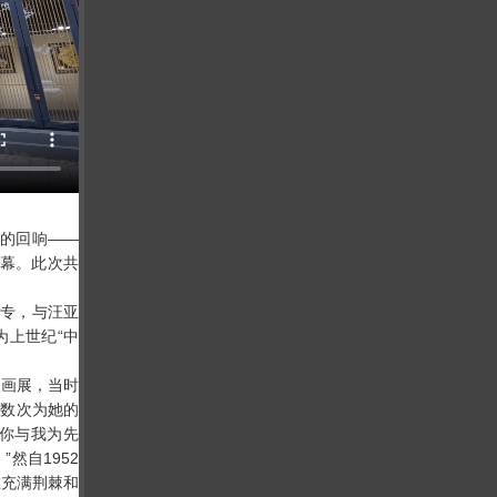
命的回响——
帷幕。此次共
艺专，与汪亚
为上世纪“中
画展，当时
、数次为她的
有你与我为先
然自1952
在充满荆棘和