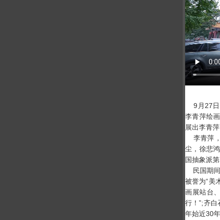
9月27日
李青萍绘画
展出李青萍
李青萍，本
尘，徐悲鸿
国抽象派第
民国期间
被誉为“美
画展站台、
行！”;齐
年始近30