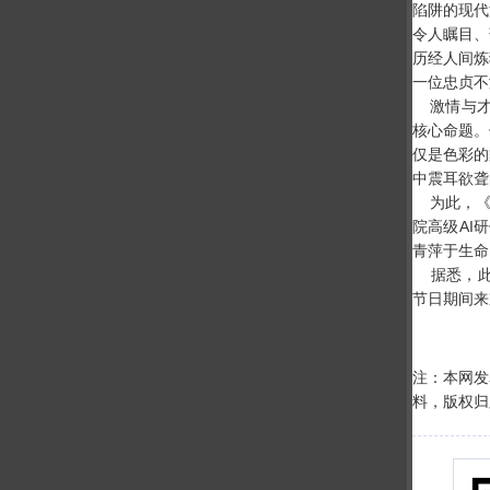
陷阱的现代
令人瞩目、
历经人间炼
一位忠贞不
激情与才华
核心命题。
仅是色彩的
中震耳欲聋
为此，《
院高级AI
青萍于生命
据悉，此次
节日期间来
注：本网发
料，版权归