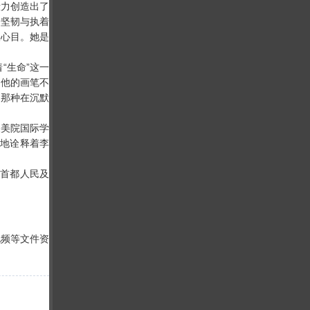
毅力创造出了
借坚韧与执着
人心目。她是
“生命”这一
。他的画笔不
，那种在沉默
美院国际学
现地诠释着李
的首都人民及
视频等文件资