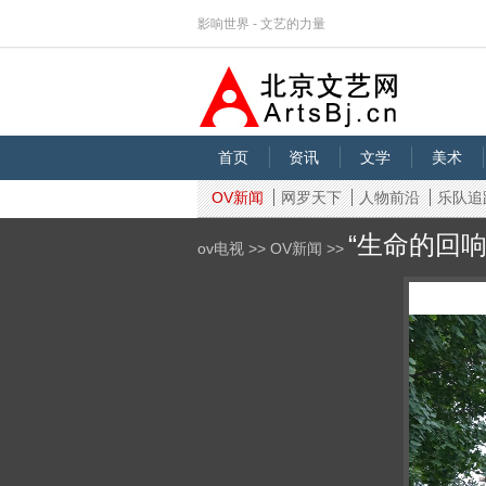
影响世界 - 文艺的力量
首页
资讯
文学
美术
OV新闻
网罗天下
人物前沿
乐队追
“生命的回
ov电视 >>
OV新闻 >>