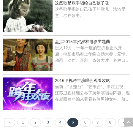
这些歌是歌手唱给自己孩子哒！
这些歌手唱给自己孩子的歌儿，浓浓爱
意，尽在歌中。
盘点2015年贺岁档电影主题曲
进入12月，一年一度的贺岁档正式开
启，电影市场奉上年终自助大餐，爱情、
动画、动作、喜剧、奇效大片，各种口味
一应俱全。
2016卫视跨年演唱会观看攻略
当前，“番茄台”、“芒果台”、浙江卫视、
江苏卫视相继公布了跨年演唱会阵容。现
在就跟着小编来看看各位男神女神、鲜肉
老干部都会出现在哪个频道吧！
«
1
2
3
4
5
6
7
8
»