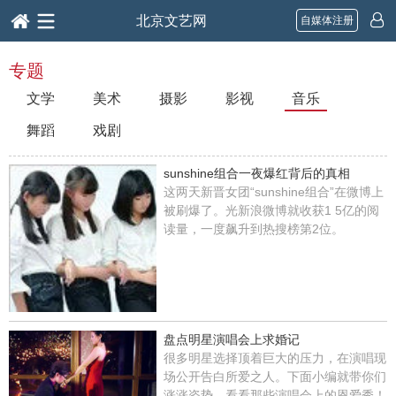
北京文艺网
自媒体注册
专题
文学
美术
摄影
影视
音乐
舞蹈
戏剧
sunshine组合一夜爆红背后的真相
这两天新晋女团“sunshine组合”在微博上
被刷爆了。光新浪微博就收获1 5亿的阅
读量，一度飙升到热搜榜第2位。
盘点明星演唱会上求婚记
很多明星选择顶着巨大的压力，在演唱现
场公开告白所爱之人。下面小编就带你们
涨涨姿势，看看那些演唱会上的恩爱秀！