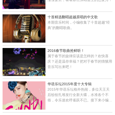
十首精选翻唱超越原唱的中文歌
本期音乐时间，小编收集了十首超越“经
典”的翻唱歌曲。
2016春节歌曲抢鲜听！
属于春节的旋律应该是怎样的？欢快喜
庆？还是温存幸福？把对于春节的情愫用
音乐写出来吧！
华语乐坛2015年度十大专辑
2015年华语乐坛格外热闹，多位天王天
后纷纷扎堆发行全新大碟，水准各个不
俗，令乐迷欢呼雀跃不已。接下来小编就
来盘点华语乐坛2015年度十大专辑，排
名不分先后。