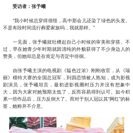
受访者：张予曦
“我小时候总穿得很怪，高中那会儿还染了绿色的头发。
不是有段时间流行葬爱家族吗，我就那样。”
一见面，张予曦就吐槽起自己小时候的审美和穿搭。不
过，早在她青少年时期就因清纯的外貌获得了不少身边人的
赞美，但她却总是在肯定与否定中徘徊。
由张予曦主演的电视剧《韫色过浓》刚刚收官，从《瑞
丽》模特大赛的全国总冠军，到因恋情被人熟知，成为影视
剧演员，张予曦坦言，最初进影视圈时压力并没有想象中
大，因为大家对她预期太低了，反而容易得到认可。如今积
累一些作品后，压力反倒大了。而对于别人冠以其“网红”的标
签，她称并不介意。