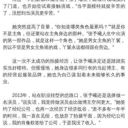
了门道。也开始尝试着接触演戏，“当平面模特就挺辛苦的
了，没想到当演员更辛苦。”
她突然提高了音量，“你知道哪类角色最累吗？”“就是你
不是主角，但还要站在主角身边的那种。”张予曦人生中出演
的第一部作品，就是这样一个角色，“她是男女主角的丫鬟，
所以不管是男女主角谁的戏，丫鬟永远都得跟在旁边。”
这一次不太成功的拍摄经历，让张予曦决定还是踏踏实
实当好模特。但慢慢地，她身边很多同行有的当起博主、有
的经营起服装品牌，她也为自己谋划着未来能够长久的事
业。
2013年，站在职业转型的岔路口，张予曦还是选择做一
名演员，“说实话，我觉得做演员会比做博主空间更大。”她签
约了经纪公司，也再一次经历了经济低谷，“差不多有一年半
的时间，我一直在见组，也放弃了拍摄平面，因为经纪公司
说，我的肖像权签给了公司，于是我没了收入。”