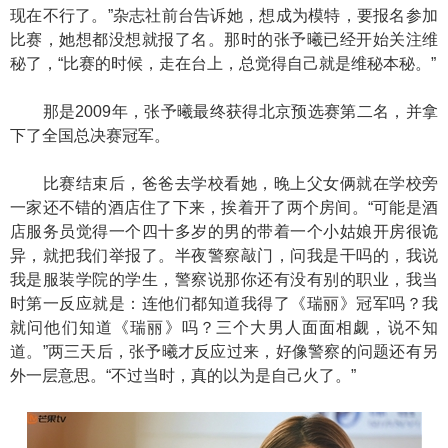
现在不行了。”杂志社前台告诉她，想成为模特，要报名参加
比赛，她想都没想就报了名。那时的张予曦已经开始关注维
秘了，“比赛的时候，走在台上，总觉得自己就是维秘本秘。”
那是2009年，张予曦最终获得北京预选赛第二名，并拿
下了全国总决赛冠军。
比赛结束后，爸爸去学校看她，晚上父女俩就在学校旁
一家还不错的酒店住了下来，挨着开了两个房间。“可能是酒
店服务员觉得一个四十多岁的男的带着一个小姑娘开房很诡
异，就把我们举报了。半夜警察敲门，问我是干吗的，我说
我是服装学院的学生，警察说那你还有没有别的职业，我当
时第一反应就是：连他们都知道我得了《瑞丽》冠军吗？我
就问他们知道《瑞丽》吗？三个大男人面面相觑，说不知
道。”两三天后，张予曦才反应过来，好像警察的问题还有另
外一层意思。“不过当时，真的以为是自己火了。”