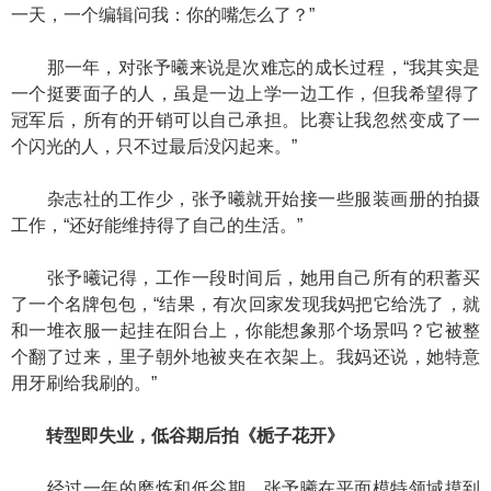
一天，一个编辑问我：你的嘴怎么了？”
那一年，对张予曦来说是次难忘的成长过程，“我其实是
一个挺要面子的人，虽是一边上学一边工作，但我希望得了
冠军后，所有的开销可以自己承担。比赛让我忽然变成了一
个闪光的人，只不过最后没闪起来。”
杂志社的工作少，张予曦就开始接一些服装画册的拍摄
工作，“还好能维持得了自己的生活。”
张予曦记得，工作一段时间后，她用自己所有的积蓄买
了一个名牌包包，“结果，有次回家发现我妈把它给洗了，就
和一堆衣服一起挂在阳台上，你能想象那个场景吗？它被整
个翻了过来，里子朝外地被夹在衣架上。我妈还说，她特意
用牙刷给我刷的。”
转型即失业，低谷期后拍《栀子花开》
经过一年的磨炼和低谷期，张予曦在平面模特领域摸到