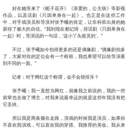
好在她等来了《栀子花开》《亲爱的，公主病》等影视
作品，以及话剧《只因单身在一起》。也正是在这些工作
中，对手戏演员和导演对张予曦的肯定，让非科班出身的她
获得了极大的自信。“我到现在都记得，排话剧《只因单身在
一起》时，导演说的一句话，‘这小丫头挺灵的’。”
不过，张予曦如今拍得更多的还是偶像剧，“偶像剧拍多
了，大家对你的定位会有一个框框，我也希望可以给导演看
到不同的一面。”
记者：对于网红这个称谓，会不会很排斥？
张予曦：我一直想当网红，就像我之前说的，我的一些
前辈也去做了博主，对我来说最幸运的就是这些年我没有把
它丢掉。
所以我是两条腿在走路，演戏的时候我是演员，如果你
不喜欢我演戏，可以喜欢我的穿搭、我推荐的美妆。我从来