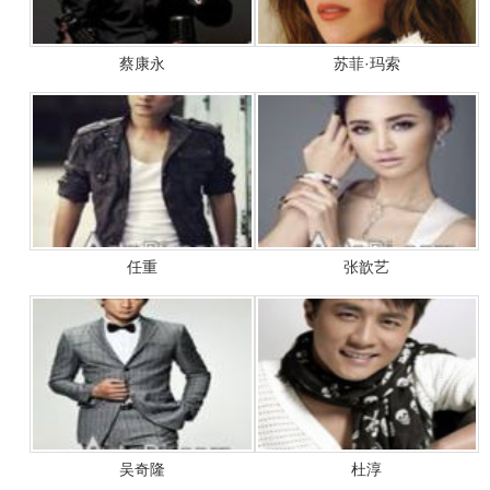
蔡康永
苏菲·玛索
任重
张歆艺
吴奇隆
杜淳