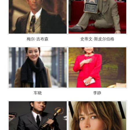
梅尔·吉布森
史蒂文·斯皮尔伯格
车晓
李静