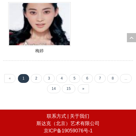
梅婷
«
1
2
3
4
5
6
7
8
...
14
15
»
联系方式 |
关于我们
斯达克（北京）艺术有限公司
京ICP备19059076号-1