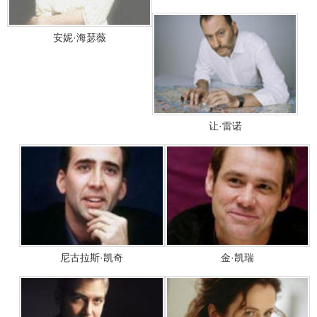
安妮·海瑟薇
让·雷诺
尼古拉斯·凯奇
金·凯瑞