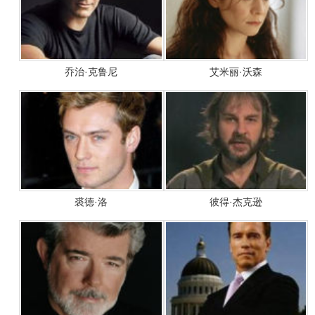
乔治·克鲁尼
艾米丽·沃森
裘德·洛
彼得·杰克逊