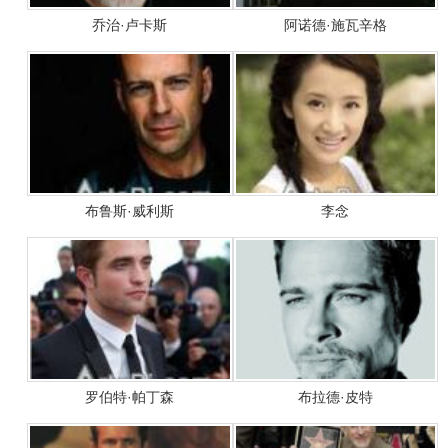
乔治·卢卡斯
阿诺德·施瓦辛格
布鲁斯·威利斯
李念
罗伯特·帕丁森
布拉德·皮特