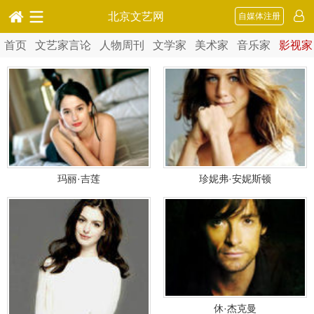
北京文艺网
自媒体注册
首页
文艺家言论
人物周刊
文学家
美术家
音乐家
影视家
玛丽·吉莲
珍妮弗·安妮斯顿
休·杰克曼