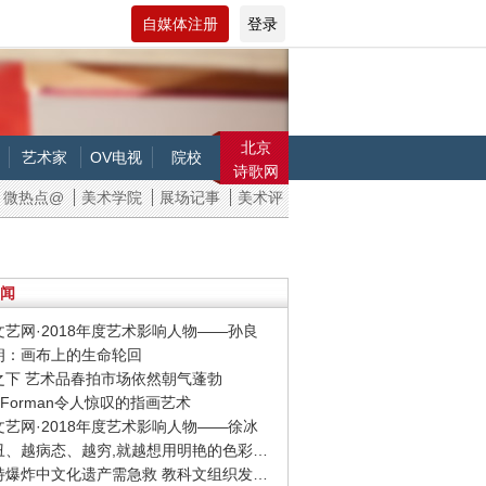
自媒体注册
登录
北京
艺术家
OV电视
院校
诗歌网
微热点@
美术学院
展场记事
美术评
闻
京文艺网·2018年度艺术影响人物——孙良
勃朗：画布上的生命轮回
情之下 艺术品春拍市场依然朝气蓬勃
ria Forman令人惊叹的指画艺术
京文艺网·2018年度艺术影响人物——徐冰
· 我越丑、越病态、越穷,就越想用明艳的色彩报复
· 贝鲁特爆炸中文化遗产需急救 教科文组织发起行动