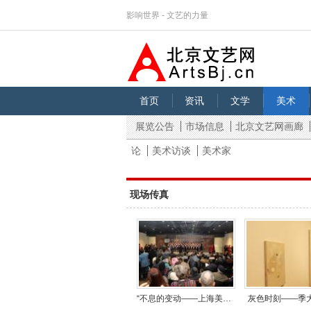
影响世界 - 文艺的力量
首页
资讯
文学
美术
展览公告
市场信息
北京文艺网画廊
论
美术访谈
美术家
现场传真
“不息的变动——上海美专建校100周年纪念展”在中华艺术宫隆重开幕
灰色时刻——季