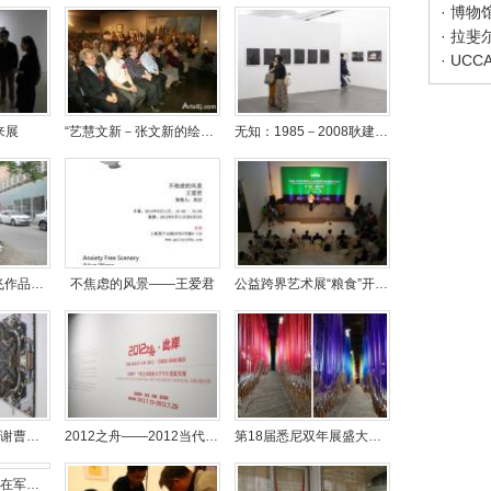
· 博
· 拉斐
来展
“艺慧文新－张文新的绘画艺术”展览在国家大剧院开幕
无知：1985－2008耿建翌做作
“漫游边界—缪鹏飞作品展”全艺社开幕
不焦虑的风景——王爱君
公益跨界艺术展“粮食”开幕现场
废墟中的轮回——谢曹闽个展
2012之舟——2012当代艺术院校大学生年度提名展
第18届悉尼双年展盛大开幕
美丽的偶然——刘在军油画展在北京时代美术馆开幕