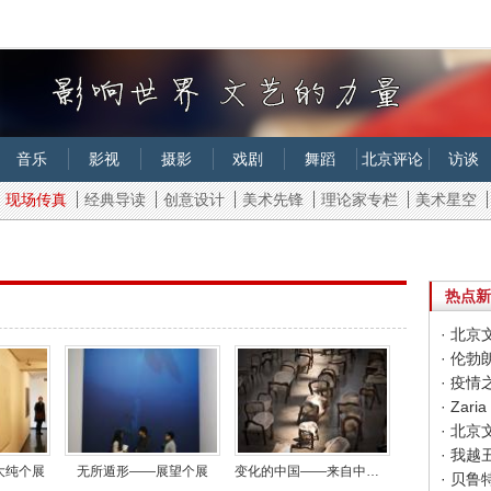
音乐
影视
摄影
戏剧
舞蹈
北京评论
访谈
现场传真
经典导读
创意设计
美术先锋
理论家专栏
美术星空
热点新
· 北
· 伦
· 疫
· Za
· 北
大纯个展
无所遁形——展望个展
变化的中国——来自中国的新方向