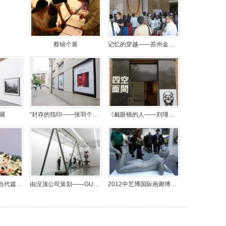
蔡锦个展
记忆的穿越——苏州金鸡湖美术馆开馆展览
展
“封存的指印——张羽个展” 开幕
《戴眼镜的人——刘瑾肖像摄影展》在四面空间开幕
“随光赋彩·中国画当代篇章——暨何宝森、王志洁师生作品展”开幕
由没顶公司策划——GUEST：站在小丑的肩膀上
2012中艺博国际画廊博览会