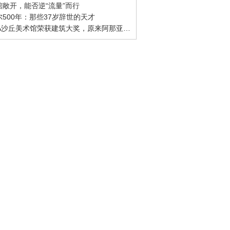
物馆敞开，能否逆“流量”而行
尔500年：那些37岁辞世的天才
· UCCA沙丘美术馆荣获建筑大奖，原来阿那亚不只有孤独图书馆