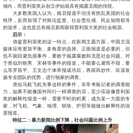
倾向，而普利策奖从创立伊始就具有揭露丑闻的传统。
大多数美国人认为，揭丑报道不但没有扰乱美国的社会
秩序，反而加强了对舆论监督、社会责任感、民众知情权等
的追求，这也是总有揭丑新闻获得普利策大奖的社会根源。
启示：
借鉴普利策奖的这一特点，在新闻主题方面，中国主流
媒体应有更加平衡、多角度的选择。正面报道是必要的，但
也不能回避负面事件，要敢于揭露腐败和丑恶社会问题。对
于类似刘铁男、宋林等事件的报道，不能要么避而不报，要
么等罗昌平、王文志个体举报成功后，再跟风炒作。应该发
扬专业团队的优势，进行独家的调查。
类似马航飞机失事这样的事件，非常考验记者的调查能
力，如果不能像国外同行一样调查的话，至少应该像普利策
奖的解释性报道一样，需要平时的积累，成为某一方面的专
家，对飞机、气象、地理、联络、护照等能做出解释性的深
度报道。
特征二：暴力新闻比例下降，社会问题比例上升