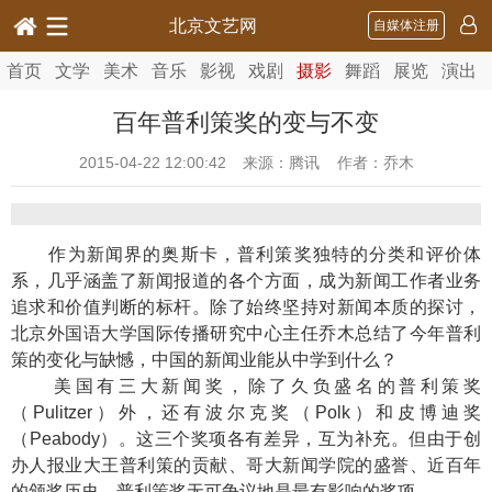
北京文艺网
自媒体注册
首页
文学
美术
音乐
影视
戏剧
摄影
舞蹈
展览
演出
百年普利策奖的变与不变
2015-04-22 12:00:42
来源：腾讯 作者：乔木
作为新闻界的奥斯卡，普利策奖独特的分类和评价体
系，几乎涵盖了新闻报道的各个方面，成为新闻工作者业务
追求和价值判断的标杆。除了始终坚持对新闻本质的探讨，
北京外国语大学国际传播研究中心主任乔木总结了今年普利
策的变化与缺憾，中国的新闻业能从中学到什么？
美国有三大新闻奖，除了久负盛名的普利策奖
（Pulitzer）外，还有波尔克奖（Polk）和皮博迪奖
（Peabody）。这三个奖项各有差异，互为补充。但由于创
办人报业大王普利策的贡献、哥大新闻学院的盛誉、近百年
的颁奖历史，普利策奖无可争议地是最有影响的奖项。