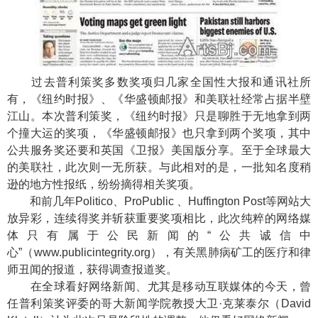
过去普利策奖多数奖项归几家全国性大报和通讯社所
有，《纽约时报》、《华盛顿邮报》和美联社经常占据半壁
江山。本次普利策奖，《纽约时报》只是聊胜于无地拿到两
个撞大运的奖项，《华盛顿邮报》也只拿到两个奖项，其中
公共服务奖还要和英国《卫报》美国版分享。至于全球最大
的美联社，此次则一无所获。与此相对的是，一批知名度稍
逊的地方性报纸，纷纷摘得相关奖项。
和前几年Politico、ProPublic 、Huffington Post等网站大
放异彩，连续得奖并斩获重要奖项相比，此次纯粹的网络媒
体只有属于公民新闻的“公共诚信中
心”（www.publicintegrity.org），有关黑肺病矿工的医疗和律
师丑闻的报道，获得调查报道奖。
在全球看好网络新闻、尤其是移动互联媒体的今天，曾
任普利策奖评委的哥大新闻学院教授大卫·克莱泰尔（David