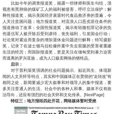
比如今年的调查报道奖，揭露一些律师和医生勾结，漠
视患有黑肺病的煤矿工人的福利被侵害，呼吁立法保护；解
释性报道奖，揭示美国经济衰退时代食品救济券的普遍，令
人关注贫困问题；地方报道奖，对流浪人口恶劣居住条件的
报道推动了改革；全国性报道奖，揭示有轻微犯罪记录的负
伤退伍军人被开除后受到虐待，丧失福利，引发国会行动；
社论奖对紧迫而复杂的增加退休金问题进行解释；特写摄影
奖，记录了在波士顿马拉松爆炸案中失去双腿的受害者重建
生活的经历；而国际报道奖，更是关注在缅甸受到暴力迫害
而逃离的罗兴亚族，成为人口贩卖网络的牺牲品。
启示：
对于普利策奖强调的社会问题揭示、贴近民生、体现新
闻的人文关怀等特点，其实和中国媒体正在贯彻的“走转改”有
相同之处，新闻要减少宏大叙事和对领导人的集中报道，要
多关注普通人的生活、社会中的各种人和事。媒体不仅有政
治导向，还应有强烈的社会关怀和文化传承。[NextPage]
特征三：地方报纸四处开花，网络媒体暂时受挫